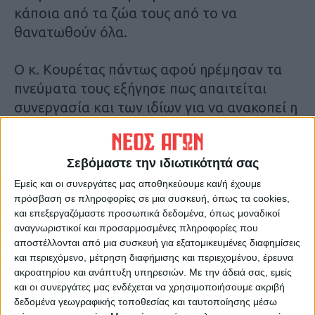
κάποια από τα ζώα τους από το να
θανατωθούν όλα.
Ο κ. Κουρέτας πάντως αφού ηρέμησαν τα
πνεύματα τους εξήγησε πως απαιτείται
συνεργασία και των ιδίων για να ανακοπεί η
εξάπλωση της νόσου , ενώ σημείωσε πως
για την καθυστέρηση στις αποζημιώσεις
Σεβόμαστε την ιδιωτικότητά σας
είναι με τ9ο μέρος τους και έχουν δίκιο
Εμείς και οι συνεργάτες μας αποθηκεύουμε και/ή έχουμε
πρόσβαση σε πληροφορίες σε μια συσκευή, όπως τα cookies,
Ο πρώην πρόεδρος της Ομοσπονδίας
και επεξεργαζόμαστε προσωπικά δεδομένα, όπως μοναδικοί
Κτηνοτρόφων Θεσσαλίας κ.
Γιάννης
αναγνωριστικοί και προσαρμοσμένες πληροφορίες που
Γκουρομπίνος
, επισήμανε μεταξύ άλλων ότι
αποστέλλονται από μια συσκευή για εξατομικευμένες διαφημίσεις
«1000 παραγωγοί έχουν χάσει τη δουλειά
και περιεχόμενο, μέτρηση διαφήμισης και περιεχομένου, έρευνα
ακροατηρίου και ανάπτυξη υπηρεσιών.
Με την άδειά σας, εμείς
τους και βγαίνουν στους δρόμους για να
και οι συνεργάτες μας ενδέχεται να χρησιμοποιήσουμε ακριβή
διεκδικήσουν το δίκιο τους. Ζητάμε να
δεδομένα γεωγραφικής τοποθεσίας και ταυτοποίησης μέσω