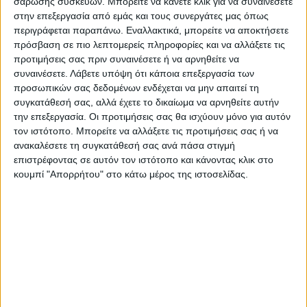
έρθει άμεσα το εμβόλιο για να μπορούν να
σάρωσης συσκευών. Μπορείτε να κάνετε κλικ για να συναινέσετε
στην επεξεργασία από εμάς και τους συνεργάτες μας όπως
σωθούν οι περιουσίες μας, γιατί
περιγράφεται παραπάνω. Εναλλακτικά, μπορείτε να αποκτήσετε
θανατώνονται ολόκληρα κοπάδια για μερικά
πρόσβαση σε πιο λεπτομερείς πληροφορίες και να αλλάξετε τις
και μόνο κρούσματα εντός αυτών.
προτιμήσεις σας πριν συναινέσετε ή να αρνηθείτε να
συναινέσετε.
Λάβετε υπόψη ότι κάποια επεξεργασία των
προσωπικών σας δεδομένων ενδέχεται να μην απαιτεί τη
Εδώ και 14 μήνες δεν μπορεί να ανακοπεί η
συγκατάθεσή σας, αλλά έχετε το δικαίωμα να αρνηθείτε αυτήν
ευλογιά, λέτε να ανακοπεί σε διάστημα 10
την επεξεργασία. Οι προτιμήσεις σας θα ισχύουν μόνο για αυτόν
ημερών μετά τα μέτρα που ανακοινώθηκαν;
τον ιστότοπο. Μπορείτε να αλλάξετε τις προτιμήσεις σας ή να
ανακαλέσετε τη συγκατάθεσή σας ανά πάσα στιγμή
Εμείς ως κτηνοτρόφοι είμαστε έτοιμοι να
επιστρέφοντας σε αυτόν τον ιστότοπο και κάνοντας κλικ στο
ακολουθήσουμε όλες τις οδηγίες και τα
κουμπί "Απορρήτου" στο κάτω μέρος της ιστοσελίδας.
μέτρα, αλλά θέλουμε να ξέρουμε γιατί δεν
προχωρά ο εμβολιασμός…».
Δείτε τα βίντεο:
Πρόγραμμα
Αναπαραγωγής