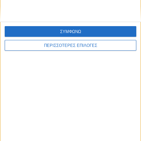
ΣΥΜΦΩΝΩ
ΠΕΡΙΣΣΟΤΕΡΕΣ ΕΠΙΛΟΓΕΣ
ΘΕΣΣΑΛΙΑ
Ένας νεκρός και ένας βαριά τραυματίας ο
μηνιαίος απολογισμός των τροχαίων στη
Θεσσαλία