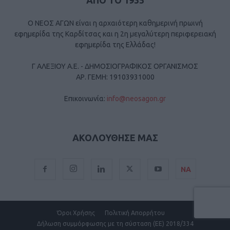
ΑΠΟ ΤΟ 1935
Ο ΝΕΟΣ ΑΓΩΝ είναι η αρχαιότερη καθημερινή πρωινή
εφημερίδα της Καρδίτσας και η 2η μεγαλύτερη περιφερειακή
εφημερίδα της Ελλάδας!
Γ ΑΛΕΞΙΟΥ Α.Ε. - ΔΗΜΟΣΙΟΓΡΑΦΙΚΟΣ ΟΡΓΑΝΙΣΜΟΣ
ΑΡ. ΓΕΜΗ: 19103931000
Επικοινωνία:
info@neosagon.gr
ΑΚΟΛΟΥΘΗΣΕ ΜΑΣ
ΝΑ
Όροι Χρήσης
Πολιτική Απορρήτου
Δήλωση συμμόρφωσης με τη σύσταση (ΕΕ) 2018/334