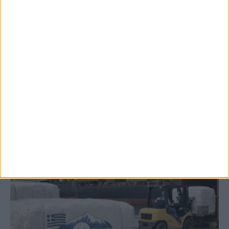
8 Αυγούστου 2026, 9:40 πμ
2,3 εκατ. ευρώ για τη φοιτητική στέγη στο
Πανεπιστήμιο Θεσσαλίας
ΚΑΡΔΙΤΣΑ