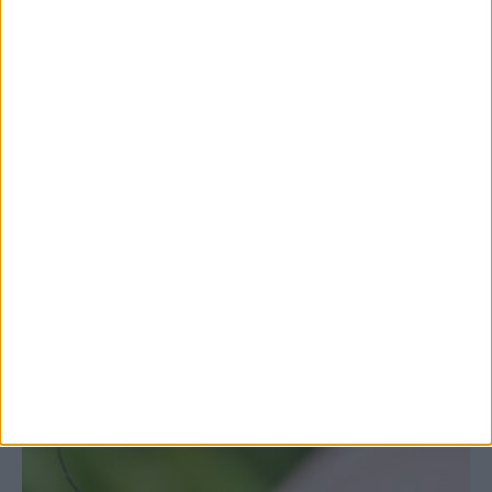
7 Αυγούστου 2026, 10:52 πμ
Θετικό το εμπορικό ισοζύγιο στη
Θεσσαλία, με την Καρδίτσα όμως ουραγό
στις εξαγωγές (πίνακες)
ΚΑΡΔΙΤΣΑ