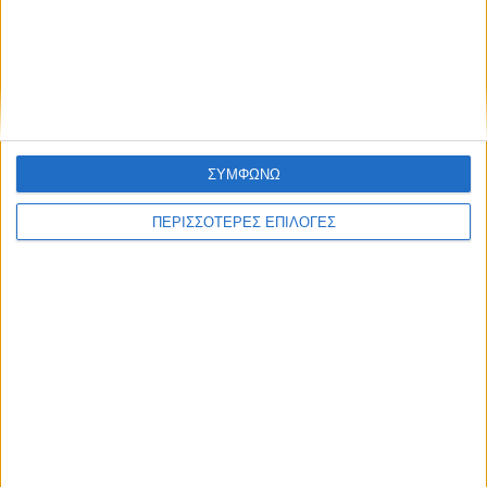
Δωρεά ακινήτου και μελέτης για τη
δημιουργία «Κειμηλιοαρχείου» στη
Ρεντίνα
ΣΥΜΦΩΝΩ
ΠΕΡΙΣΣΟΤΕΡΕΣ ΕΠΙΛΟΓΕΣ