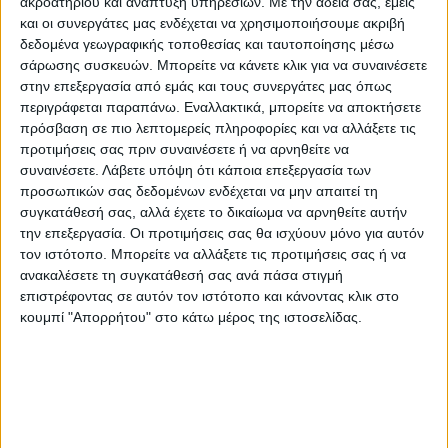
ακροατηρίου και ανάπτυξη υπηρεσιών.
Με την άδειά σας, εμείς
έχουν αλλοιωθεί ή διαβρωθεί από ουσίες τα
και οι συνεργάτες μας ενδέχεται να χρησιμοποιήσουμε ακριβή
δεδομένα γεωγραφικής τοποθεσίας και ταυτοποίησης μέσω
χώματα» είπε και προσέθεσε ότι
σάρωσης συσκευών. Μπορείτε να κάνετε κλικ για να συναινέσετε
προκύπτουν ερωτήματα για την προέλευση
στην επεξεργασία από εμάς και τους συνεργάτες μας όπως
των σπόρων αλλά και για τους ελέγχους από
περιγράφεται παραπάνω. Εναλλακτικά, μπορείτε να αποκτήσετε
την πλευρά του ΚΕΠΠΥΕΛ.
πρόσβαση σε πιο λεπτομερείς πληροφορίες και να αλλάξετε τις
προτιμήσεις σας πριν συναινέσετε ή να αρνηθείτε να
συναινέσετε.
Λάβετε υπόψη ότι κάποια επεξεργασία των
Καταστροφή σε περίοδο
προσωπικών σας δεδομένων ενδέχεται να μην απαιτεί τη
που δεν υπάρχει ρευστότητα
συγκατάθεσή σας, αλλά έχετε το δικαίωμα να αρνηθείτε αυτήν
την επεξεργασία. Οι προτιμήσεις σας θα ισχύουν μόνο για αυτόν
«Έχουμε πάθει μεγάλη καταστροφή σε μια
τον ιστότοπο. Μπορείτε να αλλάξετε τις προτιμήσεις σας ή να
περίοδο που λείπουν χρήματα από τις
ανακαλέσετε τη συγκατάθεσή σας ανά πάσα στιγμή
τσέπες μας. Η κυβέρνηση πατώντας στον
επιστρέφοντας σε αυτόν τον ιστότοπο και κάνοντας κλικ στο
κανονισμό του ΕΛΓΑ τον οποίο εμείς
κουμπί "Απορρήτου" στο κάτω μέρος της ιστοσελίδας.
διεκδικούμε επί χρόνια να αλλάξει, δεν
αποζημιώνει τους αγρότες που υπέστησαν
ζημιές και προχώρησαν σε επαναπσπορές»
επισήμανε.