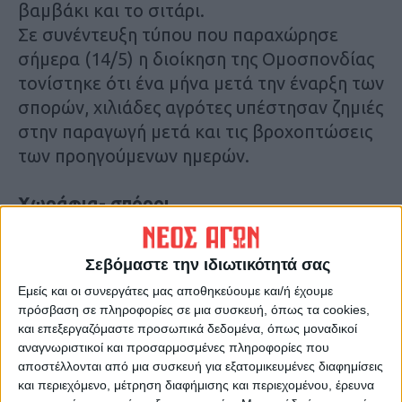
βαμβάκι και το σιτάρι.
Σε συνέντευξη τύπου που παραχώρησε
σήμερα (14/5) η διοίκηση της Ομοσπονδίας
τονίστηκε ότι ένα μήνα μετά την έναρξη των
σπορών, χιλιάδες αγρότες υπέστησαν ζημιές
στην παραγωγή μετά και τις βροχοπτώσεις
των προηγούμενων ημερών.
Χωράφια- σπόροι
Ο Πρόεδρος της Ομοσπονδίας κ. Κώστας
Τζέλλας υπογράμμισε ότι πολλοί αγρότες
Σεβόμαστε την ιδιωτικότητά σας
έχουν αναγκαστεί να προχωρήσουν σε
Εμείς και οι συνεργάτες μας αποθηκεύουμε και/ή έχουμε
επανασπορές. Πρόσθεσε ότι είναι διάφορες
πρόσβαση σε πληροφορίες σε μια συσκευή, όπως τα cookies,
οι αιτίες που συνέβαλαν στο να μην
και επεξεργαζόμαστε προσωπικά δεδομένα, όπως μοναδικοί
φυτρώσουν τα βαμβακόφυτα. «Σίγουρα
αναγνωριστικοί και προσαρμοσμένες πληροφορίες που
αποστέλλονται από μια συσκευή για εξατομικευμένες διαφημίσεις
έπαιξαν ρόλο οι μεγάλες καταστροφές από
και περιεχόμενο, μέτρηση διαφήμισης και περιεχομένου, έρευνα
τις πλημμύρες του Σεπτεμβρίου, πιθανόν να