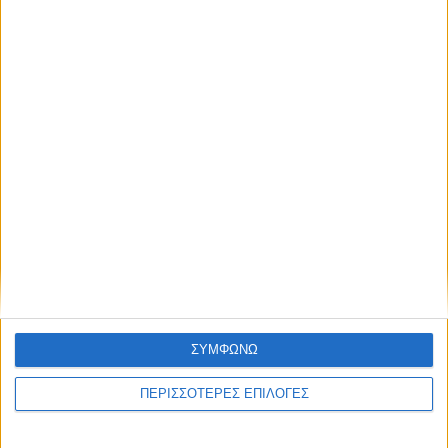
ΣΥΜΦΩΝΩ
ΚΑΡΔΙΤΣΑ
ΠΕΡΙΣΣΟΤΕΡΕΣ ΕΠΙΛΟΓΕΣ
2,3 εκατ. ευρώ για τη φοιτητική στέγη στο
Πανεπιστήμιο Θεσσαλίας