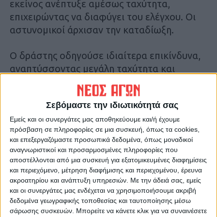
εκείνος ανέπτυξε αμέσως ταχύτητα,
επιχειρώντας να διαφύγει του ελέγχου. Οι
αστυνομικοί άρχισαν την καταδίωξη.
Ο δράστης οδηγούσε ιδιαίτερα επικίνδυνα,
αναπτύσσοντας μεγάλη ταχύτητα και
πραγματοποιώντας επικίνδυνους ελιγμούς
στους δρόμους περίξ του Αγίου Νικολάου.
Σεβόμαστε την ιδιωτικότητά σας
Μετά από λίγο, ο δράστης ακινητοποιήθηκε
στιγμιαία και στην προσπάθεια του ενός
Εμείς και οι συνεργάτες μας αποθηκεύουμε και/ή έχουμε
πρόσβαση σε πληροφορίες σε μια συσκευή, όπως τα cookies,
αστυνομικού να προβεί σε έλεγχο, τον
και επεξεργαζόμαστε προσωπικά δεδομένα, όπως μοναδικοί
παρέσυρε, με αποτέλεσμα να τραυματιστεί.
αναγνωριστικοί και προσαρμοσμένες πληροφορίες που
αποστέλλονται από μια συσκευή για εξατομικευμένες διαφημίσεις
και περιεχόμενο, μέτρηση διαφήμισης και περιεχομένου, έρευνα
Ο δράστης, μετά την παράσυρση του
ακροατηρίου και ανάπτυξη υπηρεσιών.
Με την άδειά σας, εμείς
αστυνομικού, συνέχισε την προσπάθεια
και οι συνεργάτες μας ενδέχεται να χρησιμοποιήσουμε ακριβή
διαφυγής. Εντοπίστηκε και
δεδομένα γεωγραφικής τοποθεσίας και ταυτοποίησης μέσω
ακινητοποιήθηκε έπειτα από επισταμένες
σάρωσης συσκευών. Μπορείτε να κάνετε κλικ για να συναινέσετε