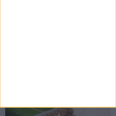
7 Αυγούστου 2026, 10:52 πμ
Θετικό το εμπορικό ισοζύγιο στη
Θεσσαλία, με την Καρδίτσα όμως ουραγό
στις εξαγωγές (πίνακες)
ΚΑΡΔΙΤΣΑ