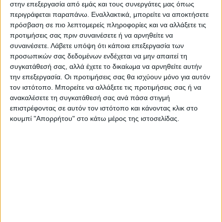
στην επεξεργασία από εμάς και τους συνεργάτες μας όπως
αναζητήσεις των αστυνομικών ενώ ο
περιγράφεται παραπάνω. Εναλλακτικά, μπορείτε να αποκτήσετε
αστυνομικός μετέβη στο νοσοκομείο για
πρόσβαση σε πιο λεπτομερείς πληροφορίες και να αλλάξετε τις
παροχή πρώτων βοηθειών. Ο συλληφθείς
προτιμήσεις σας πριν συναινέσετε ή να αρνηθείτε να
συναινέσετε.
Λάβετε υπόψη ότι κάποια επεξεργασία των
θα οδηγηθεί στον Εισαγγελέα
προσωπικών σας δεδομένων ενδέχεται να μην απαιτεί τη
Πλημμελειοδικών Καρδίτσας, ενώ την
συγκατάθεσή σας, αλλά έχετε το δικαίωμα να αρνηθείτε αυτήν
προανάκριση για το περιστατικό διενεργεί
την επεξεργασία. Οι προτιμήσεις σας θα ισχύουν μόνο για αυτόν
το Αστυνομικό Τμήμα Καρδίτσας.
τον ιστότοπο. Μπορείτε να αλλάξετε τις προτιμήσεις σας ή να
ανακαλέσετε τη συγκατάθεσή σας ανά πάσα στιγμή
επιστρέφοντας σε αυτόν τον ιστότοπο και κάνοντας κλικ στο
Τελευταίες Ειδήσεις Σήμερα
κουμπί "Απορρήτου" στο κάτω μέρος της ιστοσελίδας.
Ακολούθησε την εφημερίδα ΝΕΟΣ
ΑΓΩΝ στο Google News!
Όλες οι εξελίξεις στην περιοχή της
Καρδίτσας και ευρύτερα της Θεσσαλίας
ΠΡΟΗΓΟΥΜΕΝΟ ΑΡΘΡΟ
ΕΠΟΜΕΝΟ ΑΡΘΡΟ