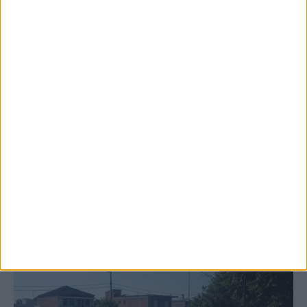
6 Αυγούστου 2026, 10:11 πμ
Ξεκινά η κατεδάφιση ετοιμόρροπων
κτιρίων σε Αγναντερό και Ριζοβούνι
ΚΑΡΔΙΤΣΑ