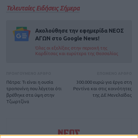
Τελευταίες Ειδήσεις Σήμερα
Ακολούθησε την εφημερίδα ΝΕΟΣ
ΑΓΩΝ στο Google News!
Όλες οι εξελίξεις στην περιοχή της
Καρδίτσας και ευρύτερα της Θεσσαλίας
ΠΡΟΗΓΟΥΜΕΝΟ ΑΡΘΡΟ
ΕΠΟΜΕΝΟ ΑΡΘΡΟ
Πάτρα: Τι είναι η ουσία
300.000 ευρώ για έργα στη
τροπονίνη που λέγεται ότι
Ρεντίνα και στις κοινότητες
βρέθηκε στα ύψη στην
της ΔΕ Μενελαΐδας
Τζωρτζίνα