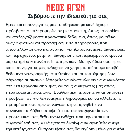
Σεβόμαστε την ιδιωτικότητά σας
ΝΕΟΣ ΑΓΩΝ
Εμείς και οι συνεργάτες μας αποθηκεύουμε και/ή έχουμε
πρόσβαση σε πληροφορίες σε μια συσκευή, όπως τα cookies,
https://neosagon.gr
και επεξεργαζόμαστε προσωπικά δεδομένα, όπως μοναδικοί
Η Αρχαιότερη Καθημερινή Πρωινή Εφημερίδα της Καρδίτσας
αναγνωριστικοί και προσαρμοσμένες πληροφορίες που
αποστέλλονται από μια συσκευή για εξατομικευμένες διαφημίσεις
και περιεχόμενο, μέτρηση διαφήμισης και περιεχομένου, έρευνα
ακροατηρίου και ανάπτυξη υπηρεσιών.
Με την άδειά σας, εμείς
και οι συνεργάτες μας ενδέχεται να χρησιμοποιήσουμε ακριβή
δεδομένα γεωγραφικής τοποθεσίας και ταυτοποίησης μέσω
ΠΑΡΟΜΟΙΑ ΑΡΘΡΑ
σάρωσης συσκευών. Μπορείτε να κάνετε κλικ για να συναινέσετε
στην επεξεργασία από εμάς και τους συνεργάτες μας όπως
περιγράφεται παραπάνω. Εναλλακτικά, μπορείτε να αποκτήσετε
πρόσβαση σε πιο λεπτομερείς πληροφορίες και να αλλάξετε τις
προτιμήσεις σας πριν συναινέσετε ή να αρνηθείτε να
συναινέσετε.
Λάβετε υπόψη ότι κάποια επεξεργασία των
προσωπικών σας δεδομένων ενδέχεται να μην απαιτεί τη
συγκατάθεσή σας, αλλά έχετε το δικαίωμα να αρνηθείτε αυτήν
την επεξεργασία. Οι προτιμήσεις σας θα ισχύουν μόνο για αυτόν