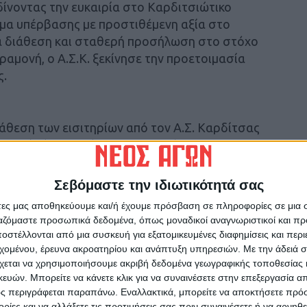
 δίνοντας την ευκαιρία στο Καρδιτσιώτικο
μα υπέρβασης με προστιθέμενη αξία στο
δια διάθεση και σταθερή προσήλωση στο στόχο
ραμονή, ο Α.Σ.Κ. ξεκίνησε την προετοιμασία
ς.
άθεση των εισιτηρίων από τον Α.Σ. Καρδίτσας
ακής (8.15 μ.μ.) με το Περιστέρι.
 η διαδρομή του αντιπάλου αλλά και η
Σεβόμαστε την ιδιωτικότητά σας
ινού της πόλης στην ομάδα, αποτυπώνονται με
άτες μας αποθηκεύουμε και/ή έχουμε πρόσβαση σε πληροφορίες σε μια
 εισιτηρίων τους, ήδη από τη διαδικασία της
ργαζόμαστε προσωπικά δεδομένα, όπως μοναδικοί αναγνωριστικοί και 
στέλλονται από μια συσκευή για εξατομικευμένες διαφημίσεις και περ
ικής στο Κλειστό Γυμναστήριο «Γιάννης
εχομένου, έρευνα ακροατηρίου και ανάπτυξη υπηρεσιών.
Με την άδειά σα
χεται να χρησιμοποιήσουμε ακριβή δεδομένα γεωγραφικής τοποθεσίας 
 είναι διαθέσιμα, τόσο από την ηλεκτρονική
ών. Μπορείτε να κάνετε κλικ για να συναινέσετε στην επεξεργασία απ
αι από τα γραφεία του Α.Σ.Κ. (στο ισόγειο
ς περιγράφεται παραπάνω. Εναλλακτικά, μπορείτε να αποκτήσετε πρό
 το πρωί και 6-8 το απόγευμα, όπως επίσης
ίες και να αλλάξετε τις προτιμήσεις σας πριν συναινέσετε ή να αρνηθεί