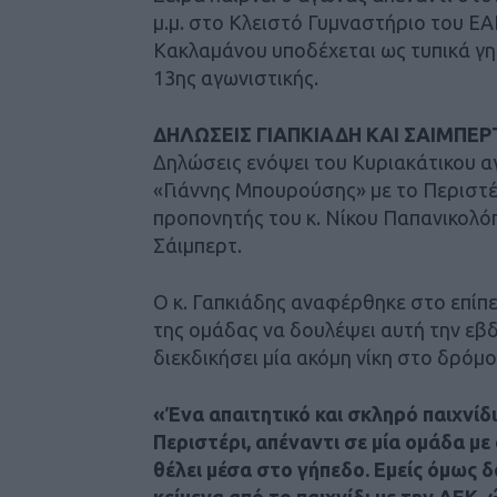
μ.μ. στο Κλειστό Γυμναστήριο του ΕΑ
Κακλαμάνου υποδέχεται ως τυπικά γη
13ης αγωνιστικής.
ΔΗΛΩΣΕΙΣ ΓΙΑΠΚΙΑΔΗ ΚΑΙ ΣΑΙΜΠΕΡ
Δηλώσεις ενόψει του Κυριακάτικου αγ
«Γιάννης Μπουρούσης» με το Περιστ
προπονητής του κ. Νίκου Παπανικολό
Σάιμπερτ.
Ο κ. Γαπκιάδης αναφέρθηκε στο επίπ
της ομάδας να δουλέψει αυτή την εβ
διεκδικήσει μία ακόμη νίκη στο δρόμο
«Ένα απαιτητικό και σκληρό παιχνίδι
Περιστέρι, απέναντι σε μία ομάδα μ
θέλει μέσα στο γήπεδο. Εμείς όμως 
κείμενα από το παιχνίδι με την ΑΕΚ