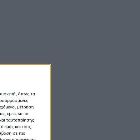
 συσκευή, όπως τα
προσαρμοσμένες
ιεχόμενο, μέτρηση
ς, εμείς και οι
και ταυτοποίησης
ό εμάς και τους
σβαση σε πιο
τε να συναινέσετε.