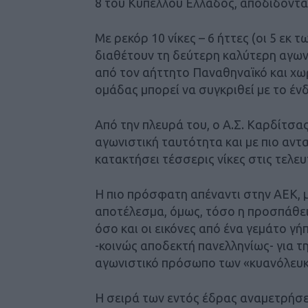
8 του Κυπέλλου Ελλάδος, αποδίδοντα
Με ρεκόρ 10 νίκες – 6 ήττες (οι 5 εκ 
διαθέτουν τη δεύτερη καλύτερη αγω
από τον αήττητο Παναθηναϊκό και χω
ομάδας μπορεί να συγκριθεί με το έν
Από την πλευρά του, ο Α.Σ. Καρδίτσα
αγωνιστική ταυτότητα και με πιο αντ
κατακτήσει τέσσερις νίκες στις τελευ
Η πιο πρόσφατη απέναντι στην ΑΕΚ, 
αποτέλεσμα, όμως, τόσο η προσπάθε
όσο και οι εικόνες από ένα γεμάτο γή
-κοινώς αποδεκτή πανελληνίως- για τ
αγωνιστικό πρόσωπο των «κυανόλευ
Η σειρά των εντός έδρας αναμετρήσεω