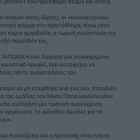
ς μπάσκετ που προσφέρει θέαμα και ουσία.
των οποίων εκτός έδρας), οι «κυανοκίτρινοι»
νιστική φόρμα στο πρωτάθλημα, πίσω μόνο
ρίς καμία αμφιβολία, η τωρινή κατάσταση της
δοξο παρελθόν της.
ς ΙΑΠΩΝΙΚΗ έχει δομήσει μία συγκεκριμένη
αγωνιστικό προφίλ, έχει καταφέρει να
ταίες πέντε αναμετρήσεις του.
μπορεί να μη στέφθηκε από ένα νέο, σπουδαίο
ια της ομάδας του Νίκου Παπανικολόπουλου
πεδο ανέδειξαν μία τιμητική αναγνώριση
ην οργάνωση, το φίλαθλο ιδεώδες και το
κων».
ν συνεχίζεται και η προσεχής είναι η έκτη