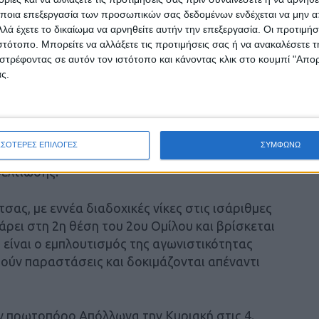
ποια επεξεργασία των προσωπικών σας δεδομένων ενδέχεται να μην απ
λά έχετε το δικαίωμα να αρνηθείτε αυτήν την επεξεργασία. Οι προτιμήσ
ιστότοπο. Μπορείτε να αλλάξετε τις προτιμήσεις σας ή να ανακαλέσετε
κέσει μέχρι την Κυριακή 4 Φεβρουαρίου στη 1
στρέφοντας σε αυτόν τον ιστότοπο και κάνοντας κλικ στο κουμπί "Απ
ν είναι διαθέσιμες, τόσο από τα γραφεία του
ς.
ΟΙ ΤΟΥ ΑΣΚ
ια τους Νέους του Α.Σ. Καρδίτσας, οι οποίοι
ΣΣΟΤΕΡΕΣ ΕΠΙΛΟΓΕΣ
ΣΥΜΦΩΝΩ
πρωτάθλημα της Α2 Θεσσαλίας και συνεχώς
βελτίωσης.
ας, με εννέα διαδοχικές νίκες στις ισάριθμες
άρει στη 2η θέση του 2ου Ομίλου και βρίσκεται
 είναι ο εμπλουτισμός της αγωνιστικότητας
τούν παραστάσεις και δοκιμάζονται απέναντι
ον πρωτοπόρο Απόλλωνα την Κυριακή στις 4.