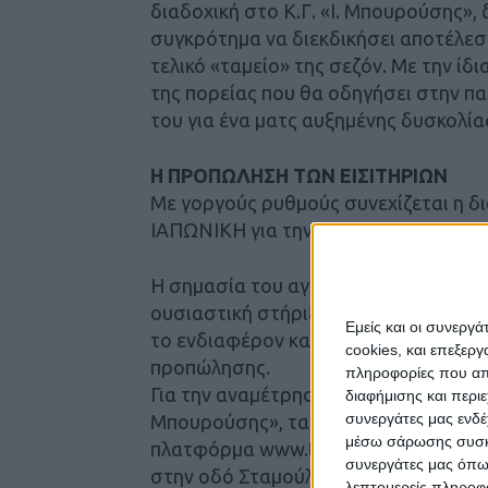
διαδοχική στο Κ.Γ. «Ι. Μπουρούσης»,
συγκρότημα να διεκδικήσει αποτέλεσ
τελικό «ταμείο» της σεζόν. Με την ί
της πορείας που θα οδηγήσει στην πα
του για ένα ματς αυξημένης δυσκολία
Η ΠΡΟΠΩΛΗΣΗ ΤΩΝ ΕΙΣΙΤΗΡΙΩΝ
Με γοργούς ρυθμούς συνεχίζεται η δι
ΙΑΠΩΝΙΚΗ για την αναμέτρηση της Κυρι
Η σημασία του αγώνα, η ποιότητα και
ουσιαστική στήριξη του φίλαθλου κο
Εμείς και οι συνεργ
το ενδιαφέρον και την προμήθεια των
cookies, και επεξε
προπώλησης.
πληροφορίες που απο
Για την αναμέτρηση της 17ης αγωνιστ
διαφήμισης και περι
συνεργάτες μας ενδέ
Μπουρούσης», τα εισιτήρια του αγώνα
μέσω σάρωσης συσκευ
πλατφόρμα www.ticketmaster.gr όσο κ
συνεργάτες μας όπω
στην οδό Σταμούλη 3) καθημερινά 9-1
λεπτομερείς πληροφορ