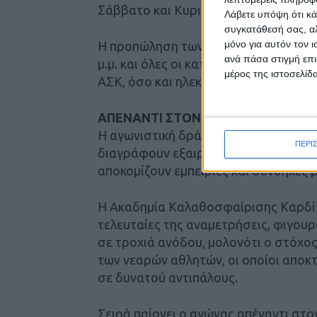
Σάββατο και Κυριακή 10-1 το πρωί.
Λάβετε υπόψη ότι κά
συγκατάθεσή σας, αλ
μόνο για αυτόν τον 
Η προπώληση των εισιτηρίων θα διαρ
ανά πάσα στιγμή επι
μ.μ. και όλες οι κατηγορίες εισιτηρίω
μέρος της ιστοσελίδα
ΑΣΚ, όσο και ηλεκτρονικά.
ΑΠΕΝΑΝΤΙ ΣΤΟΝ ΑΠΟΛΛΩΝΑ ΟΙ ΝΕ
Η αγωνιστική δράση συνεχίζεται και γ
ΠΕΡΙ
διαγράφουν εξαιρετική πορεία στο 
αποκομίζουν εμπειρίες και συνθήκες 
Η Ακαδημία Καλαθοσφαίρισης Καρδίτσ
τελευταίες της αναμετρήσεις, φιγουρ
σε τροχιά ανόδου, μολονότι ο στόχος
των νεαρών αθλητών, οι οποίοι αποκ
σε δυνατού αντιπάλους.
Σειρά παίρνει ο αγώνας απέναντι στ