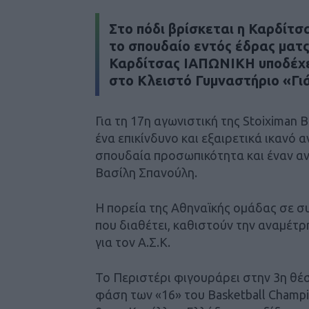
Στο πόδι βρίσκεται η Καρδίτσα
το σπουδαίο εντός έδρας ματς 
Καρδίτσας ΙΑΠΩΝΙΚΗ υποδέχετα
στο Κλειστό Γυμναστήριο «Γι
Για τη 17η αγωνιστική της Stoiximan 
ένα επικίνδυνο και εξαιρετικά ικανό α
σπουδαία προσωπικότητα και έναν α
Βασίλη Σπανούλη.
Η πορεία της Αθηναϊκής ομάδας σε σ
που διαθέτει, καθιστούν την αναμέτρ
για τον Α.Σ.Κ.
Το Περιστέρι φιγουράρει στην 3η θέσ
φάση των «16» του Basketball Champio