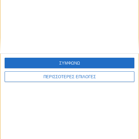
ΝΕΟΣ ΑΓΩΝ
https://neosagon.gr
Η Αρχαιότερη Καθημερινή Πρωινή Εφημερίδα της Καρδίτσας
ΣΥΜΦΩΝΩ
ΠΕΡΙΣΣΟΤΕΡΕΣ ΕΠΙΛΟΓΕΣ
ΘΕΣΣΑΛΙΑ FM