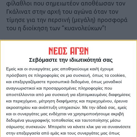
φίλαθλοι που σημειωτέον αποθέωσαν τον
Γκάλινατ στην αρχή του αγώνα όταν τον
τίμησε για την περσινή (μεγάλη) προσφορά
του η διοίκηση των “κυανολεύκων”!
Ο Αμερικανός χάλασε ένα παιχνίδι και την
ίδια του την εικόνα χωρίς κανέναν
Σεβόμαστε την ιδιωτικότητά σας
απολύτως λόγο.
Εμείς και οι συνεργάτες μας αποθηκεύουμε και/ή έχουμε
πρόσβαση σε πληροφορίες σε μια συσκευή, όπως τα cookies,
Επιεικώς απαράδεκτος…
και επεξεργαζόμαστε προσωπικά δεδομένα, όπως μοναδικοί
αναγνωριστικοί και προσαρμοσμένες πληροφορίες που
Θ.Κ.
αποστέλλονται από μια συσκευή για εξατομικευμένες διαφημίσεις
και περιεχόμενο, μέτρηση διαφήμισης και περιεχομένου, έρευνα
ακροατηρίου και ανάπτυξη υπηρεσιών.
Με την άδειά σας, εμείς
Δείτε το χαρακτηριστικό στιγμιότυπο από
και οι συνεργάτες μας ενδέχεται να χρησιμοποιήσουμε ακριβή
τη μετάδοση της ΕΡΤ και βγάλτε τα
δεδομένα γεωγραφικής τοποθεσίας και ταυτοποίησης μέσω
συμπεράσματά σας…
σάρωσης συσκευών. Μπορείτε να κάνετε κλικ για να συναινέσετε
στην επεξεργασία από εμάς και τους συνεργάτες μας όπως