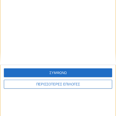
ΣΥΜΦΩΝΩ
ΑΘΛΗΤΙΚΑ
ΠΕΡΙΣΣΟΤΕΡΕΣ ΕΠΙΛΟΓΕΣ
Η πρώτη της Αναγέννησης στο Ράδιο
Θεσσαλία 96