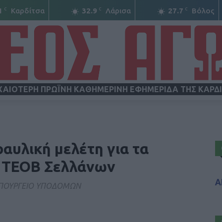
C
C
C
1
Καρδίτσα
32.9
Λάρισα
27.7
Βόλος
ΧΑΙΟΤΕΡΗ ΠΡΩΪΝΗ ΚΑΘΗΜΕΡΙΝΗ ΕΦΗΜΕΡΙΔΑ ΤΗΣ ΚΑΡΔ
ΝΕΟΣ
αυλική μελέτη για τα
υ ΤΕΟΒ Σελλάνων
Α
ΥΠΟΥΡΓΕΙΟ ΥΠΟΔΟΜΩΝ
ΑΓΩΝ