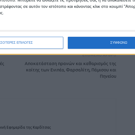
στρέφοντας σε αυτόν τον ιστότοπο και κάνοντας κλικ στο κουμπί "Απ
ς.
ρίδα ΝΕΟΣ ΑΓΩΝ στο Google News!
οχή της Καρδίτσας και ευρύτερα της Θεσσαλίας
ΣΣΟΤΕΡΕΣ ΕΠΙΛΟΓΕΣ
ΣΥΜΦΩΝΩ
ΕΠΟΜΕΝΟ ΑΡΘΡΟ
ές
Αποκατάσταση πρανών και καθαρισμός της
κοίτης των Ενιπέα, Φαρσαλίτη, Πάμισου και
Πηνείου
ινή Εφημερίδα της Καρδίτσας