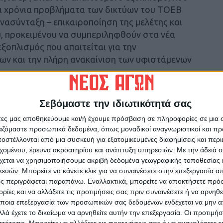
τα χρόνια προβλήματα των δικτύων του ΤΟΕΒ
νασύνταξη – επικαιροποίηση της μελέτης και
, προκειμένου να συμπεριληφθούν στα νέα
εξοπλισμός που απαιτείται για την
ων και την πλήρη ανακαίνιση των υφιστάμενων
 μελετών του έργου, μεσολάβησαν μεταξύ
αιρίες «DANIEL» & «ELIAS», οι οποίες έπληξαν
Σεβόμαστε την ιδιωτικότητά σας
 τον Σεπτέμβριο του 2023. Αποτέλεσμα αυτών,
άτες μας αποθηκεύουμε και/ή έχουμε πρόσβαση σε πληροφορίες σε μια
τάστασης των γεωτρήσεων και των δικτύων του
ργαζόμαστε προσωπικά δεδομένα, όπως μοναδικοί αναγνωριστικοί και 
ην απόφαση για πλήρη αναμόρφωση του
στέλλονται από μια συσκευή για εξατομικευμένες διαφημίσεις και περ
αντιμετωπιστούν κατά το δυνατόν τα
εχομένου, έρευνα ακροατηρίου και ανάπτυξη υπηρεσιών.
Με την άδειά σα
αστούν τα έργα που θα υλοποιηθούν πλήρως
χεται να χρησιμοποιήσουμε ακριβή δεδομένα γεωγραφικής τοποθεσίας 
ών. Μπορείτε να κάνετε κλικ για να συναινέσετε στην επεξεργασία απ
ς περιγράφεται παραπάνω. Εναλλακτικά, μπορείτε να αποκτήσετε πρό
ίες και να αλλάξετε τις προτιμήσεις σας πριν συναινέσετε ή να αρνηθεί
ς Αγών
ποια επεξεργασία των προσωπικών σας δεδομένων ενδέχεται να μην απ
λά έχετε το δικαίωμα να αρνηθείτε αυτήν την επεξεργασία. Οι προτιμήσ
ιστότοπο. Μπορείτε να αλλάξετε τις προτιμήσεις σας ή να ανακαλέσετε