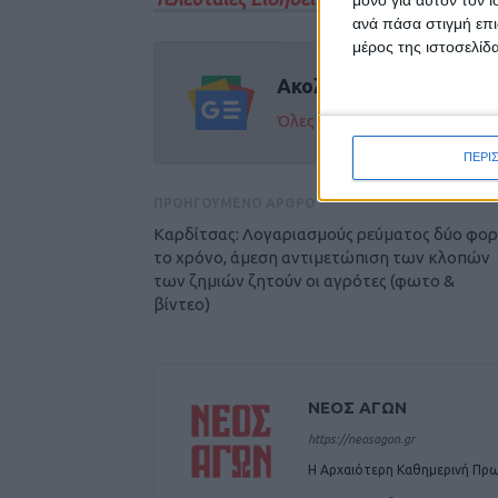
ανά πάσα στιγμή επι
μέρος της ιστοσελίδα
Ακολούθησε την εφημε
Όλες οι εξελίξεις στην περι
ΠΕΡΙ
ΠΡΟΗΓΟΥΜΕΝΟ ΑΡΘΡΟ
Καρδίτσας: Λογαριασμούς ρεύματος δύο φορ
το χρόνο, άμεση αντιμετώπιση των κλοπών
των ζημιών ζητούν οι αγρότες (φωτο &
βίντεο)
ΝΕΟΣ ΑΓΩΝ
https://neosagon.gr
Η Αρχαιότερη Καθημερινή Πρω