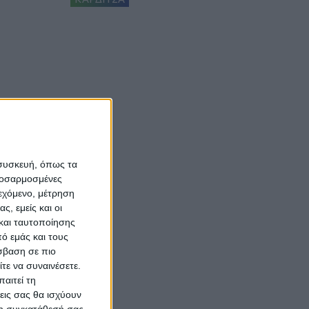
 συσκευή, όπως τα
προσαρμοσμένες
ιεχόμενο, μέτρηση
ς, εμείς και οι
και ταυτοποίησης
ό εμάς και τους
σβαση σε πιο
τε να συναινέσετε.
αιτεί τη
εις σας θα ισχύουν
 τη συγκατάθεσή σας