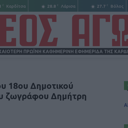
C
C
C
1
Καρδίτσα
28.8
Λάρισα
27.7
Βόλος
ΧΑΙΟΤΕΡΗ ΠΡΩΪΝΗ ΚΑΘΗΜΕΡΙΝΗ ΕΦΗΜΕΡΙΔΑ ΤΗΣ ΚΑΡΔ
ΝΕΟΣ
υ 18ου Δημοτικού
του ζωγράφου Δημήτρη
Α
ΑΓΩΝ