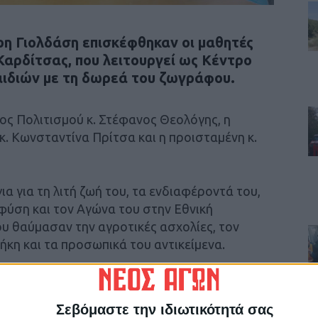
ρη Γιολδάση επισκέφθηκαν οι μαθητές
Καρδίτσας, που λειτουργεί ως Κέντρο
ιδιών με τη δωρεά του ζωγράφου.
ος Πολιτισμού κ. Στέφανος Θεολόγης, η
κ. Κωνσταντίνα Πρίτσα και η προισταμένη κ.
α για τη λιτή ζωή του, τα ενδιαφέροντά του,
 φύση και τον Αγώνα του στην Εθνική
ου θαύμασαν την αγροτικές ασχολίες, τον
ήκη και τα προσωπικά του αντικείμενα.
οποίος επέλεξε συνειδητά να πορεύεται μαζί με
ια της ζωής του. Τους μαθητές συνόδευσαν οι
Σεβόμαστε την ιδιωτικότητά σας
πα Ευριδίκη, Ειρήνη Μακρή και Βάνα Γώτα.