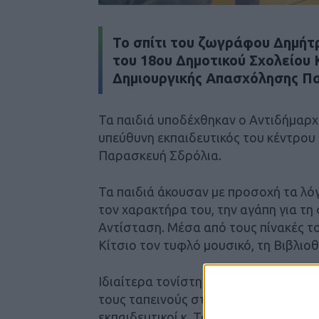
Το σπίτι του ζωγράφου Δημήτ
του 18ου Δημοτικού Σχολείου 
Δημιουργικής Απασχόλησης Πα
Τα παιδιά υποδέχθηκαν ο Αντιδήμαρχ
υπεύθυνη εκπαιδευτικός του κέντρου 
Παρασκευή Σδρόλια.
Τα παιδιά άκουσαν με προσοχή τα λόγι
τον χαρακτήρα του, την αγάπη για τη
Αντίσταση. Μέσα από τους πίνακές τ
Κίτσιο τον τυφλό μουσικό, τη Βιβλιοθ
Ιδιαίτερα τονίστηκε η στάση ζωής ο 
τους ταπεινούς στα δύσκολα μονοπάτ
εκπαιδευτικοί κ. Τσέλιος Φώτης, Λού