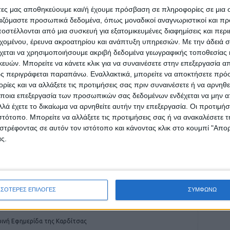
άτες μας αποθηκεύουμε και/ή έχουμε πρόσβαση σε πληροφορίες σε μια
ργαζόμαστε προσωπικά δεδομένα, όπως μοναδικοί αναγνωριστικοί και 
στέλλονται από μια συσκευή για εξατομικευμένες διαφημίσεις και περ
εχομένου, έρευνα ακροατηρίου και ανάπτυξη υπηρεσιών.
Με την άδειά σα
χεται να χρησιμοποιήσουμε ακριβή δεδομένα γεωγραφικής τοποθεσίας 
ών. Μπορείτε να κάνετε κλικ για να συναινέσετε στην επεξεργασία απ
ρίδα ΝΕΟΣ ΑΓΩΝ στο Google News!
ς περιγράφεται παραπάνω. Εναλλακτικά, μπορείτε να αποκτήσετε πρό
οχή της Καρδίτσας και ευρύτερα της Θεσσαλίας
ίες και να αλλάξετε τις προτιμήσεις σας πριν συναινέσετε ή να αρνηθεί
ποια επεξεργασία των προσωπικών σας δεδομένων ενδέχεται να μην απ
λά έχετε το δικαίωμα να αρνηθείτε αυτήν την επεξεργασία. Οι προτιμήσ
ιστότοπο. Μπορείτε να αλλάξετε τις προτιμήσεις σας ή να ανακαλέσετε
ΕΠΟΜΕΝΟ ΑΡΘΡΟ
στρέφοντας σε αυτόν τον ιστότοπο και κάνοντας κλικ στο κουμπί "Απ
Η λίμνη Κάρλα επέστρεψε στην έκταση που
ς.
ήταν πριν τον Daniel (ΦΩΤΟ)
ΣΣΟΤΕΡΕΣ ΕΠΙΛΟΓΕΣ
ΣΥΜΦΩΝΩ
ινή Εφημερίδα της Καρδίτσας