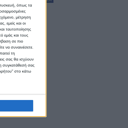
 συσκευή, όπως τα
προσαρμοσμένες
ιεχόμενο, μέτρηση
ς, εμείς και οι
και ταυτοποίησης
ό εμάς και τους
σβαση σε πιο
τε να συναινέσετε.
αιτεί τη
εις σας θα ισχύουν
 τη συγκατάθεσή σας
ορρήτου" στο κάτω