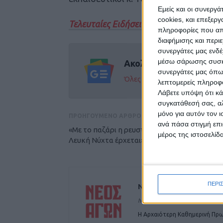
Εμείς και οι συνεργ
cookies, και επεξε
Τελευταίες Ειδήσεις Σήμερα
πληροφορίες που απο
διαφήμισης και περι
συνεργάτες μας ενδέ
μέσω σάρωσης συσκευ
Ακολούθησε την εφημε
συνεργάτες μας όπω
Όλες οι εξελίξεις στην περι
λεπτομερείς πληροφορ
Λάβετε υπόψη ότι κά
συγκατάθεσή σας, αλ
μόνο για αυτόν τον 
ΠΡΟΗΓΟΥΜΕΝΟ ΑΡΘΡΟ
ανά πάσα στιγμή επι
«Με το παζάρι η ρευστότητα φεύγει, με τη
μέρος της ιστοσελίδα
Λευκή Νύχτα έρχεται»
ΠΕΡΙ
ΝΕΟΣ ΑΓΩΝ
https://neosagon.gr
Η Αρχαιότερη Καθημερινή Πρω