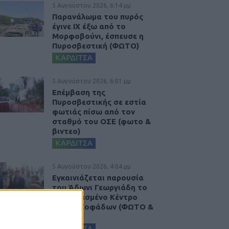
5 Αυγούστου 2026, 6:14 μμ
Παρανάλωμα του πυρός
έγινε ΙΧ έξω από το
Μορφοβούνι, έσπευσε η
Πυροσβεστική (ΦΩΤΟ)
ΚΑΡΔΙΤΣΑ
5 Αυγούστου 2026, 6:01 μμ
Επέμβαση της
Πυροσβεστικής σε εστία
φωτιάς πίσω από τον
σταθμό του ΟΣΕ (φωτο &
βιντεο)
ΚΑΡΔΙΤΣΑ
5 Αυγούστου 2026, 4:04 μμ
Εγκαινιάζεται παρουσία
του Άδωνι Γεωργιάδη το
ανακαινισμένο Κέντρο
Υγείας Σοφάδων (ΦΩΤΟ &
ΒΙΝΤΕΟ)
ΚΑΡΔΙΤΣΑ