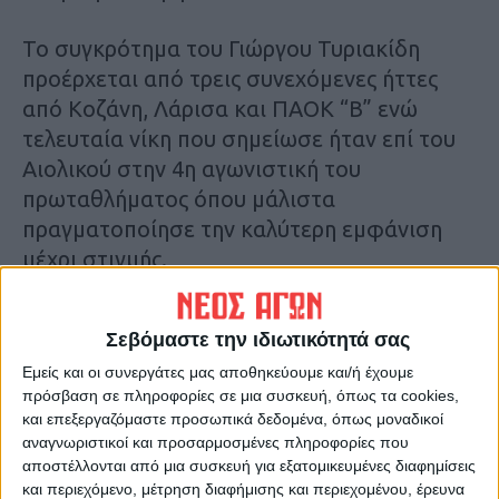
Το συγκρότημα του Γιώργου Τυριακίδη
προέρχεται από τρεις συνεχόμενες ήττες
από Κοζάνη, Λάρισα και ΠΑΟΚ “Β” ενώ
τελευταία νίκη που σημείωσε ήταν επί του
Αιολικού στην 4η αγωνιστική του
πρωταθλήματος όπου μάλιστα
πραγματοποίησε την καλύτερη εμφάνιση
μέχρι στιγμής.
Ο αγώνας με τον Λεβαδειακό είναι βέβαια
Σεβόμαστε την ιδιωτικότητά σας
ιδιαίτερος. Ο αντίπαλος βρίσκεται σε
Εμείς και οι συνεργάτες μας αποθηκεύουμε και/ή έχουμε
εξαιρετική κατάσταση και επιβεβαιώνει για
πρόσβαση σε πληροφορίες σε μια συσκευή, όπως τα cookies,
την ώρα τον τίτλο του πρώτου φαβορί για
και επεξεργαζόμαστε προσωπικά δεδομένα, όπως μοναδικοί
την κατάκτηση της πρώτης θέσης και για
αναγνωριστικοί και προσαρμοσμένες πληροφορίες που
την επιστροφή του στη super league 1.
αποστέλλονται από μια συσκευή για εξατομικευμένες διαφημίσεις
και περιεχόμενο, μέτρηση διαφήμισης και περιεχομένου, έρευνα