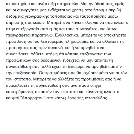
ακροατηρίου και ανάπτυξη υπηρεσιών.
Με την άδειά σας, εμείς
Όλα αυτά όμως κρίνονται στην πράξη κι
και οι συνεργάτες μας ενδέχεται να χρησιμοποιήσουμε ακριβή
επειδή μπροστά μας έχουμε πολύ δρόμο (να
δεδομένα γεωγραφικής τοποθεσίας και ταυτοποίησης μέσω
σάρωσης συσκευών. Μπορείτε να κάνετε κλικ για να συναινέσετε
μην ξεχνάμε και την έξτρα διαδικασία των
στην επεξεργασία από εμάς και τους συνεργάτες μας όπως
play off και των play out), οπότε κανείς δεν
περιγράφεται παραπάνω. Εναλλακτικά, μπορείτε να αποκτήσετε
μπορεί να είναι σίγορος για ο,τιδήποτε.
πρόσβαση σε πιο λεπτομερείς πληροφορίες και να αλλάξετε τις
προτιμήσεις σας πριν συναινέσετε ή να αρνηθείτε να
συναινέσετε.
Λάβετε υπόψη ότι κάποια επεξεργασία των
ΓΙΑ ΤΗ ΝΙΚΗ
προσωπικών σας δεδομένων ενδέχεται να μην απαιτεί τη
Το μόνο βέβαιο είναι πως η Αναγέννηση σ’
συγκατάθεσή σας, αλλά έχετε το δικαίωμα να αρνηθείτε αυτήν
αυτή τη συγκυρία με δεδομένο ότι
την επεξεργασία. Οι προτιμήσεις σας θα ισχύουν μόνο για αυτόν
τον ιστότοπο. Μπορείτε να αλλάξετε τις προτιμήσεις σας ή να
προέρχεται από μια σειρά αγώνων όπου δεν
ανακαλέσετε τη συγκατάθεσή σας ανά πάσα στιγμή
είχε καλή συγκοομιδή (έναν μόλις βαθμό
επιστρέφοντας σε αυτόν τον ιστότοπο και κάνοντας κλικ στο
στα τέσσερα τελευταία ματς), χρειάζεται τη
κουμπί "Απορρήτου" στο κάτω μέρος της ιστοσελίδας.
νίκη.
Κι αν την πετύχει με αντίπαλο τον
Λεβαδειακό αναμφίβολα θα θωρακιστεί με