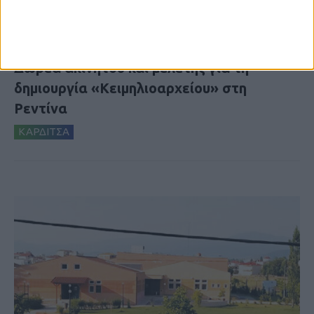
8 Αυγούστου 2026, 9:41 πμ
Δωρεά ακινήτου και μελέτης για τη
δημιουργία «Κειμηλιοαρχείου» στη
Ρεντίνα
ΚΑΡΔΙΤΣΑ