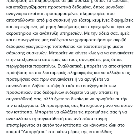
πρόσβαση σε πληροφορίες σε μια συσκευή, όπως τα cookies,
και επεξεργαζόμαστε προσωπικά δεδομένα, όπως μοναδικοί
αναγνωριστικοί και προσαρμοσμένες πληροφορίες που
αποστέλλονται από μια συσκευή για εξατομικευμένες διαφημίσεις
και περιεχόμενο, μέτρηση διαφήμισης και περιεχομένου, έρευνα
ακροατηρίου και ανάπτυξη υπηρεσιών.
Με την άδειά σας, εμείς
και οι συνεργάτες μας ενδέχεται να χρησιμοποιήσουμε ακριβή
δεδομένα γεωγραφικής τοποθεσίας και ταυτοποίησης μέσω
σάρωσης συσκευών. Μπορείτε να κάνετε κλικ για να συναινέσετε
στην επεξεργασία από εμάς και τους συνεργάτες μας όπως
περιγράφεται παραπάνω. Εναλλακτικά, μπορείτε να αποκτήσετε
πρόσβαση σε πιο λεπτομερείς πληροφορίες και να αλλάξετε τις
προτιμήσεις σας πριν συναινέσετε ή να αρνηθείτε να
συναινέσετε.
Λάβετε υπόψη ότι κάποια επεξεργασία των
Ο στίβος είναι κατά τη γνώμη μου μακράν
προσωπικών σας δεδομένων ενδέχεται να μην απαιτεί τη
το πιο δύσκολο πράγμα σε όλο το φάσμα
συγκατάθεσή σας, αλλά έχετε το δικαίωμα να αρνηθείτε αυτήν
του αθλητισμού. Για μια σειρά από
την επεξεργασία. Οι προτιμήσεις σας θα ισχύουν μόνο για αυτόν
τον ιστότοπο. Μπορείτε να αλλάξετε τις προτιμήσεις σας ή να
ιδιαιτερότητες. Γι’ αυτό και προσωπικά
ανακαλέσετε τη συγκατάθεσή σας ανά πάσα στιγμή
υποκλίνομαι σε όλους και όλες που
επιστρέφοντας σε αυτόν τον ιστότοπο και κάνοντας κλικ στο
ακολουθούν αυτή τη διαδρομή. Μακριά
κουμπί "Απορρήτου" στο κάτω μέρος της ιστοσελίδας.
απο τα φώτα της δημοσιότητας, μακριά