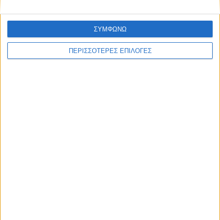
ΣΥΜΦΩΝΩ
ΠΕΡΙΣΣΟΤΕΡΕΣ ΕΠΙΛΟΓΕΣ
ΣΠΟΝΤΕΣ
H διαχρονική σύγκριση του Μέσι με τον
Μαραντόνα