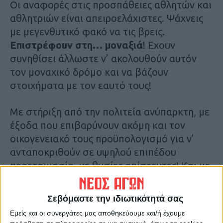
Οι αναφορές στις προσπάθειες αθλητών και
αθλητριών είναι απειροελάχιστες. Ψάχνεις
με μεγενθυτικό φακό να τις βρεις.
Επιστρέφουν στη… μοναξιά
! Εχουν
συνηθίσει άλλωστε ν’ ακολουθούν αυτόν
τον μοναχικό δρόμο και να βάζουν
στοιχήματα με τον εαυτό τους!
Με στήριξη από την πολιτεία ανύπαρκτη, με
έξοδα που επιβαρύνουν ακόμη και τον
οικογενειακό τους προϋπολογισμό για ν’
ανταποκριθούν σε υψηλού επιπέδου
προετοιμασία, με θυσίες απίστευτες! Και με
μοναδικό κίνητρο το μεράκι και την αγάπη
τους για τον αθλητισμό!
Σεβόμαστε την ιδιωτικότητά σας
Εμείς και οι συνεργάτες μας αποθηκεύουμε και/ή έχουμε