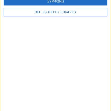
ΣΥΜΦΩΝΩ
ΠΕΡΙΣΣΟΤΕΡΕΣ ΕΠΙΛΟΓΕΣ
ΚΑΡΔΙΤΣΑ
2,3 εκατ. ευρώ για τη φοιτητική στέγη στο
Πανεπιστήμιο Θεσσαλίας
ΘΕΣΣΑΛΙΑ FM