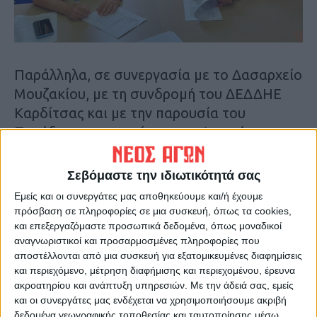
Παράλληλα, σε συνεργασία με το Δασαρχείο
Μουζακίου, με τη συνδρομή του ΔΕΔΔΗΕ
Καρδίτσας και με την παρουσία του
Προέδρου και κατοίκων του Λεοντίτου,
ολοκληρώθηκε τις προάλλες η κοπή ξερών
κλώνων του ιστορικού πλατάνου από
Σεβόμαστε την ιδιωτικότητά σας
εξειδικευμένο συνεργείο, ο οποίος στέκεται
Εμείς και οι συνεργάτες μας αποθηκεύουμε και/ή έχουμε
όρθιος εδώ και αιώνες.
πρόσβαση σε πληροφορίες σε μια συσκευή, όπως τα cookies,
και επεξεργαζόμαστε προσωπικά δεδομένα, όπως μοναδικοί
αναγνωριστικοί και προσαρμοσμένες πληροφορίες που
Επίσης, πραγματοποιήθηκαν οι πρώτες
αποστέλλονται από μια συσκευή για εξατομικευμένες διαφημίσεις
εργασίες με το «ρίξιμο» τσιμέντου στον
και περιεχόμενο, μέτρηση διαφήμισης και περιεχομένου, έρευνα
οικισμό «Κριτσάρι» μέσω της
ακροατηρίου και ανάπτυξη υπηρεσιών.
Με την άδειά σας, εμείς
και οι συνεργάτες μας ενδέχεται να χρησιμοποιήσουμε ακριβή
χρηματοδότησης που έχει εξασφαλιστεί
δεδομένα γεωγραφικής τοποθεσίας και ταυτοποίησης μέσω