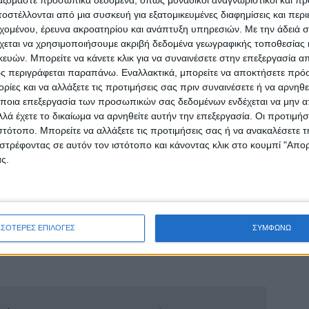
στέλλονται από μια συσκευή για εξατομικευμένες διαφημίσεις και περ
εχομένου, έρευνα ακροατηρίου και ανάπτυξη υπηρεσιών.
Με την άδειά σα
χεται να χρησιμοποιήσουμε ακριβή δεδομένα γεωγραφικής τοποθεσίας 
ών. Μπορείτε να κάνετε κλικ για να συναινέσετε στην επεξεργασία απ
ά τα επίπεδα μέχρι τουλάχιστον το τέλος της
ς περιγράφεται παραπάνω. Εναλλακτικά, μπορείτε να αποκτήσετε πρό
ίες και να αλλάξετε τις προτιμήσεις σας πριν συναινέσετε ή να αρνηθεί
ποια επεξεργασία των προσωπικών σας δεδομένων ενδέχεται να μην απ
δίνει ανάσες δροσιάς στο Αιγαίο, φρενάροντας
λά έχετε το δικαίωμα να αρνηθείτε αυτήν την επεξεργασία. Οι προτιμήσ
ιστότοπο. Μπορείτε να αλλάξετε τις προτιμήσεις σας ή να ανακαλέσετε
στό μήνα του έτους.
στρέφοντας σε αυτόν τον ιστότοπο και κάνοντας κλικ στο κουμπί "Απ
ς.
ΣΣΟΤΕΡΕΣ ΕΠΙΛΟΓΕΣ
ΣΥΜΦΩΝΩ