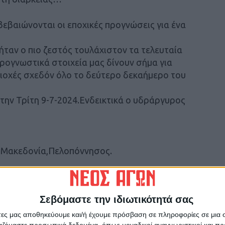
εβαιώνονται οι εποχικές προγνώσεις για ένα
ήταν ο πιο ζεστός τουλάχιστον τα τελευταία
προγνωστικά στοιχεία μας δίνουν σήμα για
ιοχές σχεδόν όλο το δεύτερο δεκαήμερο του
 την Τρίτη 9-7-2024.Ενδεικτικά ο υδράργυρος
,Μακεδονία,Πελοπόννησος.
Σεβόμαστε την ιδιωτικότητά σας
ους το Σ/Κ.
άτες μας αποθηκεύουμε και/ή έχουμε πρόσβαση σε πληροφορίες σε μια
ργαζόμαστε προσωπικά δεδομένα, όπως μοναδικοί αναγνωριστικοί και 