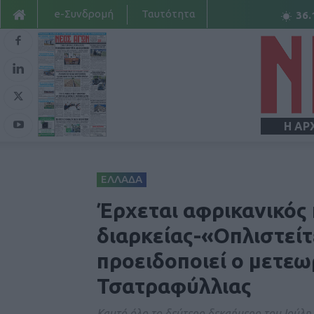
e-Συνδρομή
Ταυτότητα
36.
Η ΑΡ
ΕΛΛΑΔΑ
Έρχεται αφρικανικός
διαρκείας-«Οπλιστεί
προειδοποιεί ο μετε
Τσατραφύλλιας
Καυτό όλο το δεύτερο δεκαήμερο του Ιούλη