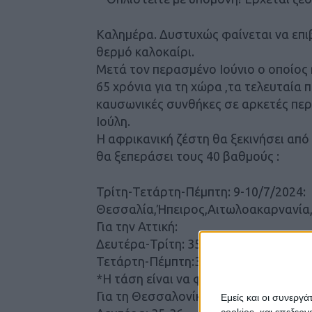
Καλημέρα. Δυστυχώς φαίνεται να επιβ
θερμό καλοκαίρι.
Μετά τον περασμένο Ιούνιο ο οποίος 
65 χρόνια για τη χώρα ,τα τελευταία 
καυσωνικές συνθήκες σε αρκετές περ
Ιούλη.
Η αφρικανική ζέστη θα ξεκινήσει από
θα ξεπεράσει τους 40 βαθμούς :
Τρίτη-Τετάρτη-Πέμπτη: 9-10/7/2024:
Θεσσαλία,Ήπειρος,Αιτωλοακαρνανία
Για την Αττική:
Δευτέρα-Τρίτη: 35-36
Τετάρτη-Πέμπτη:36-37
*Η τάση είναι να φτάνει τους 40 βαθμ
Για τη Θεσσαλονίκη:
Εμείς και οι συνεργ
cookies, και επεξε