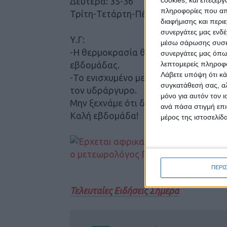
Δευτέρα: 35-36
πληροφορίες που απο
Τρίτη-Τετάρτη-Πέμπτη: 38-39
διαφήμισης και περι
συνεργάτες μας ενδέ
Υ.Γ:
μέσω σάρωσης συσκευ
-Η θερμοκρασία θα διατηρηθεί σε αυτ
συνεργάτες μας όπω
λεπτομερείς πληροφορ
εβδομάδας.
Λάβετε υπόψη ότι κά
-Το ενισχυμένο μελτέμι (7-8 bf ) θα 
συγκατάθεσή σας, αλ
τον υδράργυρο.
μόνο για αυτόν τον 
Μην ξεχνάμε ότι διανύουμε τον πιο ζε
ανά πάσα στιγμή επι
Καλή εβδομάδα!
μέρος της ιστοσελίδα
ΠΕΡΙ
Τελευταίες Ειδήσεις Σήμερα