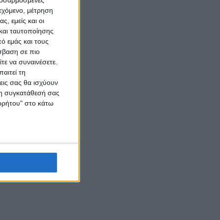
ιεχόμενο, μέτρηση
ς, εμείς και οι
και ταυτοποίησης
ό εμάς και τους
σβαση σε πιο
τε να συναινέσετε.
αιτεί τη
εις σας θα ισχύουν
 τη συγκατάθεσή σας
ορρήτου" στο κάτω