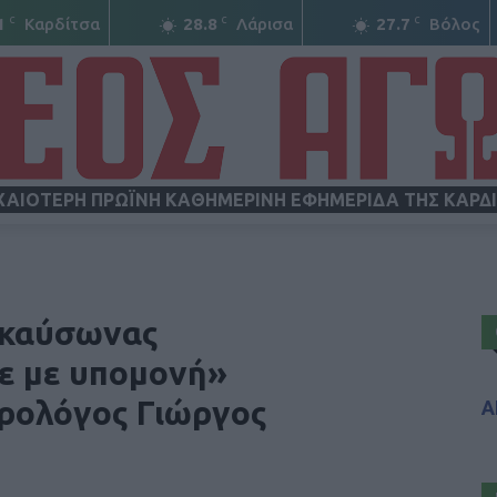
C
C
C
1
Καρδίτσα
28.8
Λάρισα
27.7
Βόλος
ΧΑΙΟΤΕΡΗ ΠΡΩΪΝΗ ΚΑΘΗΜΕΡΙΝΗ ΕΦΗΜΕΡΙΔΑ ΤΗΣ ΚΑΡΔ
ΝΕΟΣ
 καύσωνας
τε με υπομονή»
ωρολόγος Γιώργος
Α
ΑΓΩΝ