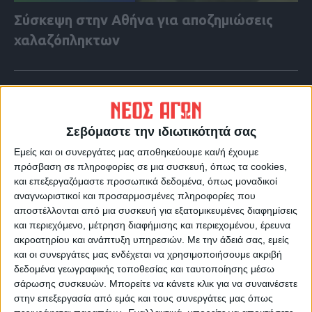
Σύσκεψη στην Αθήνα για αποζημιώσεις
χαλαζόπληκτων
Σεβόμαστε την ιδιωτικότητά σας
Εμείς και οι συνεργάτες μας αποθηκεύουμε και/ή έχουμε
πρόσβαση σε πληροφορίες σε μια συσκευή, όπως τα cookies,
και επεξεργαζόμαστε προσωπικά δεδομένα, όπως μοναδικοί
αναγνωριστικοί και προσαρμοσμένες πληροφορίες που
αποστέλλονται από μια συσκευή για εξατομικευμένες διαφημίσεις
και περιεχόμενο, μέτρηση διαφήμισης και περιεχομένου, έρευνα
ακροατηρίου και ανάπτυξη υπηρεσιών.
Με την άδειά σας, εμείς
και οι συνεργάτες μας ενδέχεται να χρησιμοποιήσουμε ακριβή
VIDEO ΤΗΣ ΘΕΣΣΑΛΙΑΣ
δεδομένα γεωγραφικής τοποθεσίας και ταυτοποίησης μέσω
Περιπέτεια για τον πρόεδρο του Ε.Κ.Λ
σάρωσης συσκευών. Μπορείτε να κάνετε κλικ για να συναινέσετε
στην επεξεργασία από εμάς και τους συνεργάτες μας όπως
Γιάννη Σκόκα