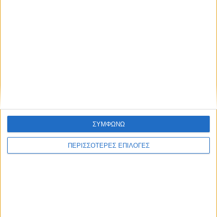
την Κυριακή του Πάσχα
διεθνείς τιμές βάμβακος
αρπάζοντας όλες τις
-πλήγμα οι δασμοί Τραμπ
εισπράξεις της Μ. Εβδομάδας
ΝΕΟΣ ΑΓΩΝ
ΣΥΜΦΩΝΩ
https://neosagon.gr
Η Αρχαιότερη Καθημερινή Πρωινή Εφημερίδα της Καρδίτσας
ΠΕΡΙΣΣΟΤΕΡΕΣ ΕΠΙΛΟΓΕΣ