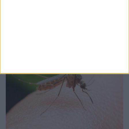
Θεσσαλία, με την Καρδίτσα όμως ουραγό
στις εξαγωγές (πίνακες)
ΚΑΡΔΙΤΣΑ