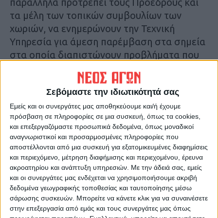
παράλληλα προτρέπει τους Προέδρους και
τα μέλη των τοπικών συμβουλίων των
χωριών, να ενημερώνουν την Τεχνική
Υπηρεσία για άμεση παρέμβαση στα σημεία
στα οποία διαπιστώνουν προβλήματα που
έχουν σχέση με το επαρχιακό δίκτυο
(λακκούβες, ξερά χόρτα, κλαδιά δένδρων
Σεβόμαστε την ιδιωτικότητά σας
που εμποδίζουν την ορατότητα, σήμανση
κλπ).
Εμείς και οι συνεργάτες μας αποθηκεύουμε και/ή έχουμε
πρόσβαση σε πληροφορίες σε μια συσκευή, όπως τα cookies,
και επεξεργαζόμαστε προσωπικά δεδομένα, όπως μοναδικοί
αναγνωριστικοί και προσαρμοσμένες πληροφορίες που
αποστέλλονται από μια συσκευή για εξατομικευμένες διαφημίσεις
και περιεχόμενο, μέτρηση διαφήμισης και περιεχομένου, έρευνα
ακροατηρίου και ανάπτυξη υπηρεσιών.
Με την άδειά σας, εμείς
και οι συνεργάτες μας ενδέχεται να χρησιμοποιήσουμε ακριβή
δεδομένα γεωγραφικής τοποθεσίας και ταυτοποίησης μέσω
σάρωσης συσκευών. Μπορείτε να κάνετε κλικ για να συναινέσετε
στην επεξεργασία από εμάς και τους συνεργάτες μας όπως