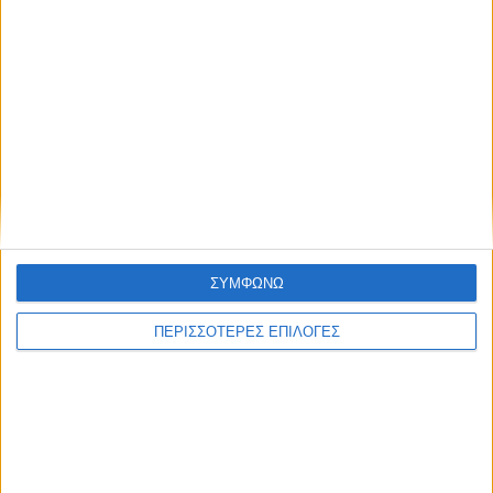
ΚΑΡΔΙΤΣΑ
ΣΥΜΦΩΝΩ
Σύλληψη στην Καρδίτσα για κλοπή
ΠΕΡΙΣΣΟΤΕΡΕΣ ΕΠΙΛΟΓΕΣ
ηλεκτρικής ενέργειας