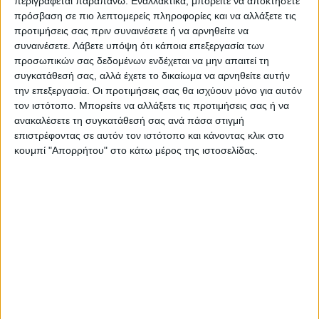
περιγράφεται παραπάνω. Εναλλακτικά, μπορείτε να αποκτήσετε
πρόσβαση σε πιο λεπτομερείς πληροφορίες και να αλλάξετε τις
προτιμήσεις σας πριν συναινέσετε ή να αρνηθείτε να
συναινέσετε.
Λάβετε υπόψη ότι κάποια επεξεργασία των
προσωπικών σας δεδομένων ενδέχεται να μην απαιτεί τη
συγκατάθεσή σας, αλλά έχετε το δικαίωμα να αρνηθείτε αυτήν
Τελευταίες Ειδήσεις Σήμερα
την επεξεργασία. Οι προτιμήσεις σας θα ισχύουν μόνο για αυτόν
τον ιστότοπο. Μπορείτε να αλλάξετε τις προτιμήσεις σας ή να
ανακαλέσετε τη συγκατάθεσή σας ανά πάσα στιγμή
Ακολούθησε την εφημερίδα ΝΕΟΣ
επιστρέφοντας σε αυτόν τον ιστότοπο και κάνοντας κλικ στο
ΑΓΩΝ στο Google News!
κουμπί "Απορρήτου" στο κάτω μέρος της ιστοσελίδας.
Όλες οι εξελίξεις στην περιοχή της
Καρδίτσας και ευρύτερα της Θεσσαλίας
ΠΡΟΗΓΟΥΜΕΝΟ ΑΡΘΡΟ
ΕΠΟΜΕΝΟ ΑΡΘΡΟ
Σ. Φάμελλος στην κοπή της
Ο Φωτης Σιώτας στο Blues
πρωτοχρονιάτικης πίτας της
Bar για το πρώτο live της
Ν.Ε. Καρδίτσας: «ο ΣΥΡΙΖΑ
χρονιάς
επέστρεψε»(φωτο + βίντεο)