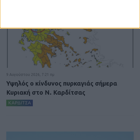
9 Αυγούστου 2026, 7:21 πμ
Υψηλός ο κίνδυνος πυρκαγιάς σήμερα
Κυριακή στο Ν. Καρδίτσας
ΚΑΡΔΙΤΣΑ