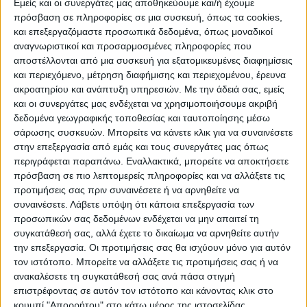
Εμείς και οι συνεργάτες μας αποθηκεύουμε και/ή έχουμε
ελέγχων οι υπάλληλοι μεταβαίνουν σε
πρόσβαση σε πληροφορίες σε μια συσκευή, όπως τα cookies,
αγροτεμάχια και ποιμνιοστάσια σε δύσβατα
και επεξεργαζόμαστε προσωπικά δεδομένα, όπως μοναδικοί
σημεία, τα οποία βρίσκονται εκτός οδικού
αναγνωριστικοί και προσαρμοσμένες πληροφορίες που
αποστέλλονται από μια συσκευή για εξατομικευμένες διαφημίσεις
δικτύου σε απομακρυσμένες και
και περιεχόμενο, μέτρηση διαφήμισης και περιεχομένου, έρευνα
δυσπρόσιτες περιοχές, κυρίως ορεινές,
ακροατηρίου και ανάπτυξη υπηρεσιών.
Με την άδειά σας, εμείς
λόγω της ιδιαίτερης μορφολογίας της
και οι συνεργάτες μας ενδέχεται να χρησιμοποιήσουμε ακριβή
δεδομένα γεωγραφικής τοποθεσίας και ταυτοποίησης μέσω
ελληνικής υπαίθρου. Επιπλέον, οι
σάρωσης συσκευών. Μπορείτε να κάνετε κλικ για να συναινέσετε
χιλιομετρικές αποζημιώσεις, που
στην επεξεργασία από εμάς και τους συνεργάτες μας όπως
καταβάλλονται στους ελεγκτές, για τις
περιγράφεται παραπάνω. Εναλλακτικά, μπορείτε να αποκτήσετε
μετακινήσεις αυτές είναι άκρως ανεπαρκείς,
πρόσβαση σε πιο λεπτομερείς πληροφορίες και να αλλάξετε τις
προτιμήσεις σας πριν συναινέσετε ή να αρνηθείτε να
αφού βασίζονται σε νόμο που ψηφίστηκε,
συναινέσετε.
Λάβετε υπόψη ότι κάποια επεξεργασία των
όταν οι τιμές των καυσίμων ήταν πολύ
προσωπικών σας δεδομένων ενδέχεται να μην απαιτεί τη
χαμηλότερες από τις σημερινές.
συγκατάθεσή σας, αλλά έχετε το δικαίωμα να αρνηθείτε αυτήν
την επεξεργασία. Οι προτιμήσεις σας θα ισχύουν μόνο για αυτόν
τον ιστότοπο. Μπορείτε να αλλάξετε τις προτιμήσεις σας ή να
Σημειώνεται ακόμη ότι, στον Οργανισμό
ανακαλέσετε τη συγκατάθεσή σας ανά πάσα στιγμή
υπηρετούν υπάλληλοι δυο ταχυτήτων, που
επιστρέφοντας σε αυτόν τον ιστότοπο και κάνοντας κλικ στο
αμείβονται για την ίδια εργασία με
κουμπί "Απορρήτου" στο κάτω μέρος της ιστοσελίδας.