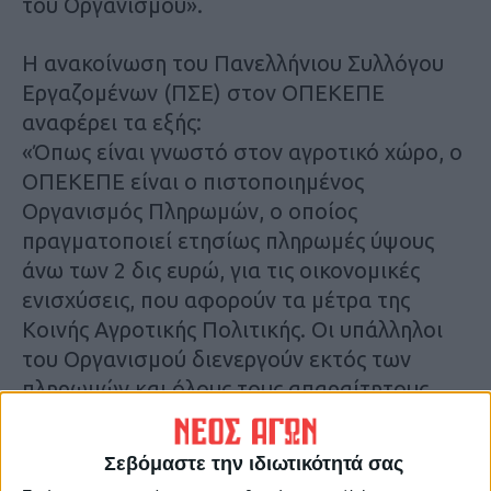
του Οργανισμού».
Η ανακοίνωση του Πανελλήνιου Συλλόγου
Εργαζομένων (ΠΣΕ) στον ΟΠΕΚΕΠΕ
αναφέρει τα εξής:
«Όπως είναι γνωστό στον αγροτικό χώρο, ο
ΟΠΕΚΕΠΕ είναι ο πιστοποιημένος
Οργανισμός Πληρωμών, ο οποίος
πραγματοποιεί ετησίως πληρωμές ύψους
άνω των 2 δις ευρώ, για τις οικονομικές
ενισχύσεις, που αφορούν τα μέτρα της
Κοινής Αγροτικής Πολιτικής. Οι υπάλληλοι
του Οργανισμού διενεργούν εκτός των
πληρωμών και όλους τους απαραίτητους
ελέγχους που αφορούν τα μέτρα αυτά.
Πρόκειται για ένα έργο ιδιαιτέρως δύσκολο,
Σεβόμαστε την ιδιωτικότητά σας
αφού για τη διενέργεια των επιτόπιων