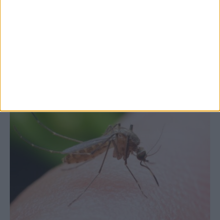
Θετικό το εμπορικό ισοζύγιο στη
Θεσσαλία, με την Καρδίτσα όμως ουραγό
στις εξαγωγές (πίνακες)
ΚΑΡΔΙΤΣΑ