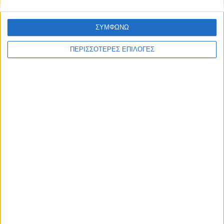
ΣΥΜΦΩΝΩ
ΠΕΡΙΣΣΟΤΕΡΕΣ ΕΠΙΛΟΓΕΣ
ΠΟΛΙΤΙΣΜΟΣ
Η ανανέωση της παραχώρησης χρήσης
έβαλε «τρικλοποδιά» στο έργο των
αποκαταστάσεων στην πλαζ Πεζούλας