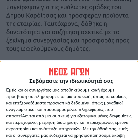
μαγείρεψαν για τις ευάλωτες ομάδες του
Δήμου Καρδίτσας και πρόσφεραν προϊόντα
της εταιρίας. Ταυτόχρονα, δόθηκε η
δυνατότητα για συζήτηση σχετικά με το
ξεκίνημα συνεργασίας και προσφοράς προς
τους ωφελούμενους δημότες.
Η Αντιδήμαρχος Πρόνοιας, Εθελοντισμού
και Δημόσιας Υγείας κα Μελίνα Μπαζή,
Σεβόμαστε την ιδιωτικότητά σας
καθώς και στελέχη της Δ/νσης Κοινωνικής
Πρόνοιας, Δημόσιας Υγείας και ΑΜΕΑ, αφού
Εμείς και οι συνεργάτες μας αποθηκεύουμε και/ή έχουμε
πρόσβαση σε πληροφορίες σε μια συσκευή, όπως τα cookies,
ευχαρίστησαν τους εκπροσώπους της
και επεξεργαζόμαστε προσωπικά δεδομένα, όπως μοναδικοί
εταιρίας για την τόσο σημαντική
αναγνωριστικοί και προσαρμοσμένες πληροφορίες που
πρωτοβουλία τους, αναφέρθηκαν στην
αποστέλλονται από μια συσκευή για εξατομικευμένες διαφημίσεις
πληθώρα αναγκών των κατοίκων, κυρίως
και περιεχόμενο, μέτρηση διαφήμισης και περιεχομένου, έρευνα
ακροατηρίου και ανάπτυξη υπηρεσιών.
Με την άδειά σας, εμείς
μετά τα δυο πλημμυρικά φαινόμενα που
και οι συνεργάτες μας ενδέχεται να χρησιμοποιήσουμε ακριβή