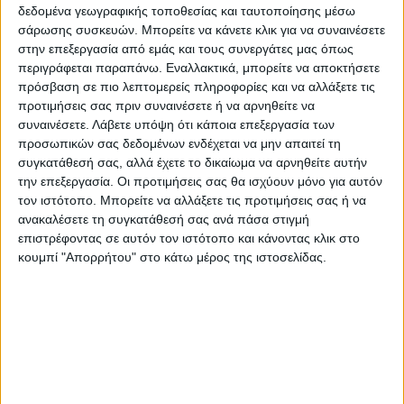
χτύπησαν το νομό μας και την πόλη της
δεδομένα γεωγραφικής τοποθεσίας και ταυτοποίησης μέσω
Καρδίτσας (ΙΑΝΟΣ και DANIEL) και
σάρωσης συσκευών. Μπορείτε να κάνετε κλικ για να συναινέσετε
στην επεξεργασία από εμάς και τους συνεργάτες μας όπως
πρότειναν τη συστηματική παροχή
περιγράφεται παραπάνω. Εναλλακτικά, μπορείτε να αποκτήσετε
προϊόντων στα πλαίσια της εταιρικής
πρόσβαση σε πιο λεπτομερείς πληροφορίες και να αλλάξετε τις
ευθύνης. Η θετική ανταπόκριση της εταιρίας
προτιμήσεις σας πριν συναινέσετε ή να αρνηθείτε να
ήταν άμεση και επισφραγίστηκε η
συναινέσετε.
Λάβετε υπόψη ότι κάποια επεξεργασία των
προσωπικών σας δεδομένων ενδέχεται να μην απαιτεί τη
συνεργασία με την προσφορά προϊόντων
συγκατάθεσή σας, αλλά έχετε το δικαίωμα να αρνηθείτε αυτήν
(γάλα, χυμούς, γιαούρτια) αυξάνοντας έτσι
την επεξεργασία. Οι προτιμήσεις σας θα ισχύουν μόνο για αυτόν
τα αγαθά που προσφέρθηκαν στους
τον ιστότοπο. Μπορείτε να αλλάξετε τις προτιμήσεις σας ή να
ανακαλέσετε τη συγκατάθεσή σας ανά πάσα στιγμή
ωφελούμενους του Κοινωνικού
επιστρέφοντας σε αυτόν τον ιστότοπο και κάνοντας κλικ στο
Παντοπωλείου, στην διανομή που
κουμπί "Απορρήτου" στο κάτω μέρος της ιστοσελίδας.
πραγματοποιήθηκε πριν τα Χριστούγεννα.
Ο Δήμαρχος Καρδίτσας κ. Τσιάκος
ευχαριστεί όλους όσοι αναπτύσσουν
κοινωνική πρωτοβουλία, προσφέρουν και
στηρίζουν τους συμπολίτες μας, που έχουν