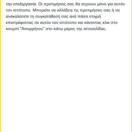
την επεξεργασία. Οι προτιμήσεις σας θα ισχύουν μόνο για αυτόν
τον ιστότοπο. Μπορείτε να αλλάξετε τις προτιμήσεις σας ή να
ΠΑΡΟΜΟΙΑ ΑΡΘΡΑ
ανακαλέσετε τη συγκατάθεσή σας ανά πάσα στιγμή
επιστρέφοντας σε αυτόν τον ιστότοπο και κάνοντας κλικ στο
κουμπί "Απορρήτου" στο κάτω μέρος της ιστοσελίδας.
ΚΑΡΔΙΤΣΑ
Τη ρυθμιστική θήρας για τη νέα κυνηγετική
περίοδο εξέδωσε το Δασαρχείο