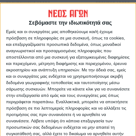
ΠΡΟΗΓΟΥΜΕΝΟ ΑΡΘΡΟ
ΕΠΟΜΕΝΟ ΑΡΘΡΟ
Ο Γιάννης Μπουρούσης
Επιμένουν οι έντονες
αποκαλύπτει τα «μυστικά»
βροχοπτώσεις στην
Σεβόμαστε την ιδιωτικότητά σας
της θέσης που αγωνιζόταν
Καρδίτσα
(video)
Εμείς και οι συνεργάτες μας αποθηκεύουμε και/ή έχουμε
πρόσβαση σε πληροφορίες σε μια συσκευή, όπως τα cookies,
και επεξεργαζόμαστε προσωπικά δεδομένα, όπως μοναδικοί
αναγνωριστικοί και προσαρμοσμένες πληροφορίες που
αποστέλλονται από μια συσκευή για εξατομικευμένες διαφημίσεις
και περιεχόμενο, μέτρηση διαφήμισης και περιεχομένου, έρευνα
ακροατηρίου και ανάπτυξη υπηρεσιών.
Με την άδειά σας, εμείς
και οι συνεργάτες μας ενδέχεται να χρησιμοποιήσουμε ακριβή
δεδομένα γεωγραφικής τοποθεσίας και ταυτοποίησης μέσω
σάρωσης συσκευών. Μπορείτε να κάνετε κλικ για να συναινέσετε
ΝΕΟΣ ΑΓΩΝ
στην επεξεργασία από εμάς και τους συνεργάτες μας όπως
https://neosagon.gr
περιγράφεται παραπάνω. Εναλλακτικά, μπορείτε να αποκτήσετε
πρόσβαση σε πιο λεπτομερείς πληροφορίες και να αλλάξετε τις
Η Αρχαιότερη Καθημερινή Πρωινή Εφημερίδα της Καρδίτσας
προτιμήσεις σας πριν συναινέσετε ή να αρνηθείτε να
συναινέσετε.
Λάβετε υπόψη ότι κάποια επεξεργασία των
προσωπικών σας δεδομένων ενδέχεται να μην απαιτεί τη
συγκατάθεσή σας, αλλά έχετε το δικαίωμα να αρνηθείτε αυτήν