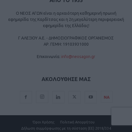
ΑΠΟ ΤΟ 1935
Ο ΝΕΟΣ ΑΓΩΝ είναι η αρχαιότερη καθημερινή πρωινή
εφημερίδα της Καρδίτσας και η 2η μεγαλύτερη περιφερειακή
εφημερίδα της Ελλάδας!
Γ ΑΛΕΞΙΟΥ Α.Ε. - ΔΗΜΟΣΙΟΓΡΑΦΙΚΟΣ ΟΡΓΑΝΙΣΜΟΣ
ΑΡ. ΓΕΜΗ: 19103931000
Επικοινωνία:
info@neosagon.gr
ΑΚΟΛΟΥΘΗΣΕ ΜΑΣ
ΝΑ
Όροι Χρήσης
Πολιτική Απορρήτου
Δήλωση συμμόρφωσης με τη σύσταση (ΕΕ) 2018/334