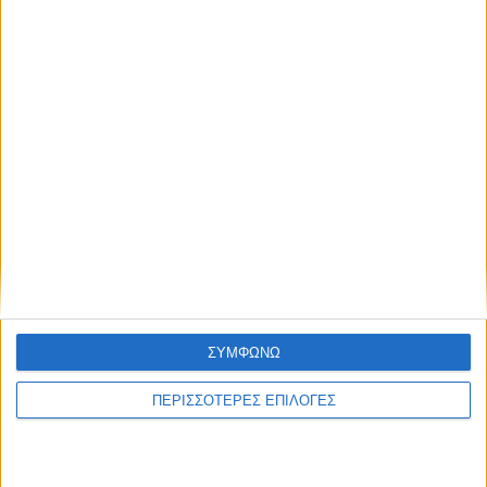
ηλεκτρικής ενέργειας
ΘΕΣΣΑΛΙΑ FM
ΑΚΟΥΣΤΕ ΖΩΝΤΑΝΑ
ΣΥΜΦΩΝΩ
ΕΠΙΚΕΦΑΛΗΣ ΕΙΔΗΣΕΙΣ
ΠΕΡΙΣΣΟΤΕΡΕΣ ΕΠΙΛΟΓΕΣ