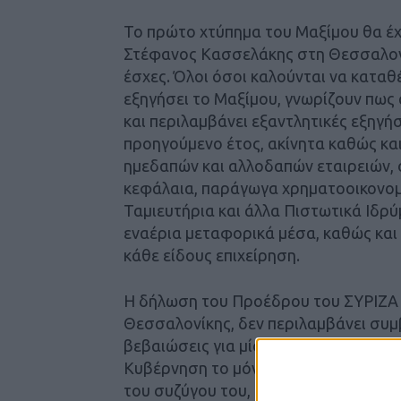
Το πρώτο χτύπημα του Μαξίμου θα έχε
Στέφανος Κασσελάκης στη Θεσσαλονί
έσχες. Όλοι όσοι καλούνται να κατα
εξηγήσει το Μαξίμου, γνωρίζουν πως 
και περιλαμβάνει εξαντλητικές εξηγή
προηγούμενο έτος, ακίνητα καθώς κα
ημεδαπών και αλλοδαπών εταιρειών, ο
κεφάλαια, παράγωγα χρηματοοικονομι
Ταμιευτήρια και άλλα Πιστωτικά Ιδρύ
εναέρια μεταφορικά μέσα, καθώς και
κάθε είδους επιχείρηση.
Η δήλωση του Προέδρου του ΣΥΡΙΖΑ 
Θεσσαλονίκης, δεν περιλαμβάνει συμ
βεβαιώσεις για μίσθωση θυρίδων κ.α.
Κυβέρνηση το μόνο που έκανε ήταν να
του συζύγου του, τα εισοδήματά του,