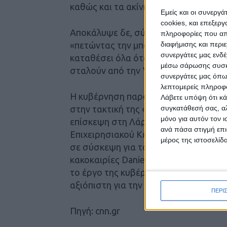
καθώς και τα ακίνητα που διαθέτει.
Εμείς και οι συνεργ
cookies, και επεξε
Αποκάλυψε δε, σύμφωνα με την Κυβέρν
πληροφορίες που απο
«πετώντας την μπάλα στην εξέδρα, 
διαφήμισης και περι
συνεργάτες μας ενδέ
καταθέσει όλα όταν τα λάβει από τις 
μέσω σάρωσης συσκευ
σταλούν από την Υπηρεσία Εσόδων, τ
συνεργάτες μας όπω
λεπτομερείς πληροφορ
Η κυβέρνηση παράλληλα με την αντεπ
Λάβετε υπόψη ότι κά
στην τακτική της «θετικής ατζέντας».
συγκατάθεσή σας, αλ
μόνο για αυτόν τον 
επίσκεψη στη Λάρισα όπου ο πρωθυπ
ανά πάσα στιγμή επι
Επιχειρησιακού Κέντρου Πολιτικής Π
μέρος της ιστοσελίδα
σε σύσκεψη για τα μέτρα αποκατάστ
κακοκαιρίες Daniel και Elias. Στόχος
το έργο της κυβέρνησης, που θα αναδ
αξιόπιστη για την επόμενη μέρα.
ΠΕΡΙ
Πηγή: cnn.gr