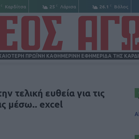
C
C
C
Καρδίτσα
25
Λάρισα
26.1
Βόλος
ΧΑΙΟΤΕΡΗ ΠΡΩΪΝΗ ΚΑΘΗΜΕΡΙΝΗ ΕΦΗΜΕΡΙΔΑ ΤΗΣ ΚΑΡΔ
ΝΕΟΣ
ν τελική ευθεία για τις
ς μέσω.. excel
Α
ΑΓΩΝ