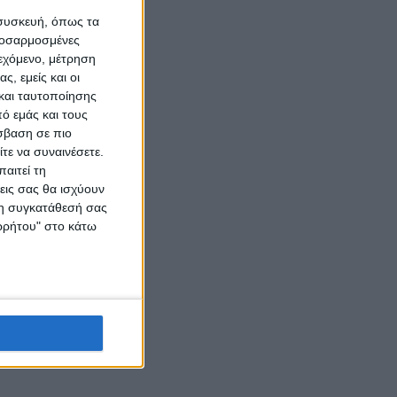
 συσκευή, όπως τα
προσαρμοσμένες
ιεχόμενο, μέτρηση
ς, εμείς και οι
και ταυτοποίησης
ό εμάς και τους
σβαση σε πιο
τε να συναινέσετε.
αιτεί τη
εις σας θα ισχύουν
 τη συγκατάθεσή σας
ορρήτου" στο κάτω