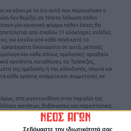
ι να κάνει με το ότι αυτό που παρουσίασε ο
κη δεν θυμίζει σε τίποτα δήλωση πόθεν
θέσουν μία κανονική φόρμα πόθεν έσχες θα
αποτελείται από σχεδόν 11 ολόκληρες σελίδες
σεις για έσοδα από κάθε πηγή κατά το
ι εμπράγματα δικαιώματα σε αυτά, μετοχές
μόλογα και κάθε είδους ομολογίες: αμοιβαία
κά προϊόντα, καταθέσεις σε Τράπεζες,
ματα της ημεδαπής ή της αλλοδαπής, πλωτά και
 τα κάθε χρήσης οχήματα και συμμετοχές σε
όμως, στη γιγαντοοθόνη στην παραλία της
βόλαια ακινήτων, βεβαιώσεις και παραστατικά,
 και όπως αναμένεται να τονίσει σήμερα η
 παρουσιάσει τις καταθέσεις του, όπως και
 κατέγραψε τις συμμετοχές σε 3 εταιρείες,
Σεβόμαστε την ιδιωτικότητά σας