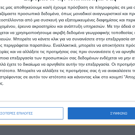
άτες μας αποθηκεύουμε και/ή έχουμε πρόσβαση σε πληροφορίες σε μια
ργαζόμαστε προσωπικά δεδομένα, όπως μοναδικοί αναγνωριστικοί και 
ηση, πως δεν είναι πλήρη τα στοιχεία,
στέλλονται από μια συσκευή για εξατομικευμένες διαφημίσεις και περ
αφού εμφανίστηκε να δηλώνει πως θα τα…
εχομένου, έρευνα ακροατηρίου και ανάπτυξη υπηρεσιών.
Με την άδειά σα
χεται να χρησιμοποιήσουμε ακριβή δεδομένα γεωγραφικής τοποθεσίας 
αρμόδιες αρχές των ΗΠΑ, όταν, όπως είπε, του
ών. Μπορείτε να κάνετε κλικ για να συναινέσετε στην επεξεργασία απ
ο γνωστό IRS».
ς περιγράφεται παραπάνω. Εναλλακτικά, μπορείτε να αποκτήσετε πρό
ίες και να αλλάξετε τις προτιμήσεις σας πριν συναινέσετε ή να αρνηθεί
ίθεση στις αιτιάσεις Κασσελάκη θα συνεχίσει
ποια επεξεργασία των προσωπικών σας δεδομένων ενδέχεται να μην απ
 Σ’ αυτό το πλαίσιο εντάσσεται και η σημερινή
λά έχετε το δικαίωμα να αρνηθείτε αυτήν την επεξεργασία. Οι προτιμήσ
ιστότοπο. Μπορείτε να αλλάξετε τις προτιμήσεις σας ή να ανακαλέσετε
ουργός θα παραστεί στα εγκαίνια του
στρέφοντας σε αυτόν τον ιστότοπο και κάνοντας κλικ στο κουμπί "Απ
ροστασίας Θεσσαλίας, ενώ θα συμμετάσχει και
ς.
ασης από τις καταστροφές που προκάλεσαν οι
 της κυβέρνησης να παρουσιάζεται με σαφήνεια
εικνύει την παράταξη της ΝΔ τη μόνη
ΣΣΟΤΕΡΕΣ ΕΠΙΛΟΓΕΣ
ΣΥΜΦΩΝΩ