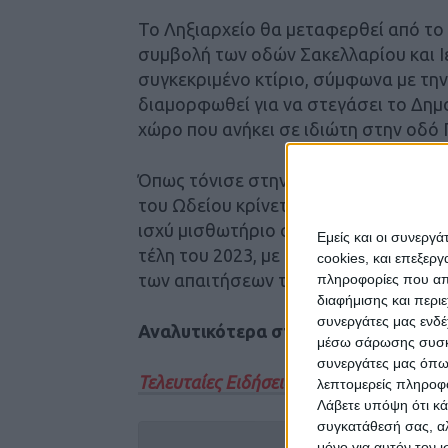
Το Ληξιαρχείο θα μεταφερθεί από το 
συμβολή των οδών Σακελλαρίου και Ι
συγκεκριμένο κτίριο, σύμφωνα με τη
διαμορφωθεί για να στεγάσει το Δημο
χώρο που ανήκει σε ιδιώτη στην οδό 
Όπως τόνισε στην εφημερίδα ο Αντι
του Ωδείου κρίνεται επιβεβλημένη, κ
ισχύ μισθωτήριο συμβόλαιο με την ι
Εμείς και οι συνεργ
τέλη του 2023, με κοινή συναίνεση, 
cookies, και επεξε
των απαιτήσεων της νομοθεσίας για τ
πληροφορίες που απο
διαφήμισης και περι
συνεργάτες μας ενδέ
Αναλυτικότερα στην εφημερίδα Νέο
μέσω σάρωσης συσκευ
συνεργάτες μας όπω
Τελευταίες Ειδήσεις Σήμερα
λεπτομερείς πληροφορ
Λάβετε υπόψη ότι κά
συγκατάθεσή σας, αλ
μόνο για αυτόν τον 