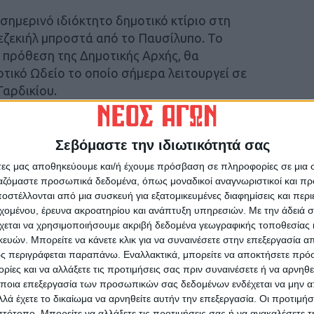
σημερινό ιδιόκτητο δημοτικό κτίριο στη
εζεκιήλ μπροστά από το Παυσίλυπο. Το
ν πρόθεση της Δημοτικής Αρχής, θα
τικό Ωδείο το οποίο σήμερα λειτουργεί σε
Γαρδικίου.
δήμαρχος Στέφανος Θεολόγης, η μεταστέγαση
αθώς εδώ και ενάμιση χρόνο δεν υπάρχει σε
Σεβόμαστε την ιδιωτικότητά σας
διοκτήτρια. Η προηγούμενη σύμβαση έληξε στα
άτες μας αποθηκεύουμε και/ή έχουμε πρόσβαση σε πληροφορίες σε μια
ωστόσο νέα συμφωνία δεν ήταν εφικτή λόγω
ργαζόμαστε προσωπικά δεδομένα, όπως μοναδικοί αναγνωριστικοί και 
η λειτουργία του κτιρίου.
στέλλονται από μια συσκευή για εξατομικευμένες διαφημίσεις και περ
εχομένου, έρευνα ακροατηρίου και ανάπτυξη υπηρεσιών.
Με την άδειά σα
χεται να χρησιμοποιήσουμε ακριβή δεδομένα γεωγραφικής τοποθεσίας 
ς Αγών
ών. Μπορείτε να κάνετε κλικ για να συναινέσετε στην επεξεργασία απ
ς περιγράφεται παραπάνω. Εναλλακτικά, μπορείτε να αποκτήσετε πρό
ίες και να αλλάξετε τις προτιμήσεις σας πριν συναινέσετε ή να αρνηθεί
ποια επεξεργασία των προσωπικών σας δεδομένων ενδέχεται να μην απ
λά έχετε το δικαίωμα να αρνηθείτε αυτήν την επεξεργασία. Οι προτιμήσ
ιστότοπο. Μπορείτε να αλλάξετε τις προτιμήσεις σας ή να ανακαλέσετε