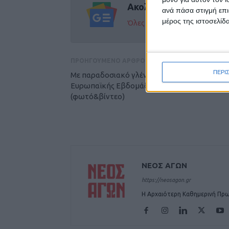
Ακολούθησε την εφημε
ανά πάσα στιγμή επι
μέρος της ιστοσελίδα
Όλες οι εξελίξεις στην περι
ΠΡΟΗΓΟΥΜΕΝΟ ΑΡΘΡΟ
ΠΕΡΙ
Με παραδοσιακό γλέντι έπεσε η αυλαία της
Ευρωπαϊκής Εβδομάδας Κινητικότητας
(φωτό&βίντεο)
ΝΕΟΣ ΑΓΩΝ
https://neosagon.gr
Η Αρχαιότερη Καθημερινή Πρω