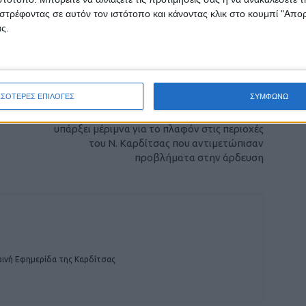
ρίδα ΝΕΟΣ ΑΓΩΝ στο Google News!
στρέφοντας σε αυτόν τον ιστότοπο και κάνοντας κλικ στο κουμπί "Απ
ς.
οχή της Καρδίτσας και ευρύτερα της Θεσσαλίας
ΕΠΟΜΕΝΟ ΑΡΘΡΟ
ΣΣΟΤΕΡΕΣ ΕΠΙΛΟΓΕΣ
ΣΥΜΦΩΝΩ
Σταθερά στα 73,4 ευρώ για το 2025 η
συνδεδεμένη ενίσχυση στο βαμβάκι - να
υπάρξει μέριμνα για το πλαφόν στις περιοχές
του Ν. Καρδίτσας που αντιμετώπισαν
προβλήματα στην άρδευση
ινή Εφημερίδα της Καρδίτσας