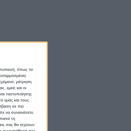
 συσκευή, όπως τα
προσαρμοσμένες
ιεχόμενο, μέτρηση
ς, εμείς και οι
και ταυτοποίησης
ό εμάς και τους
σβαση σε πιο
τε να συναινέσετε.
αιτεί τη
εις σας θα ισχύουν
 τη συγκατάθεσή σας