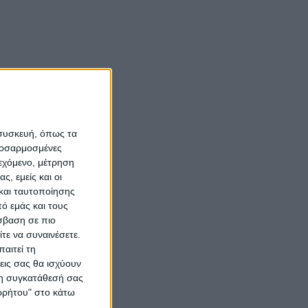
 συσκευή, όπως τα
προσαρμοσμένες
ιεχόμενο, μέτρηση
ς, εμείς και οι
και ταυτοποίησης
ό εμάς και τους
σβαση σε πιο
τε να συναινέσετε.
αιτεί τη
εις σας θα ισχύουν
 τη συγκατάθεσή σας
ορρήτου" στο κάτω