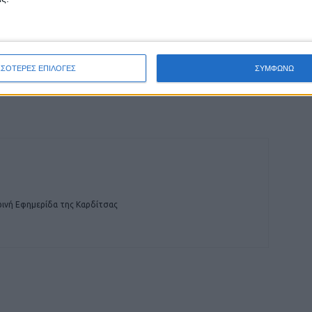
οχή της Καρδίτσας και ευρύτερα της Θεσσαλίας
ΕΠΟΜΕΝΟ ΑΡΘΡΟ
ΣΣΟΤΕΡΕΣ ΕΠΙΛΟΓΕΣ
ΣΥΜΦΩΝΩ
ι
Για την άνοδο σήμερα στην Αιδηψό η ΑΣΑ BC
(live)
ινή Εφημερίδα της Καρδίτσας