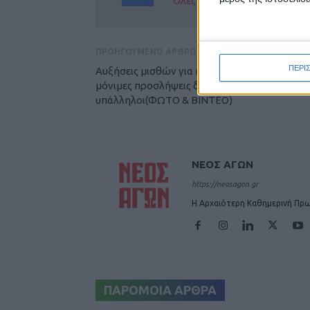
Όλες οι εξελίξεις στην περι
ΠΡΟΗΓΟΥΜΕΝΟ ΑΡΘΡΟ
ΠΕΡΙ
Αυξήσεις μισθών για αξιοπρεπή διαβίωση κα
μόνιμες προσλήψεις διεκδικούν οι δημόσιοι
υπάλληλοι(ΦΩΤΟ & ΒΙΝΤΕΟ)
ΝΕΟΣ ΑΓΩΝ
https://neosagon.gr
Η Αρχαιότερη Καθημερινή Πρω
ΠΑΡΟΜΟΙΑ ΑΡΘΡΑ