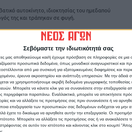
πιβατικό αυτοκίνητο, ιδιοκτησίας του ημεδαπού
γός της και τράπηκαν σε φυγή.
νομικής έρευνας προέκυψε ότι, δράστες, με
λες δύο περιπτώσεις κλοπής στην Καρδίτσα.
έρι και την 11-05-2026 το πρωί, η δράστιδα
Σεβόμαστε την ιδιωτικότητά σας
ο, αφαιρώντας τους μία αλυσίδα λαιμού και το
άτες μας αποθηκεύουμε και/ή έχουμε πρόσβαση σε πληροφορίες σε μια
ιχα.
ργαζόμαστε προσωπικά δεδομένα, όπως μοναδικοί αναγνωριστικοί και 
στέλλονται από μια συσκευή για εξατομικευμένες διαφημίσεις και περ
εχομένου, έρευνα ακροατηρίου και ανάπτυξη υπηρεσιών.
Με την άδειά σα
Τμήμα Δίωξης και Εξιχνίασης Εγκλημάτων
χεται να χρησιμοποιήσουμε ακριβή δεδομένα γεωγραφικής τοποθεσίας 
ών. Μπορείτε να κάνετε κλικ για να συναινέσετε στην επεξεργασία απ
ς περιγράφεται παραπάνω. Εναλλακτικά, μπορείτε να αποκτήσετε πρό
ίες και να αλλάξετε τις προτιμήσεις σας πριν συναινέσετε ή να αρνηθεί
ποια επεξεργασία των προσωπικών σας δεδομένων ενδέχεται να μην απ
λά έχετε το δικαίωμα να αρνηθείτε αυτήν την επεξεργασία. Οι προτιμήσ
ιστότοπο. Μπορείτε να αλλάξετε τις προτιμήσεις σας ή να ανακαλέσετε
ρίδα ΝΕΟΣ ΑΓΩΝ στο Google News!
στρέφοντας σε αυτόν τον ιστότοπο και κάνοντας κλικ στο κουμπί "Απ
ς.