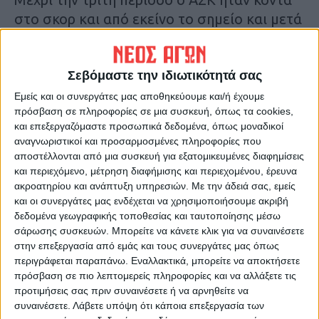
στο σκορ και από εκείνο το σημείο και μετά
ο Ολυμπιακός έχοντας σε πολύ καλή ημέρα
τον Λούτζη (έκανε το καλύτερο παιχνίδι του
στη χρονιά) κατάφερε να πάρει διαφορά και
Σεβόμαστε την ιδιωτικότητά σας
τελικά να φθάσει στη νίκη!
Εμείς και οι συνεργάτες μας αποθηκεύουμε και/ή έχουμε
πρόσβαση σε πληροφορίες σε μια συσκευή, όπως τα cookies,
και επεξεργαζόμαστε προσωπικά δεδομένα, όπως μοναδικοί
Η ομάδα της Καρδίτσας όμως κρατά την
αναγνωριστικοί και προσαρμοσμένες πληροφορίες που
θαυμάσια εμφάνιση στο πρώτο ημίχρονο
αποστέλλονται από μια συσκευή για εξατομικευμένες διαφημίσεις
και γενικώς την συμπεριφορά και το
και περιεχόμενο, μέτρηση διαφήμισης και περιεχομένου, έρευνα
ακροατηρίου και ανάπτυξη υπηρεσιών.
Με την άδειά σας, εμείς
θαυμάσιο πλάνο της στον αγώνα.
και οι συνεργάτες μας ενδέχεται να χρησιμοποιήσουμε ακριβή
δεδομένα γεωγραφικής τοποθεσίας και ταυτοποίησης μέσω
Φυσικά το ματς ήταν απ΄αυτά που λέμε
σάρωσης συσκευών. Μπορείτε να κάνετε κλικ για να συναινέσετε
“εκτός προγράμματος” και ο ΑΣΚ στρέφει
στην επεξεργασία από εμάς και τους συνεργάτες μας όπως
περιγράφεται παραπάνω. Εναλλακτικά, μπορείτε να αποκτήσετε
πλέον την προσοχή του στον αγώνα της
πρόσβαση σε πιο λεπτομερείς πληροφορίες και να αλλάξετε τις
τελευταίας αγωνιστικής με τον ΠΑΟΚ στο
προτιμήσεις σας πριν συναινέσετε ή να αρνηθείτε να
“Γιάννης Μπουρούσης” που θα αναμένεται
συναινέσετε.
Λάβετε υπόψη ότι κάποια επεξεργασία των