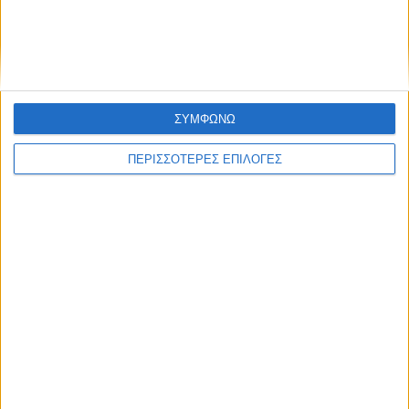
ΑΘΛΗΤΙΚΑ
Ευχές από τον ΓΣ Σοφάδων στα πέντε
ΣΥΜΦΩΝΩ
παιδιά του στίβου της Καρδίτσας
ΠΕΡΙΣΣΟΤΕΡΕΣ ΕΠΙΛΟΓΕΣ