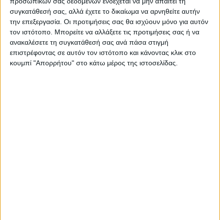
προσωπικών σας δεδομένων ενδέχεται να μην απαιτεί τη
να είναι κατάμεστο.
συγκατάθεσή σας, αλλά έχετε το δικαίωμα να αρνηθείτε αυτήν
την επεξεργασία. Οι προτιμήσεις σας θα ισχύουν μόνο για αυτόν
ΙΚΑΝΟΠΟΙΗΣΗ ΠΑΠΑΝΙΚΟΛΟΠΟΥΛΟΥ,
τον ιστότοπο. Μπορείτε να αλλάξετε τις προτιμήσεις σας ή να
ΣΥΓΧΑΡΗΤΗΡΙΑ ΑΠΟ ΜΠΑΡΤΖΩΚΑ!
ανακαλέσετε τη συγκατάθεσή σας ανά πάσα στιγμή
επιστρέφοντας σε αυτόν τον ιστότοπο και κάνοντας κλικ στο
κουμπί "Απορρήτου" στο κάτω μέρος της ιστοσελίδας.
Ικανοποιημένος εμφανίστηκε στο τέλος του
αγώνα στις δηλώσεις του στην ΕΡΤ ο Νίκος