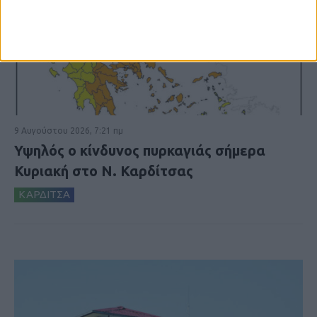
9 Αυγούστου 2026, 7:21 πμ
Υψηλός ο κίνδυνος πυρκαγιάς σήμερα
Κυριακή στο Ν. Καρδίτσας
ΚΑΡΔΙΤΣΑ