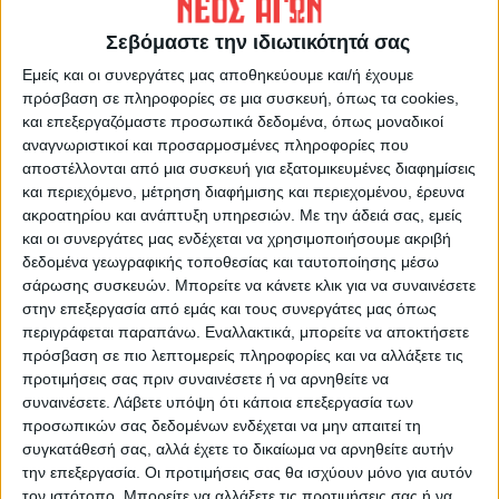
δράσεων Φορέα Διαχείρισης Τουριστικού Προορισμού
Περιφερειακής Ενότητας Καρδίτσας,
Σεβόμαστε την ιδιωτικότητά σας
Εμείς και οι συνεργάτες μας αποθηκεύουμε και/ή έχουμε
-για τον καθορισμό της οικονομικής συνεισφοράς των
πρόσβαση σε πληροφορίες σε μια συσκευή, όπως τα cookies,
και επεξεργαζόμαστε προσωπικά δεδομένα, όπως μοναδικοί
συμβαλλομένων για την υλοποίηση των δράσεων
αναγνωριστικοί και προσαρμοσμένες πληροφορίες που
Φορέα Διαχείρισης Τουριστικού Προορισμού
αποστέλλονται από μια συσκευή για εξατομικευμένες διαφημίσεις
Περιφερειακής Ενότητας Καρδίτσας από την ΑΝ.ΚΑ
και περιεχόμενο, μέτρηση διαφήμισης και περιεχομένου, έρευνα
ακροατηρίου και ανάπτυξη υπηρεσιών.
Με την άδειά σας, εμείς
Α.Ε.,
και οι συνεργάτες μας ενδέχεται να χρησιμοποιήσουμε ακριβή
δεδομένα γεωγραφικής τοποθεσίας και ταυτοποίησης μέσω
-για τον καθορισμό της συνεισφοράς των
σάρωσης συσκευών. Μπορείτε να κάνετε κλικ για να συναινέσετε
στην επεξεργασία από εμάς και τους συνεργάτες μας όπως
συμβαλλομένων σε προσωπικό, εξοπλισμό, αναλώσιμα
περιγράφεται παραπάνω. Εναλλακτικά, μπορείτε να αποκτήσετε
και πάγια για την υλοποίηση των δράσεων Φορέα
πρόσβαση σε πιο λεπτομερείς πληροφορίες και να αλλάξετε τις
προτιμήσεις σας πριν συναινέσετε ή να αρνηθείτε να
Διαχείρισης Τουριστικού Προορισμού Περιφερειακής
συναινέσετε.
Λάβετε υπόψη ότι κάποια επεξεργασία των
Ενότητας Καρδίτσας,
προσωπικών σας δεδομένων ενδέχεται να μην απαιτεί τη
συγκατάθεσή σας, αλλά έχετε το δικαίωμα να αρνηθείτε αυτήν
την επεξεργασία. Οι προτιμήσεις σας θα ισχύουν μόνο για αυτόν
-για τον καθορισμό ενός Στρατηγικού / Επιχειρησιακού
τον ιστότοπο. Μπορείτε να αλλάξετε τις προτιμήσεις σας ή να