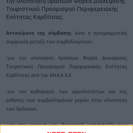
την υλοποίηση δράσεων Φορέα Διαχείρισης
Τουριστικού Προορισμού Περιφερειακής
Ενότητας Καρδίτσας.
Αντικείμενο της σύμβασης
είναι η προγραμματική
συμφωνία μεταξύ των συμβαλλομένων:
-για την υλοποίηση δράσεων Φορέα Διαχείρισης
Τουριστικού Προορισμού Περιφερειακής Ενότητας
Καρδίτσας από την ΑΝ.ΚΑ Α.Ε.
-για τον καθορισμό των αρμοδιοτήτων και της
ευθύνης των συμβαλλομένων μερών στην υλοποίηση
των δράσεων,
-για την τεχνική και διοικητική υποστήριξη των