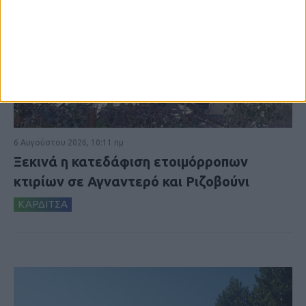
6 Αυγούστου 2026, 10:11 πμ
Ξεκινά η κατεδάφιση ετοιμόρροπων
κτιρίων σε Αγναντερό και Ριζοβούνι
ΚΑΡΔΙΤΣΑ