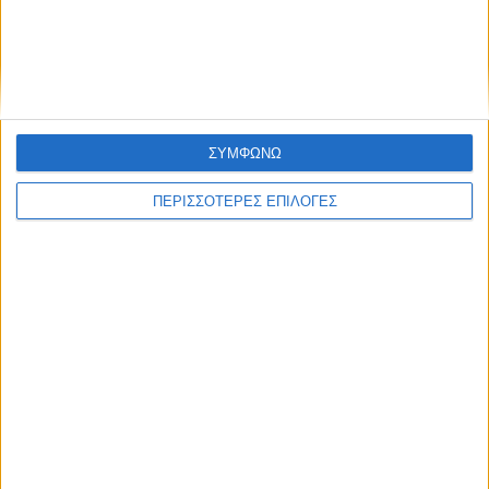
(Φωτό+Βίντεο)
ΣΥΜΦΩΝΩ
ΠΕΡΙΣΣΟΤΕΡΕΣ ΕΠΙΛΟΓΕΣ
ΘΕΣΣΑΛΙΑ FM
ΑΚΟΥΣΤΕ ΖΩΝΤΑΝΑ
ΕΠΙΚΕΦΑΛΗΣ ΕΙΔΗΣΕΙΣ