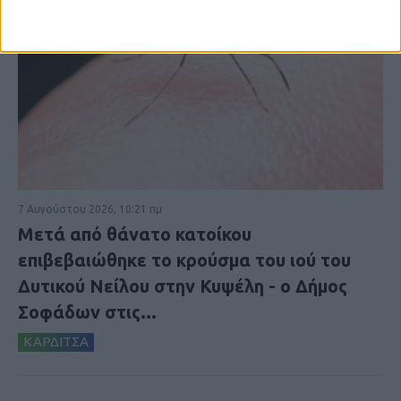
7 Αυγούστου 2026, 10:21 πμ
Μετά από θάνατο κατοίκου
επιβεβαιώθηκε το κρούσμα του ιού του
Δυτικού Νείλου στην Κυψέλη - ο Δήμος
Σοφάδων στις...
ΚΑΡΔΙΤΣΑ