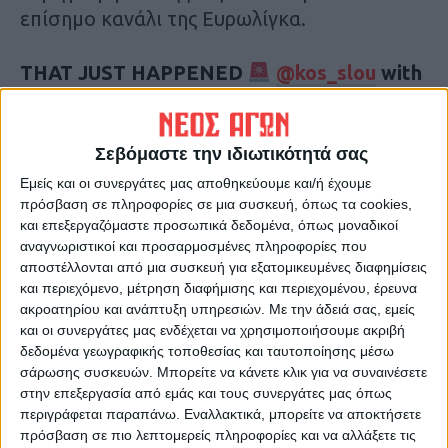
επίσημο κανάλι της Ευρωλίγκα.
THAT JUST HAPPENED
@kos_slou
with
the buzzer-beater for
@Olympiacos_BC
to
take Game 3!
WHAT an ending
#7DAYSMagicMoment
Σεβόμαστε την ιδιωτικότητά σας
pic.twitter.com/gULfvgcPhm
Εμείς και οι συνεργάτες μας αποθηκεύουμε και/ή έχουμε
πρόσβαση σε πληροφορίες σε μια συσκευή, όπως τα cookies,
— Turkish Airlines EuroLeague
και επεξεργαζόμαστε προσωπικά δεδομένα, όπως μοναδικοί
(@EuroLeague)
May 3, 2023
αναγνωριστικοί και προσαρμοσμένες πληροφορίες που
αποστέλλονται από μια συσκευή για εξατομικευμένες διαφημίσεις
Τελευταίες Ειδήσεις Σήμερα
και περιεχόμενο, μέτρηση διαφήμισης και περιεχομένου, έρευνα
ακροατηρίου και ανάπτυξη υπηρεσιών.
Με την άδειά σας, εμείς
και οι συνεργάτες μας ενδέχεται να χρησιμοποιήσουμε ακριβή
δεδομένα γεωγραφικής τοποθεσίας και ταυτοποίησης μέσω
Ακολούθησε την εφημερίδα ΝΕΟΣ
σάρωσης συσκευών. Μπορείτε να κάνετε κλικ για να συναινέσετε
ΑΓΩΝ στο Google News!
στην επεξεργασία από εμάς και τους συνεργάτες μας όπως
περιγράφεται παραπάνω. Εναλλακτικά, μπορείτε να αποκτήσετε
Όλες οι εξελίξεις στην περιοχή της
πρόσβαση σε πιο λεπτομερείς πληροφορίες και να αλλάξετε τις
Καρδίτσας και ευρύτερα της Θεσσαλίας