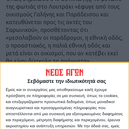
της φωτιάς στο Λουτράκι «έφυγε από τους
οικισμούς Γαλήνης και Παράδεισου και
κατευθύνεται προς τις ακτές του
Σαρωνικού», προσθέτοντας ότι
«μεσολαβούν οι παράδρομοι, η εθνική οδός,
ο προαστιακός, η παλιά εθνική οδός και
μετά είναι οι οικισμοί, που αν κατέβει εκεί
θα είναι δύσκολα τα πράγματα».
«Οι επίγειες δυνάμεις δεν μπορούν να
Σεβόμαστε την ιδιωτικότητά σας
κάνουν τίποτα. Τη λύση θα δώσουν τα
Εμείς και οι συνεργάτες μας αποθηκεύουμε και/ή έχουμε
εναέρια. Είναι 4 ελικόπτερα, υπάρχει πυκνή
πρόσβαση σε πληροφορίες σε μια συσκευή, όπως τα cookies,
κυκλοφορία εναέριων μέσων, δεν υπάρχει
και επεξεργαζόμαστε προσωπικά δεδομένα, όπως μοναδικοί
“χώρος” για περισσότερα, γιατί η απόσταση
αναγνωριστικοί και προσαρμοσμένες πληροφορίες που
αποστέλλονται από μια συσκευή για εξατομικευμένες διαφημίσεις
είναι μικρή, περίπου 500-600 μέτρα»,
και περιεχόμενο, μέτρηση διαφήμισης και περιεχομένου, έρευνα
συμπλήρωσε ο αντιπεριφερειάρχης
ακροατηρίου και ανάπτυξη υπηρεσιών.
Με την άδειά σας, εμείς