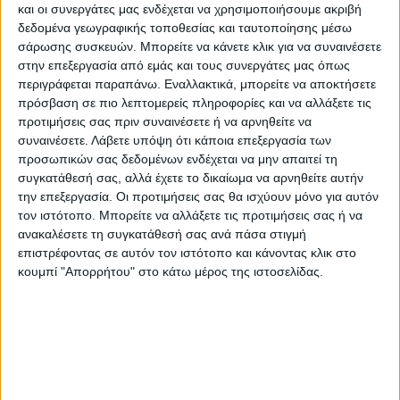
Κορινθίας.
και οι συνεργάτες μας ενδέχεται να χρησιμοποιήσουμε ακριβή
16:27 Στα σπίτια η φωτιά στα Ίσθμια
δεδομένα γεωγραφικής τοποθεσίας και ταυτοποίησης μέσω
σάρωσης συσκευών. Μπορείτε να κάνετε κλικ για να συναινέσετε
στην επεξεργασία από εμάς και τους συνεργάτες μας όπως
περιγράφεται παραπάνω. Εναλλακτικά, μπορείτε να αποκτήσετε
πρόσβαση σε πιο λεπτομερείς πληροφορίες και να αλλάξετε τις
προτιμήσεις σας πριν συναινέσετε ή να αρνηθείτε να
Οι φλόγες στα Ίσθμια έφτασαν μέχρι τα
συναινέσετε.
Λάβετε υπόψη ότι κάποια επεξεργασία των
προσωπικών σας δεδομένων ενδέχεται να μην απαιτεί τη
σπίτια, προκαλώντας καταστροφές, την
συγκατάθεσή σας, αλλά έχετε το δικαίωμα να αρνηθείτε αυτήν
ώρα που οι επίγειες πυροσβεστικές
την επεξεργασία. Οι προτιμήσεις σας θα ισχύουν μόνο για αυτόν
δυνάμεις δεν μπορούν να περιορίσουν την
τον ιστότοπο. Μπορείτε να αλλάξετε τις προτιμήσεις σας ή να
εξάπλωσή του μετώπου.
ανακαλέσετε τη συγκατάθεσή σας ανά πάσα στιγμή
επιστρέφοντας σε αυτόν τον ιστότοπο και κάνοντας κλικ στο
κουμπί "Απορρήτου" στο κάτω μέρος της ιστοσελίδας.
16:09 Απειλεί κατοικημένες περιοχές
Όπως ανέφερε στο ΑΠΕ-ΜΠΕ ο δήμαρχος
Λουτρακίου, Γιώργος Γκιώνης, «η
κατάσταση με την εξέλιξη της φωτιάς θα