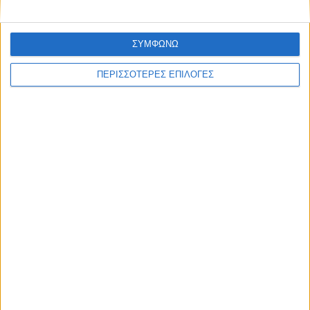
ΣΥΜΦΩΝΩ
ΠΕΡΙΣΣΟΤΕΡΕΣ ΕΠΙΛΟΓΕΣ
ΕΛΛΑΔΑ
Τι προβλέπεται φέτος για τις αμοιβαίες
μετεγγραφές φοιτητών, ποια
πανεπιστήμια εξαιρούνται