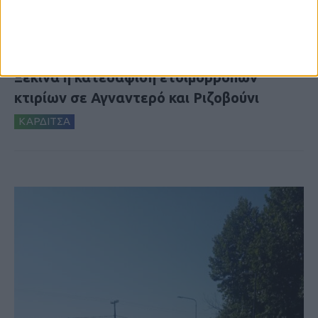
6 Αυγούστου 2026, 10:11 πμ
Ξεκινά η κατεδάφιση ετοιμόρροπων
κτιρίων σε Αγναντερό και Ριζοβούνι
ΚΑΡΔΙΤΣΑ