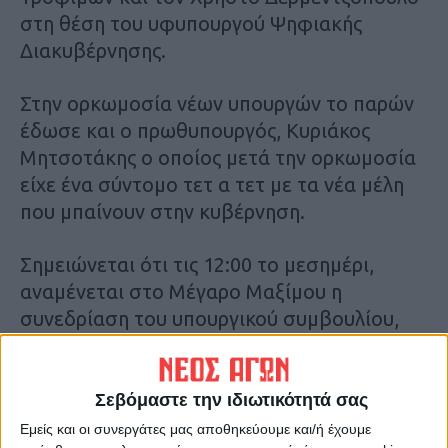
στη θέση του υφυπουργού Ψηφιακής
Διακυβέρνησης.
Στην ορκωμοσία νέων υπουργών το παρών
έδωσε και ο πρωθυπουργός, Κυριάκος
Μητσοτάκης ο οποίος μετά την ορκωμοσία
είχε ένα σύντομο τετ α τετ με τα νέα μέλη
που μπαίνουν στην κυβέρνηση.
Σημειώνεται ότι τις 12:00 το μεσημέρι,
αναμένεται στο Μέγαρο Μαξίμου η
συνεδρίαση του υπουργικού συμβουλίου,
υπό τη νέα του σύνθεση.
Εικόνες από την άφιξη των νέων μελών της
κυβέρνησης στο Προεδρικό:
Σεβόμαστε την ιδιωτικότητά σας
Εμείς και οι συνεργάτες μας αποθηκεύουμε και/ή έχουμε