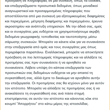
Τα νέα μέλη της κυβέρνησης έφτασαν λίγο
πρόσβαση σε πληροφορίες σε μια συσκευή, όπως τα cookies,
και επεξεργαζόμαστε προσωπικά δεδομένα, όπως μοναδικοί
πριν τις 10:00 στο Προεδρικό Μέγαρο,
αναγνωριστικοί και προσαρμοσμένες πληροφορίες που
χαμογελαστοί, συνοδευόμενοι από μέλη της
αποστέλλονται από μια συσκευή για εξατομικευμένες διαφημίσεις
οικογενείας τους.
και περιεχόμενο, μέτρηση διαφήμισης και περιεχομένου, έρευνα
ακροατηρίου και ανάπτυξη υπηρεσιών.
Με την άδειά σας, εμείς
και οι συνεργάτες μας ενδέχεται να χρησιμοποιήσουμε ακριβή
δεδομένα γεωγραφικής τοποθεσίας και ταυτοποίησης μέσω
σάρωσης συσκευών. Μπορείτε να κάνετε κλικ για να συναινέσετε
στην επεξεργασία από εμάς και τους συνεργάτες μας όπως
περιγράφεται παραπάνω. Εναλλακτικά, μπορείτε να αποκτήσετε
πρόσβαση σε πιο λεπτομερείς πληροφορίες και να αλλάξετε τις
προτιμήσεις σας πριν συναινέσετε ή να αρνηθείτε να
συναινέσετε.
Λάβετε υπόψη ότι κάποια επεξεργασία των
προσωπικών σας δεδομένων ενδέχεται να μην απαιτεί τη
συγκατάθεσή σας, αλλά έχετε το δικαίωμα να αρνηθείτε αυτήν
την επεξεργασία. Οι προτιμήσεις σας θα ισχύουν μόνο για αυτόν
τον ιστότοπο. Μπορείτε να αλλάξετε τις προτιμήσεις σας ή να
ανακαλέσετε τη συγκατάθεσή σας ανά πάσα στιγμή
επιστρέφοντας σε αυτόν τον ιστότοπο και κάνοντας κλικ στο
κουμπί "Απορρήτου" στο κάτω μέρος της ιστοσελίδας.