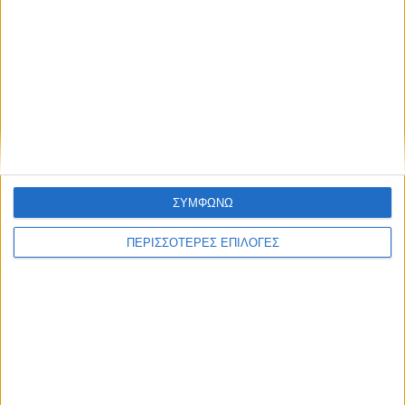
ΝΕΟΣ ΑΓΩΝ
https://neosagon.gr
ΣΥΜΦΩΝΩ
Η Αρχαιότερη Καθημερινή Πρωινή Εφημερίδα της Καρδίτσας
ΠΕΡΙΣΣΟΤΕΡΕΣ ΕΠΙΛΟΓΕΣ
ΘΕΣΣΑΛΙΑ FM