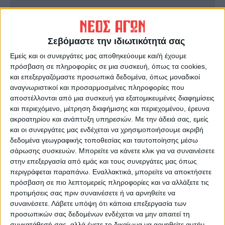
Ακολούθησε την εφημερίδα ΝΕΟΣ
ΑΓΩΝ στο Google News!
Σεβόμαστε την ιδιωτικότητά σας
Όλες οι εξελίξεις στην περιοχή της
Καρδίτσας και ευρύτερα της Θεσσαλίας
Εμείς και οι συνεργάτες μας αποθηκεύουμε και/ή έχουμε
πρόσβαση σε πληροφορίες σε μια συσκευή, όπως τα cookies,
και επεξεργαζόμαστε προσωπικά δεδομένα, όπως μοναδικοί
ΠΡΟΗΓΟΥΜΕΝΟ ΑΡΘΡΟ
ΕΠΟΜΕΝΟ ΑΡΘΡΟ
αναγνωριστικοί και προσαρμοσμένες πληροφορίες που
Φυσιολογική ήττα από τον
Έμπρακτη αλληλεγγύη από
αποστέλλονται από μια συσκευή για εξατομικευμένες διαφημίσεις
πανίσχυρο Ολυμπιακό για τον
τους Παλαμιώτες
και περιεχόμενο, μέτρηση διαφήμισης και περιεχομένου, έρευνα
ΑΣΚ (89-56)
ακροατηρίου και ανάπτυξη υπηρεσιών.
Με την άδειά σας, εμείς
και οι συνεργάτες μας ενδέχεται να χρησιμοποιήσουμε ακριβή
δεδομένα γεωγραφικής τοποθεσίας και ταυτοποίησης μέσω
σάρωσης συσκευών. Μπορείτε να κάνετε κλικ για να συναινέσετε
στην επεξεργασία από εμάς και τους συνεργάτες μας όπως
περιγράφεται παραπάνω. Εναλλακτικά, μπορείτε να αποκτήσετε
πρόσβαση σε πιο λεπτομερείς πληροφορίες και να αλλάξετε τις
προτιμήσεις σας πριν συναινέσετε ή να αρνηθείτε να
συναινέσετε.
Λάβετε υπόψη ότι κάποια επεξεργασία των
προσωπικών σας δεδομένων ενδέχεται να μην απαιτεί τη
ΝΕΟΣ ΑΓΩΝ
συγκατάθεσή σας, αλλά έχετε το δικαίωμα να αρνηθείτε αυτήν