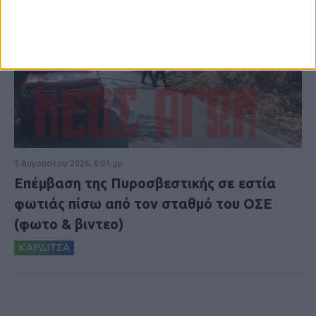
5 Αυγούστου 2026, 6:01 μμ
Επέμβαση της Πυροσβεστικής σε εστία
φωτιάς πίσω από τον σταθμό του ΟΣΕ
(φωτο & βιντεο)
ΚΑΡΔΙΤΣΑ