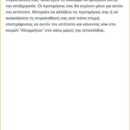
https://neosagon.gr
την επεξεργασία. Οι προτιμήσεις σας θα ισχύουν μόνο για αυτόν
τον ιστότοπο. Μπορείτε να αλλάξετε τις προτιμήσεις σας ή να
Η Αρχαιότερη Καθημερινή Πρωινή Εφημερίδα της Καρδίτσας
ανακαλέσετε τη συγκατάθεσή σας ανά πάσα στιγμή
επιστρέφοντας σε αυτόν τον ιστότοπο και κάνοντας κλικ στο
κουμπί "Απορρήτου" στο κάτω μέρος της ιστοσελίδας.
ΠΑΡΟΜΟΙΑ ΑΡΘΡΑ