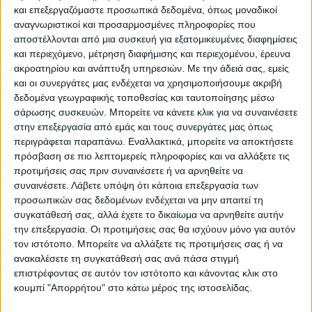
και επεξεργαζόμαστε προσωπικά δεδομένα, όπως μοναδικοί
ίδιο τέμπο με την ομάδα του Πειραιά να
αναγνωριστικοί και προσαρμοσμένες πληροφορίες που
ανοίγει ακόμη περισσότερο την διαφορά
αποστέλλονται από μια συσκευή για εξατομικευμένες διαφημίσεις
και να κλείνει το τρίτο δεκάλεπτο με σκορ
και περιεχόμενο, μέτρηση διαφήμισης και περιεχομένου, έρευνα
ακροατηρίου και ανάπτυξη υπηρεσιών.
Με την άδειά σας, εμείς
65-38.
και οι συνεργάτες μας ενδέχεται να χρησιμοποιήσουμε ακριβή
δεδομένα γεωγραφικής τοποθεσίας και ταυτοποίησης μέσω
Οι δύο προπονητές έδωσαν χρόνο σε όσους
σάρωσης συσκευών. Μπορείτε να κάνετε κλικ για να συναινέσετε
παίκτες είχαν στη διάθεσή τους και τελικά
στην επεξεργασία από εμάς και τους συνεργάτες μας όπως
περιγράφεται παραπάνω. Εναλλακτικά, μπορείτε να αποκτήσετε
το παιχνίδι ολοκληρώθηκε με τον
πρόσβαση σε πιο λεπτομερείς πληροφορίες και να αλλάξετε τις
Ολυμπιακό να κερδίζει με χαρακτηριστική
προτιμήσεις σας πριν συναινέσετε ή να αρνηθείτε να
άνεση και σκορ και να παίρνει – όπως
συναινέσετε.
Λάβετε υπόψη ότι κάποια επεξεργασία των
προσωπικών σας δεδομένων ενδέχεται να μην απαιτεί τη
άλλωστε αναμενόταν πριν την έναρξη του
συγκατάθεσή σας, αλλά έχετε το δικαίωμα να αρνηθείτε αυτήν
τουρνουά – την πρόκριση για τον τελικό
την επεξεργασία. Οι προτιμήσεις σας θα ισχύουν μόνο για αυτόν
όπου θα διεκδικήσει το τρόπαιο στον
τον ιστότοπο. Μπορείτε να αλλάξετε τις προτιμήσεις σας ή να
αγώνα με τον Προμηθέα Πατρών και όλα
ανακαλέσετε τη συγκατάθεσή σας ανά πάσα στιγμή
επιστρέφοντας σε αυτόν τον ιστότοπο και κάνοντας κλικ στο
δείχνουν ότι θα το κατακτήσει.
κουμπί "Απορρήτου" στο κάτω μέρος της ιστοσελίδας.