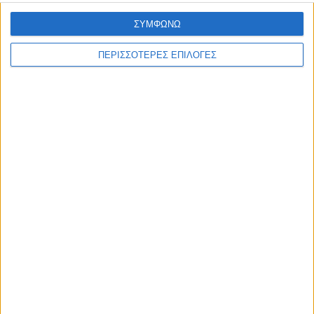
ΣΥΜΦΩΝΩ
ΠΕΡΙΣΣΟΤΕΡΕΣ ΕΠΙΛΟΓΕΣ
ΑΘΛΗΤΙΚΑ
Επιστρέφει στην ΑΣΑ μετά από 21 χρόνια
ο Τάκης Κουτσονάσιος!