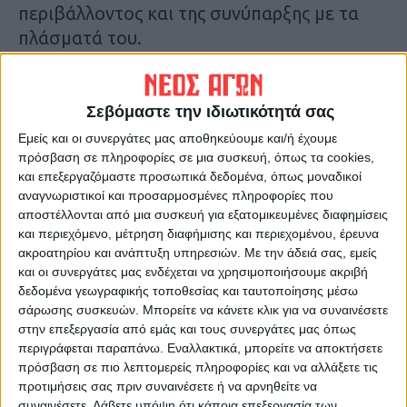
περιβάλλοντος και της συνύπαρξης με τα
πλάσματά του.
Κ.Π.
Τελευταίες Ειδήσεις Σήμερα
Σεβόμαστε την ιδιωτικότητά σας
Εμείς και οι συνεργάτες μας αποθηκεύουμε και/ή έχουμε
πρόσβαση σε πληροφορίες σε μια συσκευή, όπως τα cookies,
Ακολούθησε την εφημερίδα ΝΕΟΣ
και επεξεργαζόμαστε προσωπικά δεδομένα, όπως μοναδικοί
αναγνωριστικοί και προσαρμοσμένες πληροφορίες που
ΑΓΩΝ στο Google News!
αποστέλλονται από μια συσκευή για εξατομικευμένες διαφημίσεις
Όλες οι εξελίξεις στην περιοχή της
και περιεχόμενο, μέτρηση διαφήμισης και περιεχομένου, έρευνα
Καρδίτσας και ευρύτερα της Θεσσαλίας
ακροατηρίου και ανάπτυξη υπηρεσιών.
Με την άδειά σας, εμείς
και οι συνεργάτες μας ενδέχεται να χρησιμοποιήσουμε ακριβή
δεδομένα γεωγραφικής τοποθεσίας και ταυτοποίησης μέσω
ΠΡΟΗΓΟΥΜΕΝΟ ΑΡΘΡΟ
ΕΠΟΜΕΝΟ ΑΡΘΡΟ
σάρωσης συσκευών. Μπορείτε να κάνετε κλικ για να συναινέσετε
Ορατός ο κίνδυνος η γη της
Εντυπωσιακό θέαμα στην
στην επεξεργασία από εμάς και τους συνεργάτες μας όπως
Θεσσαλίας να περάσει σε
Καρδίτσα με το Distinguished
περιγράφεται παραπάνω. Εναλλακτικά, μπορείτε να αποκτήσετε
ισχυρά funds αγροδιατροφής
Gentlemans Ride (φωτο &
πρόσβαση σε πιο λεπτομερείς πληροφορίες και να αλλάξετε τις
βίντεο)
προτιμήσεις σας πριν συναινέσετε ή να αρνηθείτε να
συναινέσετε.
Λάβετε υπόψη ότι κάποια επεξεργασία των