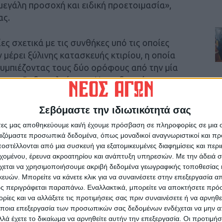
 μεγάλη προσοχή και ειδική προετοιμασία»,
ας.
 σχετικά με τις συνθήκες υπό τις οποίες
μέρει ξύλινης κατασκευής κτιρίου, η οποία
συμπιέζοντας τους δύο ορόφους από την μία
ωσε η Ραδιοτηλεόραση Νοτιοδυτικής
δήλωσαν ότι χθες τη νύχτα λίγο μετά τις 23:00
ς κρότος και σηκώθηκε μεγάλο σύννεφο
Σεβόμαστε την ιδιωτικότητά σας
 συνέντευξη Τύπου στις 10:00 (τοπική ώρα)
άτες μας αποθηκεύουμε και/ή έχουμε πρόσβαση σε πληροφορίες σε μια
ευταίες εξελίξεις.
ργαζόμαστε προσωπικά δεδομένα, όπως μοναδικοί αναγνωριστικοί και 
στέλλονται από μια συσκευή για εξατομικευμένες διαφημίσεις και περ
e zum Ritter Gotz» (από το ομώνυμο έργο του
εχομένου, έρευνα ακροατηρίου και ανάπτυξη υπηρεσιών.
Με την άδειά σα
ή περιοχή Κρεβ του ποταμού Μοζέλα στην
χεται να χρησιμοποιήσουμε ακριβή δεδομένα γεωγραφικής τοποθεσίας 
ών. Μπορείτε να κάνετε κλικ για να συναινέσετε στην επεξεργασία απ
ερ, η οποία θεωρείται ιδιαίτερα δημοφιλής
ς περιγράφεται παραπάνω. Εναλλακτικά, μπορείτε να αποκτήσετε πρό
ανούς. Στην ίδια περιοχή βρίσκεται και το
ίες και να αλλάξετε τις προτιμήσεις σας πριν συναινέσετε ή να αρνηθεί
ποια επεξεργασία των προσωπικών σας δεδομένων ενδέχεται να μην απ
λά έχετε το δικαίωμα να αρνηθείτε αυτήν την επεξεργασία. Οι προτιμήσ