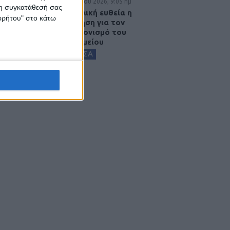
5 Αυγούστου 2026, 9:05 πμ
 τη συγκατάθεσή σας
Στην τελική ευθεία η
ορρήτου" στο κάτω
πρόσκληση για τον
εκσυγχρονισμό του
Νοσοκομείου
ΚΑΡΔΙΤΣΑ