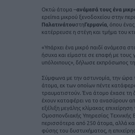
Οκτώ άτομα –
ανάμεσά τους ένα μικρό
ερείπια μικρού ξενοδοχείου στην περ
Παλατινάτου
στη
Γερμανία
, όπου ένα
κατέρρευσε η στέγη και τμήμα του κτι
«Υπάρχει ένα μικρό παιδί ανάμεσα στ
ήσυχα και είμαστε σε επαφή με τους γ
υπόλοιπους», δήλωσε εκπρόσωπος τη
Σύμφωνα με την αστυνομία, την ώρα 
άτομα, εκ των οποίων πέντε κατάφερ
τραυματιστούν. Ένα άτομο έχασε τη 
έχουν καταφέρει να το ανασύρουν από
εξέλιξη μεγάλης κλίμακας επιχείρηση
Ομοσπονδιακής Υπηρεσίας Τεχνικής 
περισσότερα από 250 άτομα, αλλά και
φύσης του δυστυχήματος, η επιχείρησ