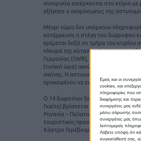
συνεργεία εισέρχονται στο κτίριο με
εξήγησε ο εκπρόσωπος της αστυνομί
Μέχρι τώρα δεν υπάρχουν πληροφορίες
κατέρρευσε η στέγη του διώροφου εν 
κρέμεται λοξά σε τμήμα του κτιρίου 
πλευρά της κατασκευής. Όπως μετέδ
Γερμανίας (SWR), αυτόπτες μάρτυρες 
(τοπική ώρα) ακούστηκε ένας δυνατό
σκόνης. Η αστυνομία θα παραχωρήσει
Εμείς και οι συνεργ
προκειμένου να ενημερώσει για τις τελ
cookies, και επεξε
πληροφορίες που απο
Ο 14 δωματίων ξενώνας «Reichschenk
διαφήμισης και περι
Γκαίτε) βρίσκεται στην αμπελουργικ
συνεργάτες μας ενδέ
μέσω σάρωσης συσκευ
Ρηνανία – Παλατινάτο, κοντά στο Τρί
συνεργάτες μας όπω
τουριστικός προορισμός για τους Γερμ
λεπτομερείς πληροφορ
Κάστρο Γκρέβενμπουργκ.
Λάβετε υπόψη ότι κά
συγκατάθεσή σας, αλ