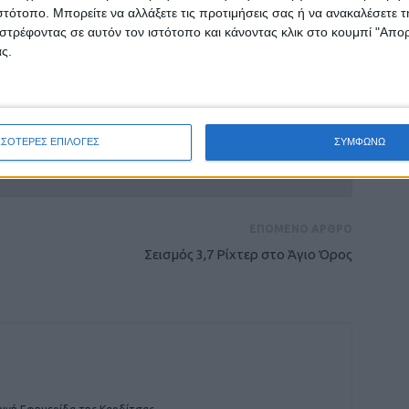
ιστότοπο. Μπορείτε να αλλάξετε τις προτιμήσεις σας ή να ανακαλέσετε
στρέφοντας σε αυτόν τον ιστότοπο και κάνοντας κλικ στο κουμπί "Απ
ς.
ρίδα ΝΕΟΣ ΑΓΩΝ στο Google News!
ΣΣΟΤΕΡΕΣ ΕΠΙΛΟΓΕΣ
ΣΥΜΦΩΝΩ
οχή της Καρδίτσας και ευρύτερα της Θεσσαλίας
ΕΠΟΜΕΝΟ ΑΡΘΡΟ
Σεισμός 3,7 Ρίχτερ στο Άγιο Όρος