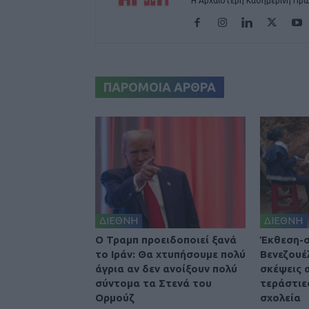
Η Αρχαιότερη Καθημερινή Πρω
ΠΑΡΟΜΟΙΑ ΑΡΘΡΑ
ΔΙΕΘΝΗ
ΔΙΕΘΝΗ
O Τραμπ προειδοποιεί ξανά
Έκθεση-σ
το Ιράν: Θα χτυπήσουμε πολύ
Βενεζουέ
άγρια αν δεν ανοίξουν πολύ
σκέψεις 
σύντομα τα Στενά του
τεράστιε
Ορμούζ
σχολεία