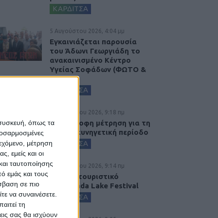
ΚΑΡΔΙΤΣΑ
5 Αυγούστου 2026, 4:04 μμ
Εγκαινιάζεται παρουσία
του Άδωνι Γεωργιάδη το
ανακαινισμένο Κέντρο
Υγείας Σοφάδων (ΦΩΤΟ &
ΒΙΝΤΕΟ)
ΚΑΡΔΙΤΣΑ
5 Αυγούστου 2026, 9:18 πμ
 συσκευή, όπως τα
Αντίστροφη μέτρηση για τη
φετινή κυνηγετική περίοδο
προσαρμοσμένες
ιεχόμενο, μέτρηση
ΚΑΡΔΙΤΣΑ
ς, εμείς και οι
και ταυτοποίησης
5 Αυγούστου 2026, 9:14 πμ
ό εμάς και τους
3ο Οικοτουριστικό
σβαση σε πιο
Stefaniada Lake Festival
τε να συναινέσετε.
ΚΑΡΔΙΤΣΑ
αιτεί τη
εις σας θα ισχύουν