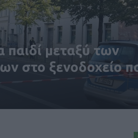
α παιδί μεταξύ των
ων στο ξενοδοχείο π