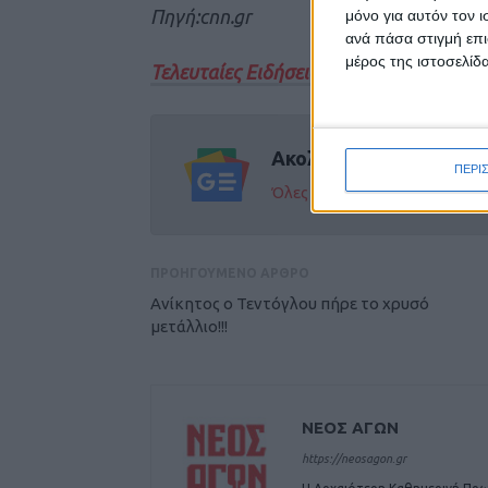
Πηγή:cnn.gr
μόνο για αυτόν τον 
ανά πάσα στιγμή επι
μέρος της ιστοσελίδα
Τελευταίες Ειδήσεις Σήμερα
Ακολούθησε την εφημε
ΠΕΡΙ
Όλες οι εξελίξεις στην περι
ΠΡΟΗΓΟΥΜΕΝΟ ΑΡΘΡΟ
Aνίκητος ο Τεντόγλου πήρε το χρυσό
μετάλλιο!!!
ΝΕΟΣ ΑΓΩΝ
https://neosagon.gr