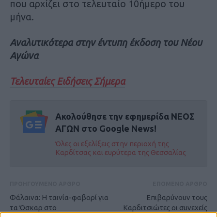
που αρχίζει στο τελευταίο 10ήμερο του
μήνα.
Αναλυτικότερα στην έντυπη έκδοση του Νέου
Αγώνα
Τελευταίες Ειδήσεις Σήμερα
Ακολούθησε την εφημερίδα ΝΕΟΣ
ΑΓΩΝ στο Google News!
Όλες οι εξελίξεις στην περιοχή της
Καρδίτσας και ευρύτερα της Θεσσαλίας
ΠΡΟΗΓΟΥΜΕΝΟ ΑΡΘΡΟ
ΕΠΟΜΕΝΟ ΑΡΘΡΟ
Φάλαινα: Η ταινία-φαβορί για
Επιβαρύνουν τους
τα Όσκαρ στο
Καρδιτσιώτες οι συνεχείς