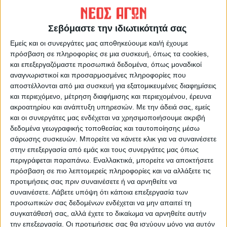
κινηματοθέατρο
ανατιμήσεις στα τρόφιμα
Σεβόμαστε την ιδιωτικότητά σας
Εμείς και οι συνεργάτες μας αποθηκεύουμε και/ή έχουμε
πρόσβαση σε πληροφορίες σε μια συσκευή, όπως τα cookies,
και επεξεργαζόμαστε προσωπικά δεδομένα, όπως μοναδικοί
αναγνωριστικοί και προσαρμοσμένες πληροφορίες που
αποστέλλονται από μια συσκευή για εξατομικευμένες διαφημίσεις
και περιεχόμενο, μέτρηση διαφήμισης και περιεχομένου, έρευνα
ΝΕΟΣ ΑΓΩΝ
ακροατηρίου και ανάπτυξη υπηρεσιών.
Με την άδειά σας, εμείς
και οι συνεργάτες μας ενδέχεται να χρησιμοποιήσουμε ακριβή
https://neosagon.gr
δεδομένα γεωγραφικής τοποθεσίας και ταυτοποίησης μέσω
Η Αρχαιότερη Καθημερινή Πρωινή Εφημερίδα της Καρδίτσας
σάρωσης συσκευών. Μπορείτε να κάνετε κλικ για να συναινέσετε
στην επεξεργασία από εμάς και τους συνεργάτες μας όπως
περιγράφεται παραπάνω. Εναλλακτικά, μπορείτε να αποκτήσετε
πρόσβαση σε πιο λεπτομερείς πληροφορίες και να αλλάξετε τις
προτιμήσεις σας πριν συναινέσετε ή να αρνηθείτε να
συναινέσετε.
Λάβετε υπόψη ότι κάποια επεξεργασία των
ΠΑΡΟΜΟΙΑ ΑΡΘΡΑ
προσωπικών σας δεδομένων ενδέχεται να μην απαιτεί τη
συγκατάθεσή σας, αλλά έχετε το δικαίωμα να αρνηθείτε αυτήν
την επεξεργασία. Οι προτιμήσεις σας θα ισχύουν μόνο για αυτόν