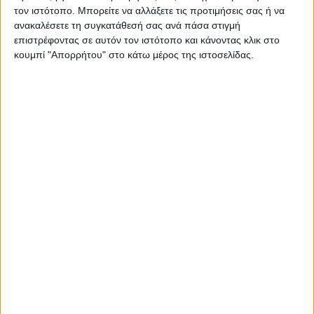
τον ιστότοπο. Μπορείτε να αλλάξετε τις προτιμήσεις σας ή να
ανακαλέσετε τη συγκατάθεσή σας ανά πάσα στιγμή
επιστρέφοντας σε αυτόν τον ιστότοπο και κάνοντας κλικ στο
κουμπί "Απορρήτου" στο κάτω μέρος της ιστοσελίδας.
ΚΑΡΔΙΤΣΑ
Τη ρυθμιστική θήρας για τη νέα κυνηγετική
περίοδο εξέδωσε το Δασαρχείο
Καρδίτσας