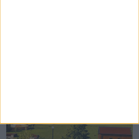
8 Αυγούστου 2026, 9:41 πμ
Δωρεά ακινήτου και μελέτης για τη
δημιουργία «Κειμηλιοαρχείου» στη
Ρεντίνα
ΚΑΡΔΙΤΣΑ