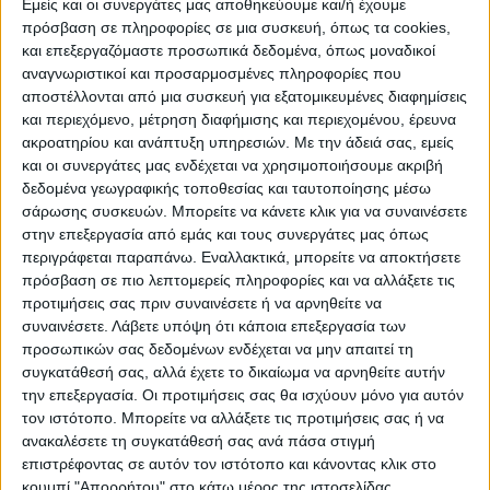
Εμείς και οι συνεργάτες μας αποθηκεύουμε και/ή έχουμε
πρόσβαση σε πληροφορίες σε μια συσκευή, όπως τα cookies,
και επεξεργαζόμαστε προσωπικά δεδομένα, όπως μοναδικοί
αναγνωριστικοί και προσαρμοσμένες πληροφορίες που
αποστέλλονται από μια συσκευή για εξατομικευμένες διαφημίσεις
και περιεχόμενο, μέτρηση διαφήμισης και περιεχομένου, έρευνα
ακροατηρίου και ανάπτυξη υπηρεσιών.
Με την άδειά σας, εμείς
και οι συνεργάτες μας ενδέχεται να χρησιμοποιήσουμε ακριβή
δεδομένα γεωγραφικής τοποθεσίας και ταυτοποίησης μέσω
σάρωσης συσκευών. Μπορείτε να κάνετε κλικ για να συναινέσετε
στην επεξεργασία από εμάς και τους συνεργάτες μας όπως
περιγράφεται παραπάνω. Εναλλακτικά, μπορείτε να αποκτήσετε
Ο επικήδειος του δημοσιογράφου
πρόσβαση σε πιο λεπτομερείς πληροφορίες και να αλλάξετε τις
Δημήτρη Καρύδα
προτιμήσεις σας πριν συναινέσετε ή να αρνηθείτε να
συναινέσετε.
Λάβετε υπόψη ότι κάποια επεξεργασία των
προσωπικών σας δεδομένων ενδέχεται να μην απαιτεί τη
Μετά την κόρη του Γιάννη Ιωαννίδη,
συγκατάθεσή σας, αλλά έχετε το δικαίωμα να αρνηθείτε αυτήν
επικήδειο εκφώνησε ο δημοσιογράφος
την επεξεργασία. Οι προτιμήσεις σας θα ισχύουν μόνο για αυτόν
Δημήτρης Καρύδας και στενός φίλος του
τον ιστότοπο. Μπορείτε να αλλάξετε τις προτιμήσεις σας ή να
«Ξανθού».
ανακαλέσετε τη συγκατάθεσή σας ανά πάσα στιγμή
επιστρέφοντας σε αυτόν τον ιστότοπο και κάνοντας κλικ στο
κουμπί "Απορρήτου" στο κάτω μέρος της ιστοσελίδας.