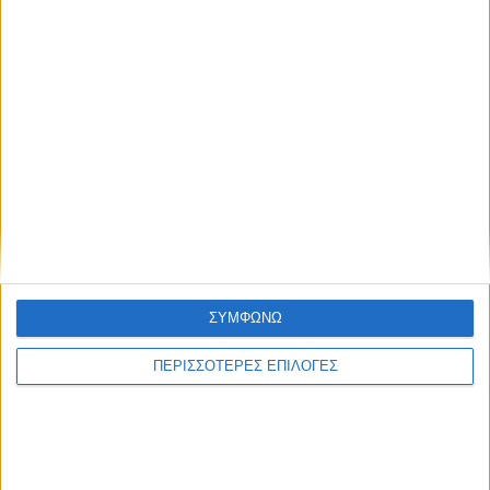
ΝΕΟΣ ΑΓΩΝ
https://neosagon.gr
Η Αρχαιότερη Καθημερινή Πρωινή Εφημερίδα της Καρδίτσας
ΣΥΜΦΩΝΩ
ΠΑΡΟΜΟΙΑ ΑΡΘΡΑ
ΠΕΡΙΣΣΟΤΕΡΕΣ ΕΠΙΛΟΓΕΣ