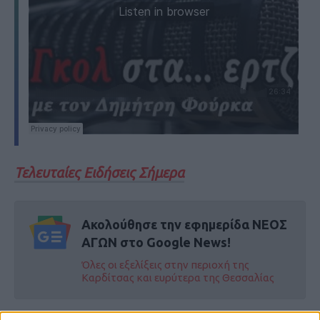
Τελευταίες Ειδήσεις Σήμερα
Ακολούθησε την εφημερίδα ΝΕΟΣ
ΑΓΩΝ στο Google News!
Όλες οι εξελίξεις στην περιοχή της
Καρδίτσας και ευρύτερα της Θεσσαλίας