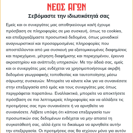
ΠΡΟΗΓΟΥΜΕΝΟ ΑΡΘΡΟ
ΕΠΟΜΕΝΟ ΑΡΘΡΟ
Φάρσαλα: Βγάζουν τα
Πρωινό μαγκαζίνο
Σεβόμαστε την ιδιωτικότητά σας
τρακτέρ οι αγρότες την
13/12/2022
προσεχή Δευτέρα
Εμείς και οι συνεργάτες μας αποθηκεύουμε και/ή έχουμε
πρόσβαση σε πληροφορίες σε μια συσκευή, όπως τα cookies,
και επεξεργαζόμαστε προσωπικά δεδομένα, όπως μοναδικοί
αναγνωριστικοί και προσαρμοσμένες πληροφορίες που
αποστέλλονται από μια συσκευή για εξατομικευμένες διαφημίσεις
και περιεχόμενο, μέτρηση διαφήμισης και περιεχομένου, έρευνα
ακροατηρίου και ανάπτυξη υπηρεσιών.
Με την άδειά σας, εμείς
και οι συνεργάτες μας ενδέχεται να χρησιμοποιήσουμε ακριβή
δεδομένα γεωγραφικής τοποθεσίας και ταυτοποίησης μέσω
σάρωσης συσκευών. Μπορείτε να κάνετε κλικ για να συναινέσετε
ΝΕΟΣ ΑΓΩΝ
στην επεξεργασία από εμάς και τους συνεργάτες μας όπως
https://neosagon.gr
περιγράφεται παραπάνω. Εναλλακτικά, μπορείτε να αποκτήσετε
Η Αρχαιότερη Καθημερινή Πρωινή Εφημερίδα της Καρδίτσας
πρόσβαση σε πιο λεπτομερείς πληροφορίες και να αλλάξετε τις
προτιμήσεις σας πριν συναινέσετε ή να αρνηθείτε να
συναινέσετε.
Λάβετε υπόψη ότι κάποια επεξεργασία των
προσωπικών σας δεδομένων ενδέχεται να μην απαιτεί τη
συγκατάθεσή σας, αλλά έχετε το δικαίωμα να αρνηθείτε αυτήν
την επεξεργασία. Οι προτιμήσεις σας θα ισχύουν μόνο για αυτόν