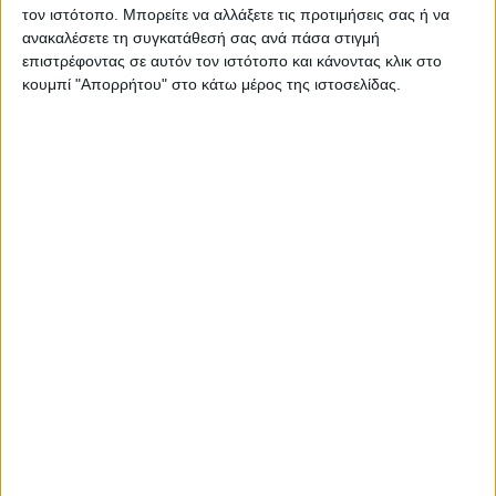
ΠΑΡΟΜΟΙΑ ΑΡΘΡΑ
τον ιστότοπο. Μπορείτε να αλλάξετε τις προτιμήσεις σας ή να
ανακαλέσετε τη συγκατάθεσή σας ανά πάσα στιγμή
επιστρέφοντας σε αυτόν τον ιστότοπο και κάνοντας κλικ στο
κουμπί "Απορρήτου" στο κάτω μέρος της ιστοσελίδας.
RADIO INTERVIEWS
Στενό Πρέσινγκ 8/8/2026