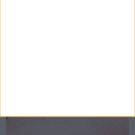
Θεσσαλία, με την Καρδίτσα όμως ουραγό
στις εξαγωγές (πίνακες)
ΚΑΡΔΙΤΣΑ