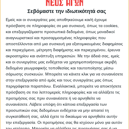
ΠΡΟΗΓΟΥΜΕΝΟ ΑΡΘΡΟ
ΕΠΟΜΕΝΟ ΑΡΘΡΟ
Πρωινό μαγκαζίνο 21/8/2023
Σε πρώτο ενικό 21/8/2023
Σεβόμαστε την ιδιωτικότητά σας
Εμείς και οι συνεργάτες μας αποθηκεύουμε και/ή έχουμε
πρόσβαση σε πληροφορίες σε μια συσκευή, όπως τα cookies,
και επεξεργαζόμαστε προσωπικά δεδομένα, όπως μοναδικοί
αναγνωριστικοί και προσαρμοσμένες πληροφορίες που
αποστέλλονται από μια συσκευή για εξατομικευμένες διαφημίσεις
και περιεχόμενο, μέτρηση διαφήμισης και περιεχομένου, έρευνα
ακροατηρίου και ανάπτυξη υπηρεσιών.
Με την άδειά σας, εμείς
και οι συνεργάτες μας ενδέχεται να χρησιμοποιήσουμε ακριβή
ΝΕΟΣ ΑΓΩΝ
δεδομένα γεωγραφικής τοποθεσίας και ταυτοποίησης μέσω
σάρωσης συσκευών. Μπορείτε να κάνετε κλικ για να συναινέσετε
https://neosagon.gr
στην επεξεργασία από εμάς και τους συνεργάτες μας όπως
Η Αρχαιότερη Καθημερινή Πρωινή Εφημερίδα της Καρδίτσας
περιγράφεται παραπάνω. Εναλλακτικά, μπορείτε να αποκτήσετε
πρόσβαση σε πιο λεπτομερείς πληροφορίες και να αλλάξετε τις
προτιμήσεις σας πριν συναινέσετε ή να αρνηθείτε να
συναινέσετε.
Λάβετε υπόψη ότι κάποια επεξεργασία των
προσωπικών σας δεδομένων ενδέχεται να μην απαιτεί τη
συγκατάθεσή σας, αλλά έχετε το δικαίωμα να αρνηθείτε αυτήν
ΠΑΡΟΜΟΙΑ ΑΡΘΡΑ
την επεξεργασία. Οι προτιμήσεις σας θα ισχύουν μόνο για αυτόν
τον ιστότοπο. Μπορείτε να αλλάξετε τις προτιμήσεις σας ή να