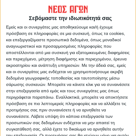
ΠΡΟΗΓΟΥΜΕΝΟ ΑΡΘΡΟ
ΕΠΟΜΕΝΟ ΑΡΘΡΟ
Επιμελητήριο Καρδίτσας: να
Σε πρώτο ενικό 28/5/2026
δοθεί παράταση στα
Σεβόμαστε την ιδιωτικότητά σας
προγράμματα που
Εμείς και οι συνεργάτες μας αποθηκεύουμε και/ή έχουμε
υλοποιούνται μέσω του
πρόσβαση σε πληροφορίες σε μια συσκευή, όπως τα cookies,
Ταμείου Ανάκαμψης
και επεξεργαζόμαστε προσωπικά δεδομένα, όπως μοναδικοί
αναγνωριστικοί και προσαρμοσμένες πληροφορίες που
αποστέλλονται από μια συσκευή για εξατομικευμένες διαφημίσεις
και περιεχόμενο, μέτρηση διαφήμισης και περιεχομένου, έρευνα
ακροατηρίου και ανάπτυξη υπηρεσιών.
Με την άδειά σας, εμείς
και οι συνεργάτες μας ενδέχεται να χρησιμοποιήσουμε ακριβή
δεδομένα γεωγραφικής τοποθεσίας και ταυτοποίησης μέσω
σάρωσης συσκευών. Μπορείτε να κάνετε κλικ για να συναινέσετε
στην επεξεργασία από εμάς και τους συνεργάτες μας όπως
ΝΕΟΣ ΑΓΩΝ
περιγράφεται παραπάνω. Εναλλακτικά, μπορείτε να αποκτήσετε
πρόσβαση σε πιο λεπτομερείς πληροφορίες και να αλλάξετε τις
https://neosagon.gr
προτιμήσεις σας πριν συναινέσετε ή να αρνηθείτε να
Η Αρχαιότερη Καθημερινή Πρωινή Εφημερίδα της Καρδίτσας
συναινέσετε.
Λάβετε υπόψη ότι κάποια επεξεργασία των
προσωπικών σας δεδομένων ενδέχεται να μην απαιτεί τη
συγκατάθεσή σας, αλλά έχετε το δικαίωμα να αρνηθείτε αυτήν
την επεξεργασία. Οι προτιμήσεις σας θα ισχύουν μόνο για αυτόν