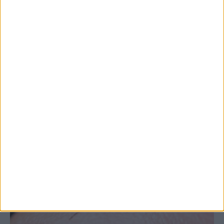
Θετικό το εμπορικό ισοζύγιο στη
Θεσσαλία, με την Καρδίτσα όμως ουραγό
στις εξαγωγές (πίνακες)
ΚΑΡΔΙΤΣΑ