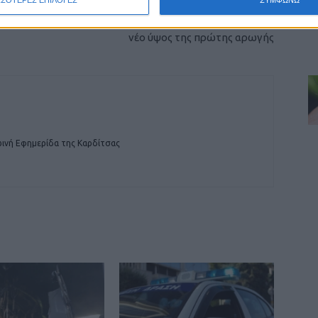
ΣΣΟΤΕΡΕΣ ΕΠΙΛΟΓΕΣ
ΣΥΜΦΩΝΩ
Μέχρι 14.000 ευρώ για επιχειρήσεις –
κτηνοτρόφους και 12.000 ευρώ για αγρότες το
νέο ύψος της πρώτης αρωγής
ινή Εφημερίδα της Καρδίτσας