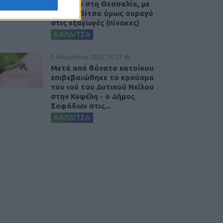
ισοζύγιο στη Θεσσαλία, με
την Καρδίτσα όμως ουραγό
στις εξαγωγές (πίνακες)
ΚΑΡΔΙΤΣΑ
7 Αυγούστου 2026, 10:21 πμ
Μετά από θάνατο κατοίκου
επιβεβαιώθηκε το κρούσμα
του ιού του Δυτικού Νείλου
στην Κυψέλη - ο Δήμος
Σοφάδων στις...
ΚΑΡΔΙΤΣΑ