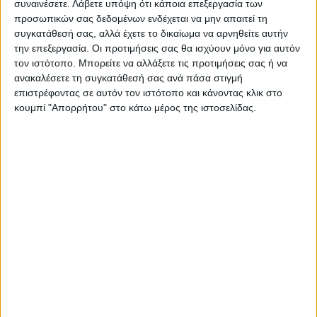
συναινέσετε.
Λάβετε υπόψη ότι κάποια επεξεργασία των
παρ. 2 του άρθρου 4, αντικαθίσταται ως
προσωπικών σας δεδομένων ενδέχεται να μην απαιτεί τη
εξής:
συγκατάθεσή σας, αλλά έχετε το δικαίωμα να αρνηθείτε αυτήν
την επεξεργασία. Οι προτιμήσεις σας θα ισχύουν μόνο για αυτόν
τον ιστότοπο. Μπορείτε να αλλάξετε τις προτιμήσεις σας ή να
«2. Οι αιτήσεις και οι τροποποιήσεις
ανακαλέσετε τη συγκατάθεσή σας ανά πάσα στιγμή
αιτήσεων υποβάλλονται έως και την 31η
επιστρέφοντας σε αυτόν τον ιστότοπο και κάνοντας κλικ στο
Οκτωβρίου 2023, από την 11η Δεκεμβρίου
κουμπί "Απορρήτου" στο κάτω μέρος της ιστοσελίδας.
2023 έως και την 12η Ιανουαρίου 2024,
καθώς και από την 5η Φεβρουαρίου 2024 ως
και την 19η Φεβρουαρίου 2024.».
3.
Η παρ. 2 του άρθρου 5, αντικαθίσταται ως
εξής:
«2. Για την καταβολή της ενίσχυσης
διασταυρώνονται τα στοιχεία των αιτήσεων
που έχουν υποβληθεί στη διαδικτυακή πύλη
“arogi.gov.gr” με τις αιτήσεις που