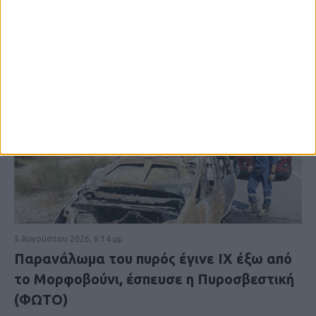
5 Αυγούστου 2026, 6:14 μμ
Παρανάλωμα του πυρός έγινε ΙΧ έξω από
το Μορφοβούνι, έσπευσε η Πυροσβεστική
(ΦΩΤΟ)