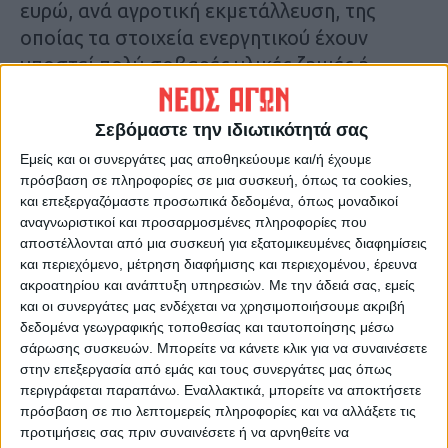
ευρώ, ανά αγροτική εκμετάλλευση, της
οποίας τα στοιχεία ενεργητικού έχουν
υποστεί πολύ σοβαρές υλικές ζημιές ή
γ)
στο ποσό των δύο χιλιάδων (2.000) ευρώ,
Σεβόμαστε την ιδιωτικότητά σας
ανά αγροτική εκμετάλλευση, της οποίας τα
Εμείς και οι συνεργάτες μας αποθηκεύουμε και/ή έχουμε
στοιχεία ενεργητικού έχουν υποστεί υλικές
πρόσβαση σε πληροφορίες σε μια συσκευή, όπως τα cookies,
ζημιές, που δεν εμπίπτουν στις περιπτώσεις
και επεξεργαζόμαστε προσωπικά δεδομένα, όπως μοναδικοί
α και β.
αναγνωριστικοί και προσαρμοσμένες πληροφορίες που
αποστέλλονται από μια συσκευή για εξατομικευμένες διαφημίσεις
και περιεχόμενο, μέτρηση διαφήμισης και περιεχομένου, έρευνα
3.
Κάθε επιχείρηση/μη κερδοσκοπικού
ακροατηρίου και ανάπτυξη υπηρεσιών.
Με την άδειά σας, εμείς
χαρακτήρα φορέας ή αγροτική
και οι συνεργάτες μας ενδέχεται να χρησιμοποιήσουμε ακριβή
δεδομένα γεωγραφικής τοποθεσίας και ταυτοποίησης μέσω
εκμετάλλευση (μοναδικός ΑΦΜ) δύναται να
σάρωσης συσκευών. Μπορείτε να κάνετε κλικ για να συναινέσετε
αιτηθεί μόνον ένα εκ των ανωτέρω ποσών
στην επεξεργασία από εμάς και τους συνεργάτες μας όπως
ενίσχυσης.»
περιγράφεται παραπάνω. Εναλλακτικά, μπορείτε να αποκτήσετε
πρόσβαση σε πιο λεπτομερείς πληροφορίες και να αλλάξετε τις
προτιμήσεις σας πριν συναινέσετε ή να αρνηθείτε να
Επίσης η τροποποίηση της ΚΥΑ αναφέρει: Η