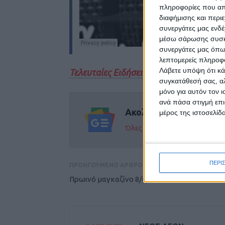
πληροφορίες που απο
διαφήμισης και περι
συνεργάτες μας ενδέ
μέσω σάρωσης συσκευ
συνεργάτες μας όπω
λεπτομερείς πληροφορ
Λάβετε υπόψη ότι κά
Τελευταίες Ειδήσεις Σήμερα
συγκατάθεσή σας, αλ
μόνο για αυτόν τον 
ανά πάσα στιγμή επι
Ακολούθησε την εφημε
μέρος της ιστοσελίδα
Όλες οι εξελίξεις στην περι
ΠΕΡΙ
ΠΡΟΗΓΟΥΜΕΝΟ ΑΡΘΡΟ
Πρωινό μαγκαζίνο 8/6/2026