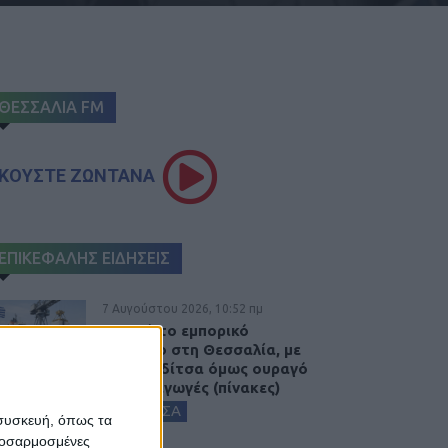
ΘΕΣΣΑΛΙΑ FM
ΚΟΥΣΤΕ ΖΩΝΤΑΝΑ
ΕΠΙΚΕΦΑΛΗΣ ΕΙΔΗΣΕΙΣ
7 Αυγούστου 2026, 10:52 πμ
Θετικό το εμπορικό
ισοζύγιο στη Θεσσαλία, με
την Καρδίτσα όμως ουραγό
στις εξαγωγές (πίνακες)
ΚΑΡΔΙΤΣΑ
 συσκευή, όπως τα
προσαρμοσμένες