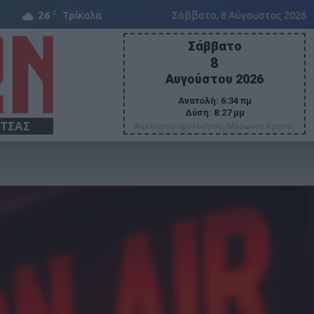
C
26
Τρίκαλα
Σάββατο, 8 Αύγουστος 2026
Σάββατο
8
Αυγούστου 2026
Ανατολή:
6:34 πμ
Δύση:
8:27 μμ
ΙΤΣΑΣ
Αιμιλιανού ομολογήτου, Μύρωνος Κρήτης