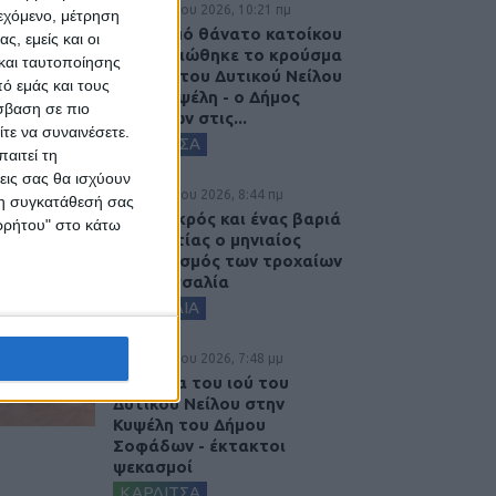
7 Αυγούστου 2026, 10:21 πμ
ιεχόμενο, μέτρηση
Μετά από θάνατο κατοίκου
ς, εμείς και οι
επιβεβαιώθηκε το κρούσμα
και ταυτοποίησης
του ιού του Δυτικού Νείλου
ό εμάς και τους
στην Κυψέλη - ο Δήμος
σβαση σε πιο
Σοφάδων στις...
τε να συναινέσετε.
ΚΑΡΔΙΤΣΑ
αιτεί τη
εις σας θα ισχύουν
7 Αυγούστου 2026, 8:44 πμ
 τη συγκατάθεσή σας
Ένας νεκρός και ένας βαριά
ορρήτου" στο κάτω
τραυματίας ο μηνιαίος
απολογισμός των τροχαίων
στη Θεσσαλία
ΘΕΣΣΑΛΙΑ
6 Αυγούστου 2026, 7:48 μμ
Κρούσμα του ιού του
Δυτικού Νείλου στην
Κυψέλη του Δήμου
Σοφάδων - έκτακτοι
ψεκασμοί
ΚΑΡΔΙΤΣΑ