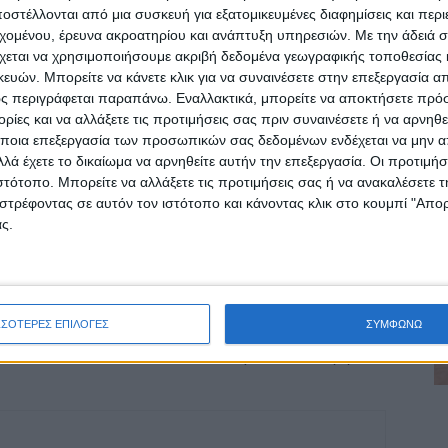
στέλλονται από μια συσκευή για εξατομικευμένες διαφημίσεις και περ
εχομένου, έρευνα ακροατηρίου και ανάπτυξη υπηρεσιών.
Με την άδειά σα
χεται να χρησιμοποιήσουμε ακριβή δεδομένα γεωγραφικής τοποθεσίας 
ών. Μπορείτε να κάνετε κλικ για να συναινέσετε στην επεξεργασία απ
ς περιγράφεται παραπάνω. Εναλλακτικά, μπορείτε να αποκτήσετε πρό
ίες και να αλλάξετε τις προτιμήσεις σας πριν συναινέσετε ή να αρνηθεί
ποια επεξεργασία των προσωπικών σας δεδομένων ενδέχεται να μην απ
λά έχετε το δικαίωμα να αρνηθείτε αυτήν την επεξεργασία. Οι προτιμήσ
ιστότοπο. Μπορείτε να αλλάξετε τις προτιμήσεις σας ή να ανακαλέσετε
στρέφοντας σε αυτόν τον ιστότοπο και κάνοντας κλικ στο κουμπί "Απ
ρίδα ΝΕΟΣ ΑΓΩΝ στο Google News!
ς.
οχή της Καρδίτσας και ευρύτερα της Θεσσαλίας
ΣΣΟΤΕΡΕΣ ΕΠΙΛΟΓΕΣ
ΣΥΜΦΩΝΩ
ΕΠΟΜΕΝΟ ΑΡΘΡΟ
Σε πρώτο ενικό 8/6/2026