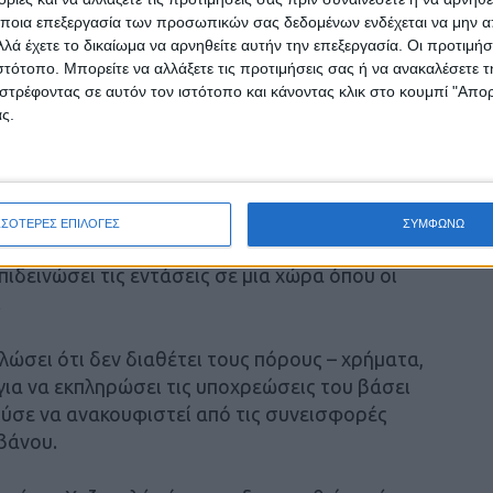
ποια επεξεργασία των προσωπικών σας δεδομένων ενδέχεται να μην απ
λά έχετε το δικαίωμα να αρνηθείτε αυτήν την επεξεργασία. Οι προτιμήσ
ασης της Χεζμπολάχ
ιστότοπο. Μπορείτε να αλλάξετε τις προτιμήσεις σας ή να ανακαλέσετε
στρέφοντας σε αυτόν τον ιστότοπο και κάνοντας κλικ στο κουμπί "Απ
5.000 λιβανέζοι στρατιώτες αναμένεται να
ς.
ρατός του Λιβάνου αναμένεται να αναπτύξει
ς συμφωνίας.
ετικά με τον ρόλο τους στην επιβολή της
ΣΣΟΤΕΡΕΣ ΕΠΙΛΟΓΕΣ
ΣΥΜΦΩΝΩ
ν θα αντιμετωπίσουν τη Χεζμπολάχ, αν
πιδεινώσει τις εντάσεις σε μια χώρα όπου οι
.
λώσει ότι δεν διαθέτει τους πόρους – χρήματα,
για να εκπληρώσει τις υποχρεώσεις του βάσει
ούσε να ανακουφιστεί από τις συνεισφορές
βάνου.