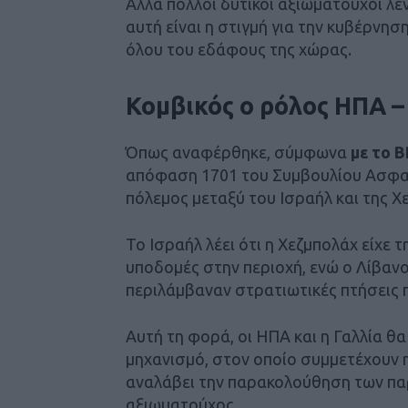
Αλλά πολλοί δυτικοί αξιωματούχοι λέν
αυτή είναι η στιγμή για την κυβέρνη
όλου του εδάφους της χώρας.
Κομβικός ο ρόλος ΗΠΑ –
Όπως αναφέρθηκε, σύμφωνα
με το 
απόφαση 1701 του Συμβουλίου Ασφαλε
πόλεμος μεταξύ του Ισραήλ και της Χ
Το Ισραήλ λέει ότι η Χεζμπολάχ είχε
υποδομές στην περιοχή, ενώ ο Λίβανος
περιλάμβαναν στρατιωτικές πτήσεις 
Αυτή τη φορά, οι ΗΠΑ και η Γαλλία 
μηχανισμό, στον οποίο συμμετέχουν η 
αναλάβει την παρακολούθηση των πα
αξιωματούχος.