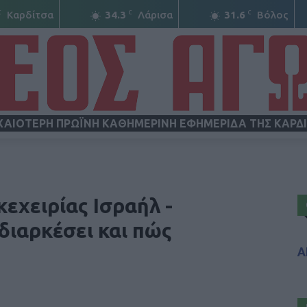
C
C
C
Καρδίτσα
34.3
Λάρισα
31.6
Βόλος
ΧΑΙΟΤΕΡΗ ΠΡΩΪΝΗ ΚΑΘΗΜΕΡΙΝΗ ΕΦΗΜΕΡΙΔΑ ΤΗΣ ΚΑΡΔ
ΝΕΟΣ
κεχειρίας Ισραήλ -
διαρκέσει και πώς
Α
ΑΓΩΝ