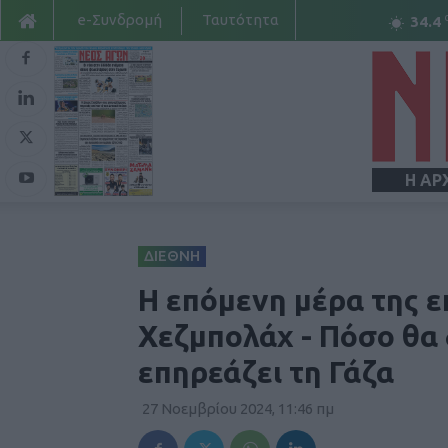
e-Συνδρομή
Ταυτότητα
34.4
Η ΑΡ
ΔΙΕΘΝΗ
H επόμενη μέρα της ε
Χεζμπολάχ - Πόσο θα 
επηρεάζει τη Γάζα
27 Νοεμβρίου 2024, 11:46 πμ