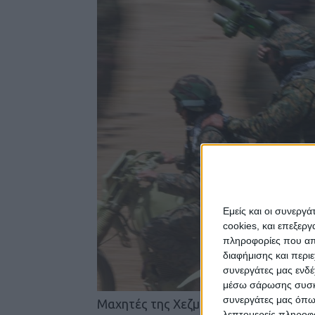
Εμείς και οι συνεργ
cookies, και επεξε
πληροφορίες που απο
διαφήμισης και περι
συνεργάτες μας ενδέ
μέσω σάρωσης συσκευ
συνεργάτες μας όπω
Μαχητές της Χεζμπολάχ κατά τη διάρ
λεπτομερείς πληροφορ