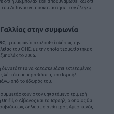
ε ότι η Χεζμπολάχ έχει αποδυναμωθεί και ότι
ση του Λιβάνου να αποκαταστήσει τον έλεγχο
 Γαλλίας στην συμφωνία
BBC
, η συμφωνία ακολουθεί πλήρως την
ίας του ΟΗΕ, με την οποία τερματίστηκε ο
εζμπολάχ το 2006.
 τη δυνατότητα να κατασκευάσει εκτεταμένες
 λέει ότι οι παραβιάσεις του Ισραήλ
πάνω από το έδαφός του.
θα συμμετάσχουν στον υφιστάμενο τριμερή
Unifil, ο Λίβανος και το Ισραήλ, ο οποίος θα
ραβιάσεων, δήλωσε ο ανώτερος Αμερικανός