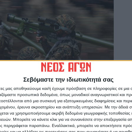
Σεβόμαστε την ιδιωτικότητά σας
άτες μας αποθηκεύουμε και/ή έχουμε πρόσβαση σε πληροφορίες σε μια
ργαζόμαστε προσωπικά δεδομένα, όπως μοναδικοί αναγνωριστικοί και 
στέλλονται από μια συσκευή για εξατομικευμένες διαφημίσεις και περ
εχομένου, έρευνα ακροατηρίου και ανάπτυξη υπηρεσιών.
Με την άδειά σα
χεται να χρησιμοποιήσουμε ακριβή δεδομένα γεωγραφικής τοποθεσίας 
ών. Μπορείτε να κάνετε κλικ για να συναινέσετε στην επεξεργασία απ
ς περιγράφεται παραπάνω. Εναλλακτικά, μπορείτε να αποκτήσετε πρό
κεια άσκησης
(AP Photo/Hassan Ammar)
ίες και να αλλάξετε τις προτιμήσεις σας πριν συναινέσετε ή να αρνηθεί