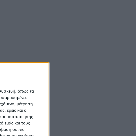
 συσκευή, όπως τα
προσαρμοσμένες
ιεχόμενο, μέτρηση
ς, εμείς και οι
και ταυτοποίησης
ό εμάς και τους
σβαση σε πιο
τε να συναινέσετε.