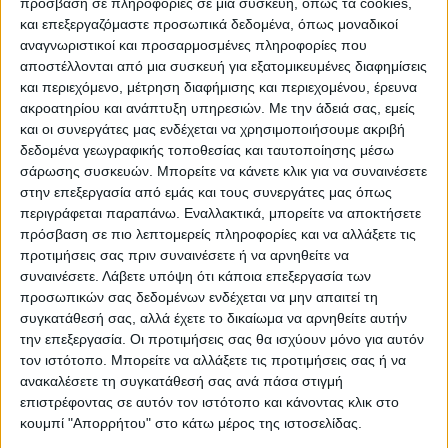
πρόσβαση σε πληροφορίες σε μια συσκευή, όπως τα cookies,
και επεξεργαζόμαστε προσωπικά δεδομένα, όπως μοναδικοί
αναγνωριστικοί και προσαρμοσμένες πληροφορίες που
Θα συνεχίσουμε να το κάνουμε, ενώ είναι
αποστέλλονται από μια συσκευή για εξατομικευμένες διαφημίσεις
στη διαδικασία και η συγγραφή ενός
και περιεχόμενο, μέτρηση διαφήμισης και περιεχομένου, έρευνα
βιβλίου και μεγάλου ντοκυμαντέρ που θα
ακροατηρίου και ανάπτυξη υπηρεσιών.
Με την άδειά σας, εμείς
και οι συνεργάτες μας ενδέχεται να χρησιμοποιήσουμε ακριβή
συνοδεύει την έκδοση που θα εμπεριέχουν
δεδομένα γεωγραφικής τοποθεσίας και ταυτοποίησης μέσω
μέσα τα πάντα! Μια μικρή συνεισφορά και
σάρωσης συσκευών. Μπορείτε να κάνετε κλικ για να συναινέσετε
παρακαταθήκη στον αγαπημένο μας τόπο.
στην επεξεργασία από εμάς και τους συνεργάτες μας όπως
Γι’ αυτά όμως θα μιλήσουμε προσεχώς.
περιγράφεται παραπάνω. Εναλλακτικά, μπορείτε να αποκτήσετε
πρόσβαση σε πιο λεπτομερείς πληροφορίες και να αλλάξετε τις
προτιμήσεις σας πριν συναινέσετε ή να αρνηθείτε να
Με αφορμή την πικρή και στενάχωρη
συναινέσετε.
Λάβετε υπόψη ότι κάποια επεξεργασία των
εξέλιξη του υποβιβασμού στη Γ’ Εθνική,
προσωπικών σας δεδομένων ενδέχεται να μην απαιτεί τη
πάμε να δούμε πόσες φορές έχει βιώσει
συγκατάθεσή σας, αλλά έχετε το δικαίωμα να αρνηθείτε αυτήν
την επεξεργασία. Οι προτιμήσεις σας θα ισχύουν μόνο για αυτόν
αυτό το συναίσθημα διαχρονικά ο
τον ιστότοπο. Μπορείτε να αλλάξετε τις προτιμήσεις σας ή να
Καρδιτσιώτης φίλος της ομάδας από την
ανακαλέσετε τη συγκατάθεσή σας ανά πάσα στιγμή
ώρα που θεσπίστηκε η Β’ Εθνική Κατηγορία
επιστρέφοντας σε αυτόν τον ιστότοπο και κάνοντας κλικ στο
κουμπί "Απορρήτου" στο κάτω μέρος της ιστοσελίδας.
στο Ελληνικό ποδόσφαιρο.