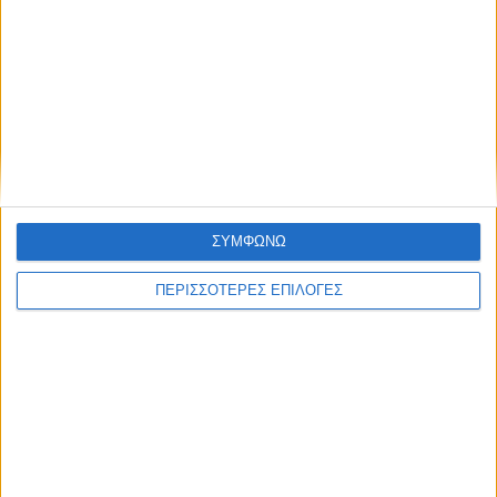
ΑΘΛΗΤΙΚΑ
Για 8η φορά στο Πανευρωπαϊκό
Πρωτάθλημα ο Δημήτρης Τσιάμης
ΣΥΜΦΩΝΩ
ΠΕΡΙΣΣΟΤΕΡΕΣ ΕΠΙΛΟΓΕΣ