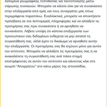
εναντίον της Ινδίας υπό τον πρωθυπουργό
δεδομένα γεωγραφικής τοποθεσίας και ταυτοποίησης μέσω
σάρωσης συσκευών. Μπορείτε να κάνετε κλικ για να συναινέσετε
@narendramodi ji. Σε λίγα χρόνια, η οικονομία
στην επεξεργασία από εμάς και τους συνεργάτες μας όπως
της Ινδίας θα είναι μεγαλύτερη από τη
περιγράφεται παραπάνω. Εναλλακτικά, μπορείτε να αποκτήσετε
Γερμανία”.
πρόσβαση σε πιο λεπτομερείς πληροφορίες και να αλλάξετε τις
προτιμήσεις σας πριν συναινέσετε ή να αρνηθείτε να
συναινέσετε.
Λάβετε υπόψη ότι κάποια επεξεργασία των
Πολλοί έκαναν αναρτήσεις στο twitter,
προσωπικών σας δεδομένων ενδέχεται να μην απαιτεί τη
λέγοντας ότι το περιοδικό είχε κολλήσει με
συγκατάθεσή σας, αλλά έχετε το δικαίωμα να αρνηθείτε αυτήν
μια ξεπερασμένη ιδέα για την Ινδία και δεν
την επεξεργασία. Οι προτιμήσεις σας θα ισχύουν μόνο για αυτόν
τον ιστότοπο. Μπορείτε να αλλάξετε τις προτιμήσεις σας ή να
είχε αναγνωρίσει την πρόοδο που είχε
ανακαλέσετε τη συγκατάθεσή σας ανά πάσα στιγμή
σημειώσει η χώρα τις τελευταίες δεκαετίες.
επιστρέφοντας σε αυτόν τον ιστότοπο και κάνοντας κλικ στο
κουμπί "Απορρήτου" στο κάτω μέρος της ιστοσελίδας.
Άλλοι χαρακτήρισαν το εν λόγω σκίτσο
“ρατσιστικό και κακόγουστο”.
Πηγή: news 247
Τελευταίες Ειδήσεις Σήμερα