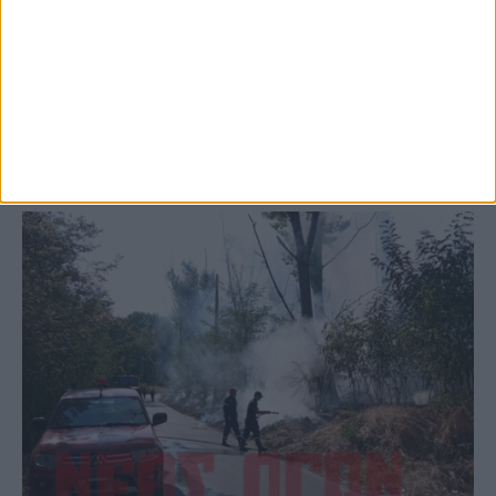
Παρανάλωμα του πυρός έγινε ΙΧ έξω από
το Μορφοβούνι, έσπευσε η Πυροσβεστική
(ΦΩΤΟ)
ΚΑΡΔΙΤΣΑ