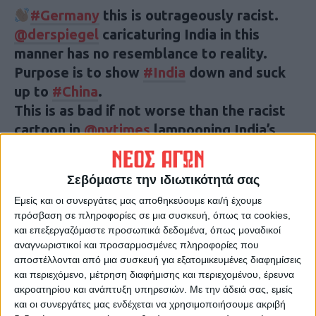
#Germany
this is outrageously racist.
@derspiegel
caricaturing India in this
manner has no resemblance to reality.
Purpose is to show
#India
down and suck
up to
#China
.
This is as bad if not worse than the racist
cartoon in
@nytimes
lampooning India’s
successful Mars mission.
pic.twitter.com/z9MxcPQC7u
Σεβόμαστε την ιδιωτικότητά σας
— Kanchan Gupta
(@KanchanGupta)
Εμείς και οι συνεργάτες μας αποθηκεύουμε και/ή έχουμε
April 23, 2023
πρόσβαση σε πληροφορίες σε μια συσκευή, όπως τα cookies,
και επεξεργαζόμαστε προσωπικά δεδομένα, όπως μοναδικοί
Ακόμη και ο ομοσπονδιακός υπουργός
αναγνωριστικοί και προσαρμοσμένες πληροφορίες που
αποστέλλονται από μια συσκευή για εξατομικευμένες διαφημίσεις
Rajeev Chandrasekhar έγραψε στο Twitter:
και περιεχόμενο, μέτρηση διαφήμισης και περιεχομένου, έρευνα
“Παρά την προσπάθειά σας να κοροϊδέψετε
ακροατηρίου και ανάπτυξη υπηρεσιών.
Με την άδειά σας, εμείς
την Ινδία, δεν είναι έξυπνο να στοιχηματίζετε
και οι συνεργάτες μας ενδέχεται να χρησιμοποιήσουμε ακριβή