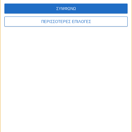
ΣΥΜΦΩΝΩ
ΠΕΡΙΣΣΟΤΕΡΕΣ ΕΠΙΛΟΓΕΣ
ΔΙΕΘΝΗ
Πολιτεία της Ουάσινγκτον: Πυρκαγιές
καίνε πάνω από 1 εκατ. στρέμματα,
εκκενώσεις περιοχών