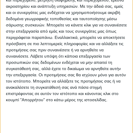
και περιεχόμενο, μέτρηση διαφήμισης και περιεχομένου, έρευνα
ακροατηρίου και ανάπτυξη υπηρεσιών.
Με την άδειά σας, εμείς
και οι συνεργάτες μας ενδέχεται να χρησιμοποιήσουμε ακριβή
δεδομένα γεωγραφικής τοποθεσίας και ταυτοποίησης μέσω
σάρωσης συσκευών. Μπορείτε να κάνετε κλικ για να συναινέσετε
στην επεξεργασία από εμάς και τους συνεργάτες μας όπως
περιγράφεται παραπάνω. Εναλλακτικά, μπορείτε να αποκτήσετε
πρόσβαση σε πιο λεπτομερείς πληροφορίες και να αλλάξετε τις
προτιμήσεις σας πριν συναινέσετε ή να αρνηθείτε να
συναινέσετε.
Λάβετε υπόψη ότι κάποια επεξεργασία των
προσωπικών σας δεδομένων ενδέχεται να μην απαιτεί τη
ΘΕΜΑ ΤΗΣ ΗΜΕΡΑΣ
συγκατάθεσή σας, αλλά έχετε το δικαίωμα να αρνηθείτε αυτήν
την επεξεργασία. Οι προτιμήσεις σας θα ισχύουν μόνο για αυτόν
Θέμα ημέρας : Οι συνταξιούχοι ζητούν να
τον ιστότοπο. Μπορείτε να αλλάξετε τις προτιμήσεις σας ή να
επιστραφεί η 13η σύνταξη. Συμφωνείτε;
ανακαλέσετε τη συγκατάθεσή σας ανά πάσα στιγμή
επιστρέφοντας σε αυτόν τον ιστότοπο και κάνοντας κλικ στο
κουμπί "Απορρήτου" στο κάτω μέρος της ιστοσελίδας.