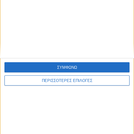
θερμοκρασίες των ημερών;
Τελευταίες Ειδήσεις Σήμερα
ΣΥΜΦΩΝΩ
Ακολούθησε την εφημερίδα ΝΕΟΣ
ΑΓΩΝ στο Google News!
ΠΕΡΙΣΣΟΤΕΡΕΣ ΕΠΙΛΟΓΕΣ
Όλες οι εξελίξεις στην περιοχή της
Καρδίτσας και ευρύτερα της Θεσσαλίας
ΠΡΟΗΓΟΥΜΕΝΟ ΑΡΘΡΟ
ΕΠΟΜΕΝΟ ΑΡΘΡΟ
H Ινδία έγινε η
«Στη Λίμνη Πλαστήρα δεν
πολυπληθέστερη χώρα στον
υπάρχουν τα υδατικά
κόσμο και το Spiegel το
αποθέματα που