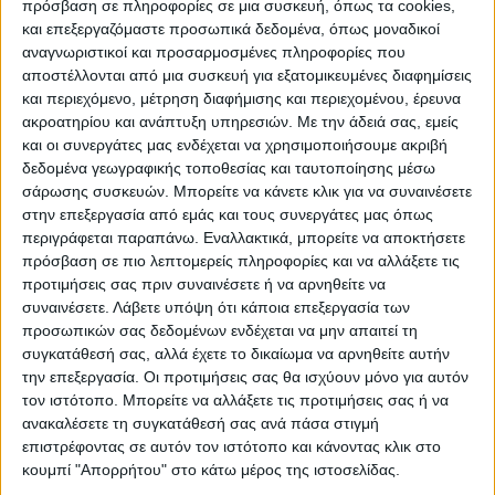
πρόσβαση σε πληροφορίες σε μια συσκευή, όπως τα cookies,
και επεξεργαζόμαστε προσωπικά δεδομένα, όπως μοναδικοί
αναγνωριστικοί και προσαρμοσμένες πληροφορίες που
αποστέλλονται από μια συσκευή για εξατομικευμένες διαφημίσεις
και περιεχόμενο, μέτρηση διαφήμισης και περιεχομένου, έρευνα
ακροατηρίου και ανάπτυξη υπηρεσιών.
Με την άδειά σας, εμείς
και οι συνεργάτες μας ενδέχεται να χρησιμοποιήσουμε ακριβή
δεδομένα γεωγραφικής τοποθεσίας και ταυτοποίησης μέσω
Ο πρόεδρος της Αναγέννησης Δημήτρης Παπαδημητρίου που παρουσίασε τον νέο
σάρωσης συσκευών. Μπορείτε να κάνετε κλικ για να συναινέσετε
τεχνικό στους παίκτες, μαζί με το μέλος του ΑΣ και ένθερμο φίλο της ομάδας
στην επεξεργασία από εμάς και τους συνεργάτες μας όπως
Βαγγέλη Φαλιάγκα
περιγράφεται παραπάνω. Εναλλακτικά, μπορείτε να αποκτήσετε
πρόσβαση σε πιο λεπτομερείς πληροφορίες και να αλλάξετε τις
προτιμήσεις σας πριν συναινέσετε ή να αρνηθείτε να
συναινέσετε.
Λάβετε υπόψη ότι κάποια επεξεργασία των
προσωπικών σας δεδομένων ενδέχεται να μην απαιτεί τη
συγκατάθεσή σας, αλλά έχετε το δικαίωμα να αρνηθείτε αυτήν
την επεξεργασία. Οι προτιμήσεις σας θα ισχύουν μόνο για αυτόν
τον ιστότοπο. Μπορείτε να αλλάξετε τις προτιμήσεις σας ή να
ανακαλέσετε τη συγκατάθεσή σας ανά πάσα στιγμή
επιστρέφοντας σε αυτόν τον ιστότοπο και κάνοντας κλικ στο
κουμπί "Απορρήτου" στο κάτω μέρος της ιστοσελίδας.