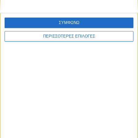
ΣΥΜΦΩΝΩ
ΠΕΡΙΣΣΟΤΕΡΕΣ ΕΠΙΛΟΓΕΣ
UNCATEGORIZED
Οι Καρδιτσιώτες και η Αναγέννηση