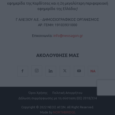
εφημερίδα της Καρδίτσας και η 2η μεγαλύτερη περιφερειακή
εφημερίδα της Ελλάδας!
Γ ΑΛΕΞΙΟΥ Α.Ε. - ΔΗΜΟΣΙΟΓΡΑΦΙΚΟΣ ΟΡΓΑΝΙΣΜΟΣ
ΑΡ. ΓΕΜΗ: 19103931000
Επικοινωνία:
info@neosagon.gr
ΑΚΟΛΟΥΘΗΣΕ ΜΑΣ
ΝΑ
Όροι Χρήσης
Πολιτική Απορρήτου
Δήλωση συμμόρφωσης με τη σύσταση (ΕΕ) 2018/334
Copyright
© 2022 ΝΕΟΣ ΑΓΩΝ.
All Right Reserved.
Made by
NORTHBRIDGE
.