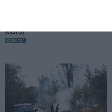
5 Αυγούστου 2026, 6:14 μμ
Παρανάλωμα του πυρός έγινε ΙΧ έξω από
το Μορφοβούνι, έσπευσε η Πυροσβεστική
(ΦΩΤΟ)
ΚΑΡΔΙΤΣΑ