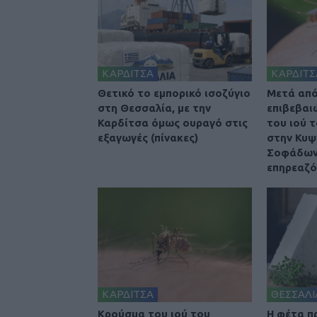
ΚΑΡΔΙΤΣΑ
ΚΑΡΔΙΤΣ
Θετικό το εμπορικό ισοζύγιο
Μετά από
στη Θεσσαλία, με την
επιβεβαι
Καρδίτσα όμως ουραγό στις
του ιού 
εξαγωγές (πίνακες)
στην Κυψ
Σοφάδων
επηρεαζό
ΚΑΡΔΙΤΣΑ
ΘΕΣΣΑΛΙ
Κρούσμα του ιού του
Η φέτα π