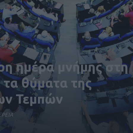
ρη ημέρα μνήμης στη
 τα θύματα της
ων Τεμπών
ΕΡΕΙΑ