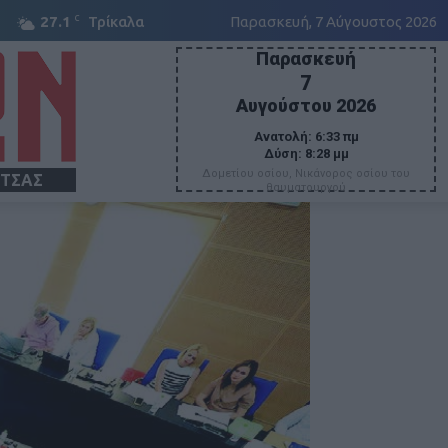
C
27.1
Τρίκαλα
Παρασκευή, 7 Αύγουστος 2026
Παρασκευή
7
Αυγούστου 2026
Ανατολή:
6:33 πμ
Δύση:
8:28 μμ
Δομετίου οσίου, Νικάνορος οσίου του
ΙΤΣΑΣ
θαυματουργού