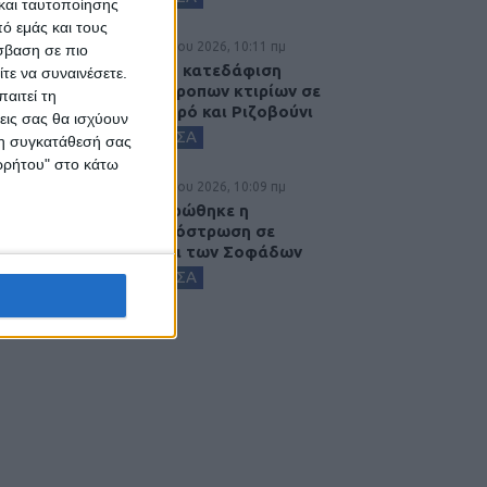
και ταυτοποίησης
ό εμάς και τους
6 Αυγούστου 2026, 10:11 πμ
σβαση σε πιο
Ξεκινά η κατεδάφιση
τε να συναινέσετε.
ετοιμόρροπων κτιρίων σε
αιτεί τη
Αγναντερό και Ριζοβούνι
εις σας θα ισχύουν
ΚΑΡΔΙΤΣΑ
 τη συγκατάθεσή σας
ορρήτου" στο κάτω
6 Αυγούστου 2026, 10:09 πμ
Ολοκληρώθηκε η
ασφαλτόστρωση σε
τμήματα των Σοφάδων
ΚΑΡΔΙΤΣΑ