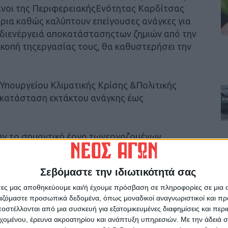
ενοι της ΠεριφερειακήςΕνότητας Καρδίτσας
ρια καθώς καλύπτουν επείγουσες ανάγκες για
 διενέργειά αποκατάστασηςτων ζημιών από την
ακοπή τηςεργασίας τους, θα καθυστερήσει την
Υπουργείου Κλιματικής Κρίσης &Πολιτικής
 κατάσταση εκτάκτου ανάγκης έως
ν το σημαντικό έργο τωνεργαζομένων
 τους, ενώσυμφωνήθηκε να εκδοθείψήφισμα
ώςκαι ο ίδιος ο Περιφερειάρχης δεσμεύτηκε να
Σεβόμαστε την ιδιωτικότητά σας
ωθυπουργό και νασταλεί αίτημα
ζομένων.
άτες μας αποθηκεύουμε και/ή έχουμε πρόσβαση σε πληροφορίες σε μια
ργαζόμαστε προσωπικά δεδομένα, όπως μοναδικοί αναγνωριστικοί και 
στέλλονται από μια συσκευή για εξατομικευμένες διαφημίσεις και περ
εχομένου, έρευνα ακροατηρίου και ανάπτυξη υπηρεσιών.
Με την άδειά σα