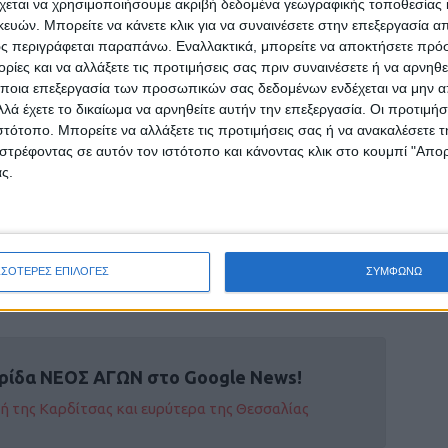
χεται να χρησιμοποιήσουμε ακριβή δεδομένα γεωγραφικής τοποθεσίας 
νέκρινε ομόφωνα τη διοργάνωση από την
ών. Μπορείτε να κάνετε κλικ για να συναινέσετε στην επεξεργασία απ
κύκλου πολιτιστικών εκδηλώσεων και στις
ς περιγράφεται παραπάνω. Εναλλακτικά, μπορείτε να αποκτήσετε πρό
ίες και να αλλάξετε τις προτιμήσεις σας πριν συναινέσετε ή να αρνηθεί
 τους πλημμυροπαθείς,οι οποίες
ποια επεξεργασία των προσωπικών σας δεδομένων ενδέχεται να μην απ
εις, όπως οι ΗμέρεςΠαπαδιαμάντη, ο
λά έχετε το δικαίωμα να αρνηθείτε αυτήν την επεξεργασία. Οι προτιμήσ
ούπας» το ΦεστιβάλΛιμνών της
ιστότοπο. Μπορείτε να αλλάξετε τις προτιμήσεις σας ή να ανακαλέσετε
α με τον ΣταύροΞαρχάκο, αλλά και
στρέφοντας σε αυτόν τον ιστότοπο και κάνοντας κλικ στο κουμπί "Απ
τηση HarleyDavidson), αλλά καιπαραστάσεις
ς.
α«Μικρός Νότος» με τοέργο «Ο ραφτάκος
υ που θαπαρουσιαστεί και στιςτέσσερις
ΣΣΟΤΕΡΕΣ ΕΠΙΛΟΓΕΣ
ΣΥΜΦΩΝΩ
ρίδα ΝΕΟΣ ΑΓΩΝ στο Google News!
οχή της Καρδίτσας και ευρύτερα της Θεσσαλίας