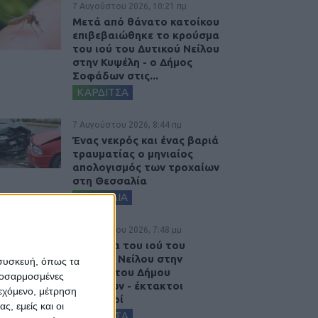
7 Αυγούστου 2026, 10:21 πμ
Μετά από θάνατο κατοίκου
επιβεβαιώθηκε το κρούσμα
του ιού του Δυτικού Νείλου
στην Κυψέλη - ο Δήμος
Σοφάδων στις...
ΚΑΡΔΙΤΣΑ
7 Αυγούστου 2026, 8:44 πμ
Ένας νεκρός και ένας βαριά
τραυματίας ο μηνιαίος
απολογισμός των τροχαίων
στη Θεσσαλία
ΘΕΣΣΑΛΙΑ
6 Αυγούστου 2026, 7:48 μμ
Κρούσμα του ιού του
Δυτικού Νείλου στην
 συσκευή, όπως τα
Κυψέλη του Δήμου
προσαρμοσμένες
Σοφάδων - έκτακτοι
ιεχόμενο, μέτρηση
ψεκασμοί
ς, εμείς και οι
ΚΑΡΔΙΤΣΑ