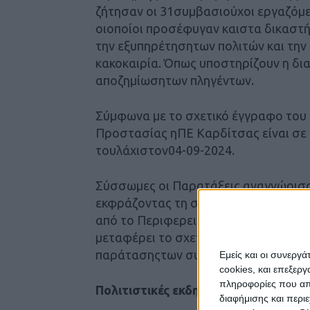
ζήτησαν οι 31συμβασιούχοι εργαζόμ
οιοποίοι προσέφυγαν καιστα δικαστή
την εξυπηρέτησητων πολιτών και την
κακοκαιρία. Όπως υποστηρίζουν η δι
αποζημίωσητων πληγέντων.
Σύμφωνα με το σχετικό έγγραφο του 
Προστασίας ηΠΕ Καρδίτσας είναι σε
τουλάχιστον04-09-2024.
Σύσσωμες οι Παρατάξεις αναγνώρισα
εκφράζοντας τη στήριξη στο αίτημά
από το Περιφερειακό Συμβούλιο, καθ
μεταφέρει το σχετικό αίτημαστον Πρ
παράτασηςτων συμβάσεων των εργα
Εμείς και οι συνεργ
cookies, και επεξε
πληροφορίες που απο
Πολιτιστικές εκδηλώσεις
διαφήμισης και περι