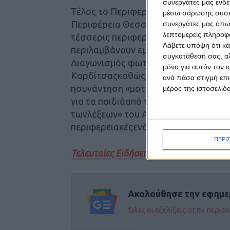
συνεργάτες μας ενδέ
Τέλος το Περιφερειακό Συμβούλιο ε
μέσω σάρωσης συσκευ
Περιφέρεια Θεσσαλίας ενός μεγάλου 
συνεργάτες μας όπω
λεπτομερείς πληροφορ
τέσσερις περιφερειακές ενότητες για
Λάβετε υπόψη ότι κά
περιλαμβάνουν εμβληματικές εκδηλώσ
συγκατάθεσή σας, αλ
Διαγωνισμός φωτογραφίας «ΤάκηςΤλ
μόνο για αυτόν τον 
Καρδίτσαςκαθώς και η μεγάλησυναυλί
ανά πάσα στιγμή επι
ησυνάντηση «μοτοτουρισμού» (συνάν
μέρος της ιστοσελίδα
για τα παιδιάαπό την θεατρική ομάδ
τωνλέξεων» του ΑντώνηΠαπαθεοδώρο
περιφερειακέςενότητες.
ΠΕΡΙ
Τελευταίες Ειδήσεις Σήμερα
Ακολούθησε την εφημε
Όλες οι εξελίξεις στην περι