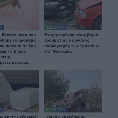
Α
ΘΕΣΣΑΛΙΑ
 θάνατο κατοίκου
Ένας νεκρός και ένας βαριά
ώθηκε το κρούσμα
τραυματίας ο μηνιαίος
του Δυτικού Νείλου
απολογισμός των τροχαίων
έλη - ο Δήμος
στη Θεσσαλία
 στις
μενες περιοχές
Α
ΚΑΡΔΙΤΣΑ
ρώτη στις εξαγωγές
Ξεκινά η κατεδάφιση