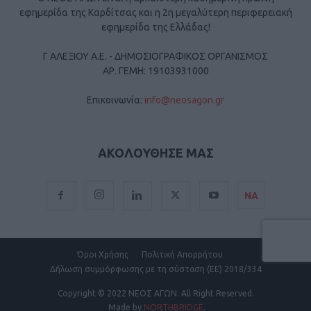
εφημερίδα της Καρδίτσας και η 2η μεγαλύτερη περιφερειακή
εφημερίδα της Ελλάδας!
Γ ΑΛΕΞΙΟΥ Α.Ε. - ΔΗΜΟΣΙΟΓΡΑΦΙΚΟΣ ΟΡΓΑΝΙΣΜΟΣ
ΑΡ. ΓΕΜΗ: 19103931000
Επικοινωνία:
info@neosagon.gr
ΑΚΟΛΟΥΘΗΣΕ ΜΑΣ
ΝΑ
Όροι Χρήσης
Πολιτική Απορρήτου
Δήλωση συμμόρφωσης με τη σύσταση (ΕΕ) 2018/334
Copyright
© 2022 ΝΕΟΣ ΑΓΩΝ.
All Right Reserved.
Made by
NORTHBRIDGE
.