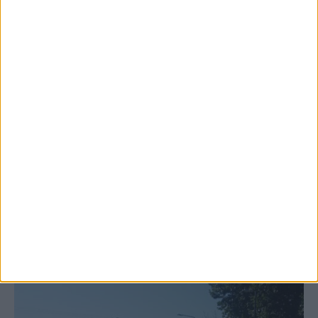
6 Αυγούστου 2026, 10:11 πμ
Ξεκινά η κατεδάφιση ετοιμόρροπων
κτιρίων σε Αγναντερό και Ριζοβούνι
ΚΑΡΔΙΤΣΑ