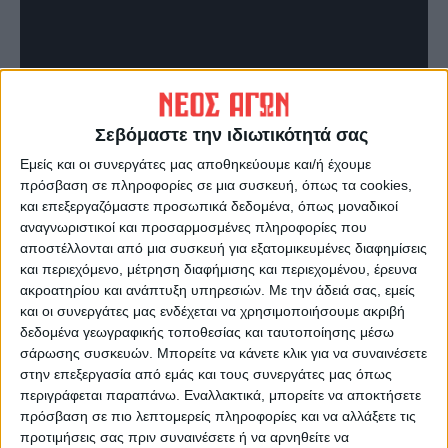
Σεβόμαστε την ιδιωτικότητά σας
Εμείς και οι συνεργάτες μας αποθηκεύουμε και/ή έχουμε
Τελευταίες Ειδήσεις Σήμερα
πρόσβαση σε πληροφορίες σε μια συσκευή, όπως τα cookies,
και επεξεργαζόμαστε προσωπικά δεδομένα, όπως μοναδικοί
αναγνωριστικοί και προσαρμοσμένες πληροφορίες που
αποστέλλονται από μια συσκευή για εξατομικευμένες διαφημίσεις
Ακολούθησε την εφημερίδα ΝΕΟΣ
και περιεχόμενο, μέτρηση διαφήμισης και περιεχομένου, έρευνα
ΑΓΩΝ στο Google News!
ακροατηρίου και ανάπτυξη υπηρεσιών.
Με την άδειά σας, εμείς
Όλες οι εξελίξεις στην περιοχή της
και οι συνεργάτες μας ενδέχεται να χρησιμοποιήσουμε ακριβή
Καρδίτσας και ευρύτερα της Θεσσαλίας
δεδομένα γεωγραφικής τοποθεσίας και ταυτοποίησης μέσω
σάρωσης συσκευών. Μπορείτε να κάνετε κλικ για να συναινέσετε
στην επεξεργασία από εμάς και τους συνεργάτες μας όπως
περιγράφεται παραπάνω. Εναλλακτικά, μπορείτε να αποκτήσετε
ΠΡΟΗΓΟΥΜΕΝΟ ΑΡΘΡΟ
ΕΠΟΜΕΝΟ ΑΡΘΡΟ
πρόσβαση σε πιο λεπτομερείς πληροφορίες και να αλλάξετε τις
Η ΑΣΑ σε νέους ορίζοντες,
ΑΣΑ BC Φιέστα ανόδου στην
προτιμήσεις σας πριν συναινέσετε ή να αρνηθείτε να
κέρδισε τον Σύλλα και πήρε
National League 1