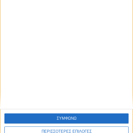
Οι Φαναριώτες Μάστοροι της Πέτρας και
η ζωή στα Κομπελιώτικα Ντάμια
ΣΥΜΦΩΝΩ
ΠΕΡΙΣΣΟΤΕΡΕΣ ΕΠΙΛΟΓΕΣ