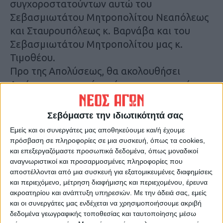
συγχοροστατούντων αυτώ του
Σεβασμιωτάτου Μητροπολίτου Νεαπόλεως
και Σταυρουπόλεως κ. Βαρνάβα και του
Σεβασμιωτάτου Μητροπολίτου μας κ.
Τιμοθέου.
Προ της Απολύσεως, θα ακολουθήσει
Λιτάνευση της τιμίας κάρας και της ιεράς
εικόνος του αγίου Σεραφείμ πέριξ του Ιερού
Ναού.
Σεβόμαστε την ιδιωτικότητά σας
• 9:30΄μ.μ. Ιερά Αγρυπνία και Εγκώμια του
Εμείς και οι συνεργάτες μας αποθηκεύουμε και/ή έχουμε
αγίου ενδόξου ιερομάρτυρος Σεραφείμ
πρόσβαση σε πληροφορίες σε μια συσκευή, όπως τα cookies,
ενώπιον της τιμίας κάρας του στον ως άνω
και επεξεργαζόμαστε προσωπικά δεδομένα, όπως μοναδικοί
αναγνωριστικοί και προσαρμοσμένες πληροφορίες που
Ιερό Ναό (Μετόχιο).
αποστέλλονται από μια συσκευή για εξατομικευμένες διαφημίσεις
Πέμπτη 4 Δεκεμβρίου
και περιεχόμενο, μέτρηση διαφήμισης και περιεχομένου, έρευνα
• 7:30΄π.μ. Ακολουθία του Όρθρου και Θεία
ακροατηρίου και ανάπτυξη υπηρεσιών.
Με την άδειά σας, εμείς
και οι συνεργάτες μας ενδέχεται να χρησιμοποιήσουμε ακριβή
Λειτουργία στον Μητροπολιτικό Ιερό Ναό
δεδομένα γεωγραφικής τοποθεσίας και ταυτοποίησης μέσω
Αγίων Κωνσταντίνου και Ελένης Καρδίτσης,