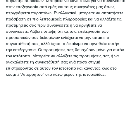
σάρωσης συσκευών. Μπορείτε να κάνετε κλικ για να συναινέσετε
συλλειτουργούντων των ως άνω αγίων
στην επεξεργασία από εμάς και τους συνεργάτες μας όπως
Αρχιερέων μετά των Ιερέων και των
περιγράφεται παραπάνω. Εναλλακτικά, μπορείτε να αποκτήσετε
πρόσβαση σε πιο λεπτομερείς πληροφορίες και να αλλάξετε τις
Διακόνων. Θα προεξάρχει και θα ομιλήσει ο
προτιμήσεις σας πριν συναινέσετε ή να αρνηθείτε να
Σεβασμιώτατος Μητροπολίτης Νεαπόλεως
συναινέσετε.
Λάβετε υπόψη ότι κάποια επεξεργασία των
και Σταυρουπόλεως κ. Βαρνάβας.
προσωπικών σας δεδομένων ενδέχεται να μην απαιτεί τη
συγκατάθεσή σας, αλλά έχετε το δικαίωμα να αρνηθείτε αυτήν
• 5:00΄μ.μ. Ακολουθία μεθεορτίου Εσπερινού
την επεξεργασία. Οι προτιμήσεις σας θα ισχύουν μόνο για αυτόν
και Κτιτορικό Μνημόσυνο στον Ιερό Ναό
τον ιστότοπο. Μπορείτε να αλλάξετε τις προτιμήσεις σας ή να
Αγίου Σεραφείμ (Μετόχιον Ιεράς Μονής
ανακαλέσετε τη συγκατάθεσή σας ανά πάσα στιγμή
Κορώνης) Καρδίτσης.
επιστρέφοντας σε αυτόν τον ιστότοπο και κάνοντας κλικ στο
κουμπί "Απορρήτου" στο κάτω μέρος της ιστοσελίδας.
Τελευταίες Ειδήσεις Σήμερα
Ακολούθησε την εφημερίδα ΝΕΟΣ
ΑΓΩΝ στο Google News!
Όλες οι εξελίξεις στην περιοχή της
Καρδίτσας και ευρύτερα της Θεσσαλίας