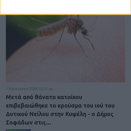
7 Αυγούστου 2026, 10:21 πμ
Μετά από θάνατο κατοίκου
επιβεβαιώθηκε το κρούσμα του ιού του
Δυτικού Νείλου στην Κυψέλη - ο Δήμος
Σοφάδων στις...