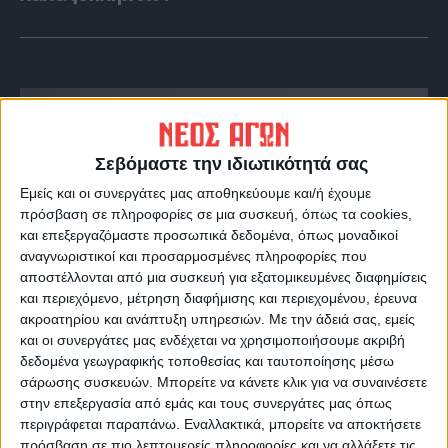
Σεβόμαστε την ιδιωτικότητά σας
Εμείς και οι συνεργάτες μας αποθηκεύουμε και/ή έχουμε
πρόσβαση σε πληροφορίες σε μια συσκευή, όπως τα cookies,
και επεξεργαζόμαστε προσωπικά δεδομένα, όπως μοναδικοί
αναγνωριστικοί και προσαρμοσμένες πληροφορίες που
αποστέλλονται από μια συσκευή για εξατομικευμένες διαφημίσεις
και περιεχόμενο, μέτρηση διαφήμισης και περιεχομένου, έρευνα
VIDEO ΤΗΣ ΘΕΣΣΑΛΙΑΣ
ακροατηρίου και ανάπτυξη υπηρεσιών.
Με την άδειά σας, εμείς
Περιπέτεια για τον πρόεδρο του Ε.Κ.Λ
και οι συνεργάτες μας ενδέχεται να χρησιμοποιήσουμε ακριβή
δεδομένα γεωγραφικής τοποθεσίας και ταυτοποίησης μέσω
Γιάννη Σκόκα
σάρωσης συσκευών. Μπορείτε να κάνετε κλικ για να συναινέσετε
στην επεξεργασία από εμάς και τους συνεργάτες μας όπως
περιγράφεται παραπάνω. Εναλλακτικά, μπορείτε να αποκτήσετε
πρόσβαση σε πιο λεπτομερείς πληροφορίες και να αλλάξετε τις