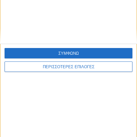
ΝΕΟΣ ΑΓΩΝ
https://neosagon.gr
ΣΥΜΦΩΝΩ
Η Αρχαιότερη Καθημερινή Πρωινή Εφημερίδα της Καρδίτσας
ΠΕΡΙΣΣΟΤΕΡΕΣ ΕΠΙΛΟΓΕΣ
ΘΕΣΣΑΛΙΑ FM