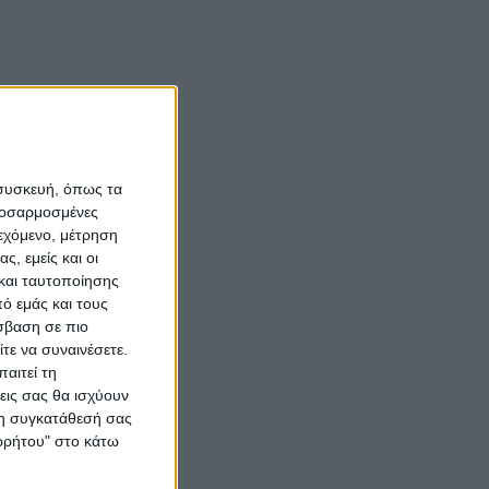
 συσκευή, όπως τα
προσαρμοσμένες
ιεχόμενο, μέτρηση
ς, εμείς και οι
και ταυτοποίησης
ό εμάς και τους
σβαση σε πιο
τε να συναινέσετε.
αιτεί τη
εις σας θα ισχύουν
 τη συγκατάθεσή σας
ορρήτου" στο κάτω