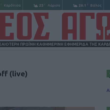
C
C
C
Καρδίτσα
25
Λάρισα
26.1
Βόλος
ΧΑΙΟΤΕΡΗ ΠΡΩΪΝΗ ΚΑΘΗΜΕΡΙΝΗ ΕΦΗΜΕΡΙΔΑ ΤΗΣ ΚΑΡΔ
ΝΕΟΣ
f (live)
Α
ΑΓΩΝ