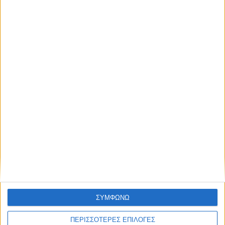
ΑΘΛΗΤΙΚΑ
Έφυγε από τη ζωή ο βετεράνος αμυντικός
της ΑΣΑ Χρήστος Παπαλέξης
ΣΥΜΦΩΝΩ
ΠΕΡΙΣΣΟΤΕΡΕΣ ΕΠΙΛΟΓΕΣ