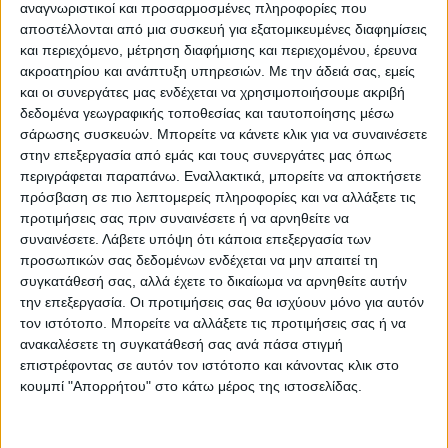
αναγνωριστικοί και προσαρμοσμένες πληροφορίες που
τοποθετήσει τα πράγματα στη θέση τους…
αποστέλλονται από μια συσκευή για εξατομικευμένες διαφημίσεις
Το φασιστοειδές που δέχθηκε την κλωτσιά
και περιεχόμενο, μέτρηση διαφήμισης και περιεχομένου, έρευνα
ακροατηρίου και ανάπτυξη υπηρεσιών.
Με την άδειά σας, εμείς
(και κάμποσες γροθιές) από τον Καντονά
και οι συνεργάτες μας ενδέχεται να χρησιμοποιήσουμε ακριβή
ήταν μέλος ενός φασιστικού μορφώματος
δεδομένα γεωγραφικής τοποθεσίας και ταυτοποίησης μέσω
της Αγγλίας. Νοσταλγός των
σάρωσης συσκευών. Μπορείτε να κάνετε κλικ για να συναινέσετε
μισανθρώπων…
στην επεξεργασία από εμάς και τους συνεργάτες μας όπως
περιγράφεται παραπάνω. Εναλλακτικά, μπορείτε να αποκτήσετε
πρόσβαση σε πιο λεπτομερείς πληροφορίες και να αλλάξετε τις
προτιμήσεις σας πριν συναινέσετε ή να αρνηθείτε να
συναινέσετε.
Λάβετε υπόψη ότι κάποια επεξεργασία των
προσωπικών σας δεδομένων ενδέχεται να μην απαιτεί τη
συγκατάθεσή σας, αλλά έχετε το δικαίωμα να αρνηθείτε αυτήν
την επεξεργασία. Οι προτιμήσεις σας θα ισχύουν μόνο για αυτόν
τον ιστότοπο. Μπορείτε να αλλάξετε τις προτιμήσεις σας ή να
ανακαλέσετε τη συγκατάθεσή σας ανά πάσα στιγμή
επιστρέφοντας σε αυτόν τον ιστότοπο και κάνοντας κλικ στο
κουμπί "Απορρήτου" στο κάτω μέρος της ιστοσελίδας.
Ο ίδιος ο Γάλλος όταν ρωτήθηκε πολλά